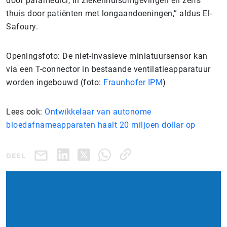
door paramedici, in ziekenhuisomgevingen en zelfs
thuis door patiënten met longaandoeningen,” aldus El-
Safoury.
Openingsfoto: De niet-invasieve miniatuursensor kan
via een T-connector in bestaande ventilatieapparatuur
worden ingebouwd (foto:
Fraunhofer IPM
)
Lees ook:
Ontwikkelaar van autonome
bloedafnameapparaten haalt 20 miljoen dollar op
DEEL