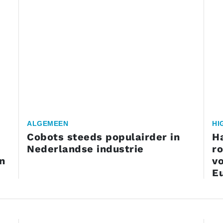
ALGEMEEN
HI
Cobots steeds populairder in
H
Nederlandse industrie
r
n
vo
E