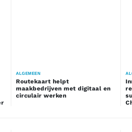
ALGEMEEN
AL
Routekaart helpt
In
maakbedrijven met digitaal en
re
circulair werken
su
er
C