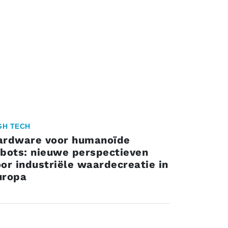
GH TECH
ardware voor humanoïde
obots: nieuwe perspectieven
or industriële waardecreatie in
uropa