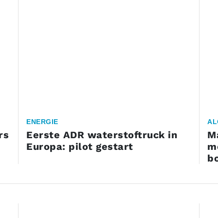
ENERGIE
AL
rs
Eerste ADR waterstoftruck in
M
Europa: pilot gestart
m
b