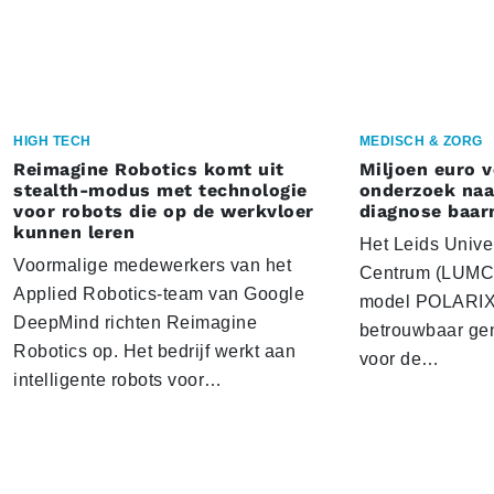
HIGH TECH
MEDISCH & ZORG
Reimagine Robotics komt uit
Miljoen euro 
stealth-modus met technologie
onderzoek naar
voor robots die op de werkvloer
diagnose baa
kunnen leren
Het Leids Unive
Voormalige medewerkers van het
Centrum (LUMC) 
Applied Robotics-team van Google
model POLARIX 
DeepMind richten Reimagine
betrouwbaar gen
Robotics op. Het bedrijf werkt aan
voor de…
intelligente robots voor…