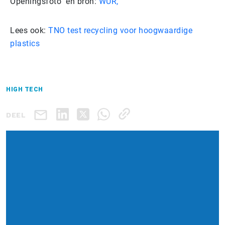
Openingsfoto en bron:
WUR,
Lees ook:
TNO test recycling voor hoogwaardige
plastics
HIGH TECH
DEEL