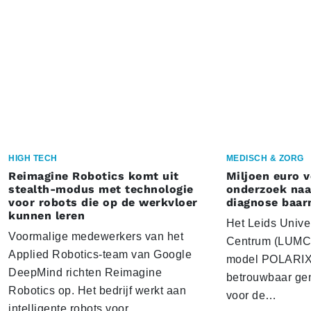
HIGH TECH
MEDISCH & ZORG
Reimagine Robotics komt uit
Miljoen euro 
stealth-modus met technologie
onderzoek naar
voor robots die op de werkvloer
diagnose baa
kunnen leren
Het Leids Unive
Voormalige medewerkers van het
Centrum (LUMC) 
Applied Robotics-team van Google
model POLARIX 
DeepMind richten Reimagine
betrouwbaar gen
Robotics op. Het bedrijf werkt aan
voor de…
intelligente robots voor…