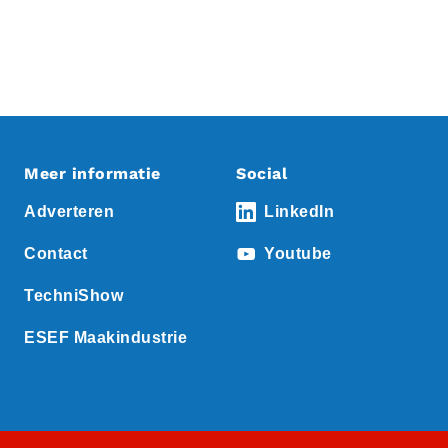
Meer informatie
Social
Adverteren
LinkedIn
Contact
Youtube
TechniShow
ESEF Maakindustrie