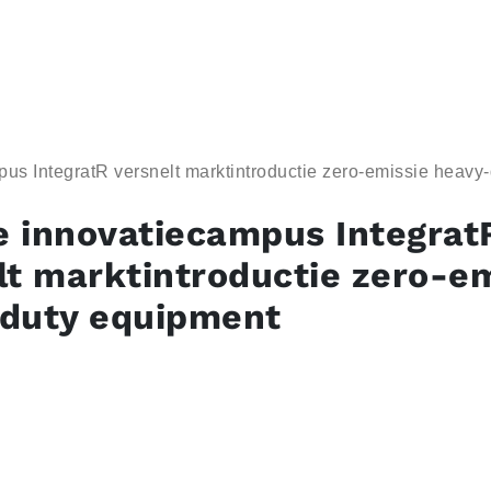
us IntegratR versnelt marktintroductie zero-emissie heavy
 innovatiecampus Integrat
lt marktintroductie zero-em
duty equipment