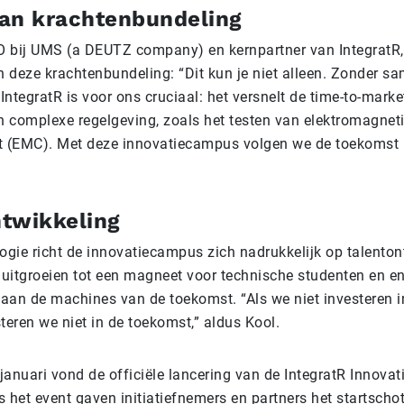
van krachtenbundeling
O bij UMS (a DEUTZ company) en kernpartner van IntegratR
n deze krachtenbundeling: “Dit kun je niet alleen. Zonder 
. IntegratR is voor ons cruciaal: het versnelt de time-to-mark
n complexe regelgeving, zoals het testen van elektromagnet
it (EMC). Met deze innovatiecampus volgen we de toekomst 
ntwikkeling
ogie richt de innovatiecampus zich nadrukkelijk op talenton
itgroeien tot een magneet voor technische studenten en en
 aan de machines van de toekomst. “Als we niet investeren i
teren we niet in de toekomst,” aldus Kool.
 januari vond de officiële lancering van de IntegratR Innov
s het event gaven initiatiefnemers en partners het startscho