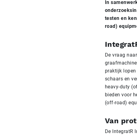
In samenwerki
onderzoeksins
testen en ken
road) equipme
Integra
De vraag naar
graafmachines
praktijk lopen
schaars en ve
heavy-duty (o
bieden voor he
(off-road) eq
Van prot
De IntegratR 