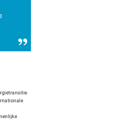
n
rgietransitie
rnationale
menlijke