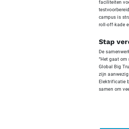
faciliteiten v
testvoorbereid
campus is stra
roll-off-kade
Stap ver
De samenwerki
“Het gaat om 
Global Big Tru
zijn aanwezig
Elektrificatie
samen om veel