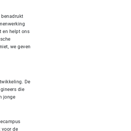
, benadrukt
samenwerking
et en helpt ons
ische
niet, we geven
twikkeling. De
gineers die
n jonge
atiecampus
t voor de