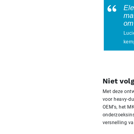
Ele
ma
om 
Luci
kern
Niet vol
Met deze ontwi
voor heavy-du
OEM’s, het MKB
onderzoeksins
versnelling va