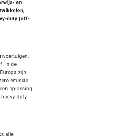
rwijs- en
twikkelen,
vy-duty (off-
nvoertuigen,
. In de
 Europa zijn
zero-emissie
 een oplossing
e heavy-duty
s alle