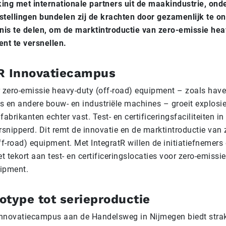
ng met internationale partners uit de maakindustrie, onde
tellingen bundelen zij de krachten door gezamenlijk te on
nis te delen, om de marktintroductie van zero-emissie hea
nt te versnellen.
tR Innovatiecampus
 zero-emissie heavy-duty (off-road) equipment – zoals have
 en andere bouw- en industriële machines – groeit explosief
 fabrikanten echter vast. Test- en certificeringsfaciliteiten in
rsnipperd. Dit remt de innovatie en de marktintroductie van 
ff-road) equipment. Met IntegratR willen de initiatiefnemers
t tekort aan test- en certificeringslocaties voor zero-emissi
uipment.
otype tot serieproductie
Innovatiecampus aan de Handelsweg in Nijmegen biedt strak