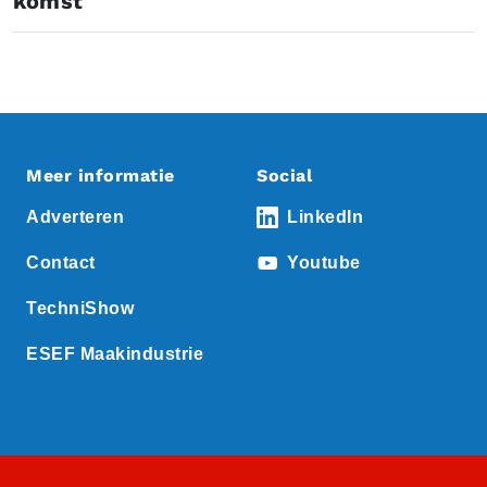
komst
Meer informatie
Social
Adverteren
LinkedIn
Contact
Youtube
TechniShow
ESEF Maakindustrie