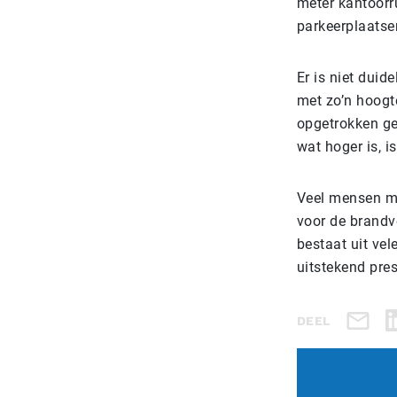
meter kantoorr
parkeerplaatse
Er is niet duid
met zo’n hoogte
opgetrokken ge
wat hoger is, i
Veel mensen ma
voor de brandv
bestaat uit vel
uitstekend pres
DEEL