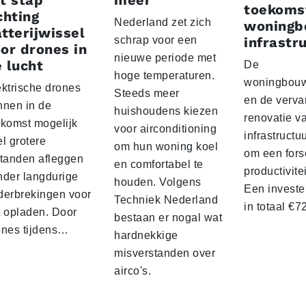
toekoms
chting
Nederland zet zich
woningb
tterijwissel
schrap voor een
infrastr
or drones in
nieuwe periode met
 lucht
De
hoge temperaturen.
woningbou
ektrische drones
Steeds meer
en de verva
nnen in de
huishoudens kiezen
renovatie v
ekomst mogelijk
voor airconditioning
infrastructu
l grotere
om hun woning koel
om een fors
standen afleggen
en comfortabel te
productivite
nder langdurige
houden. Volgens
Een investe
derbrekingen voor
Techniek Nederland
in totaal €
t opladen. Door
bestaan er nogal wat
ones tijdens…
hardnekkige
misverstanden over
airco's.