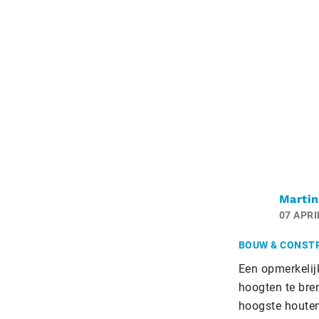
Martin
07 APRI
BOUW & CONST
Een opmerkelij
hoogten te bren
hoogste houten