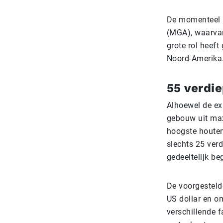
De momenteel n
(MGA), waarvan
grote rol heef
Noord-Amerika
55 verdi
Alhoewel de ex
gebouw uit max
hoogste houten 
slechts 25 verd
gedeeltelijk b
De voorgesteld
US dollar en o
verschillende 