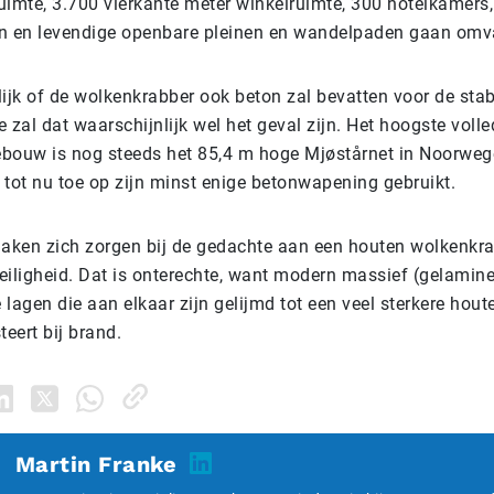
uimte, 3.700 vierkante meter winkelruimte, 300 hotelkamers,
n en levendige openbare pleinen en wandelpaden gaan omv
elijk of de wolkenkrabber ook beton zal bevatten voor de stabi
 zal dat waarschijnlijk wel het geval zijn. Het hoogste volle
bouw is nog steeds het 85,4 m hoge Mjøstårnet in Noorwege
s tot nu toe op zijn minst enige betonwapening gebruikt.
ken zich zorgen bij de gedachte aan een houten wolkenkrab
eiligheid. Dat is onterechte, want modern massief (gelamine
e lagen die aan elkaar zijn gelijmd tot een veel sterkere hout
teert bij brand.
Martin Franke