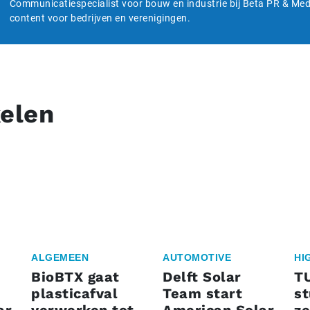
Communicatiespecialist voor bouw en industrie bij Beta PR & Medi
content voor bedrijven en verenigingen.
kelen
ALGEMEEN
AUTOMOTIVE
HI
BioBTX gaat
Delft Solar
T
plasticafval
Team start
s
ar
verwerken tot
American Solar
ze