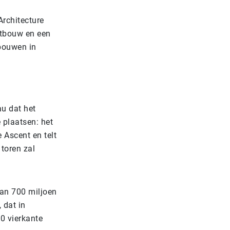
rchitecture
utbouw en een
ebouwen in
au dat het
 plaatsen: het
 Ascent en telt
 toren zal
dan 700 miljoen
 dat in
0 vierkante