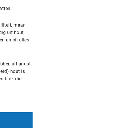
atten.
liteit, maar
dig uit hout
n en bij alles
ber, uit angst
erd) hout is
en balk die