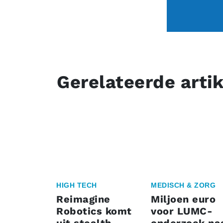
Gerelateerde arti
HIGH TECH
MEDISCH & ZORG
Reimagine
Miljoen euro
Robotics komt
voor LUMC-
uit stealth-
onderzoek na