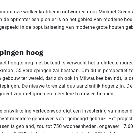
aamloze wolkenkrabber is ontworpen door Michael Green A
 de oprichter een pionier is op het gebied van moderne ho
t gespeeld in de popularisering van moderne grote houten g
.
epingen hoog
act hoogte nog niet bekend is verwacht het architectenbure
imaal 55 verdiepingen zal bestaan. Om dit in perspectief te
gebouw ter wereld, dat zich ook in Milwaukee bevindt, is de
iepingen. De nieuwe toren zal dus aanzienlijk hoger zijn. De
egroeid zijn met groen en meerdere terrassen hebben.
e ontwikkeling vertegenwoordigt een investering van meer 
mvat meerdere gebouwen voor gemengd gebruik. Het project,
fasen is gepland, zou tot 750 wooneenheden, ongeveer 17.60