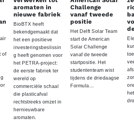
aromaten in
Challenge
ri
nieuwe fabriek
vanaf tweede
ba
an
positie
vo
BioBTX heeft
de
Het Delft Solar Team
bekendgemaakt dat
air
El
start de American
het een positieve
ku
Solar Challenge
investeringsbeslissin
 of
to
vanaf de tweede
g heeft genomen voor
vee
startpositie. Het
het PETRA-project:
af
studententeam wist
de eerste fabriek ter
eg
zo
tijdens de driedaagse
wereld op
oor
on
Formula…
commerciële schaal
he
die plasticafval
dr
rechtstreeks omzet in
hernieuwbare
aromaten.