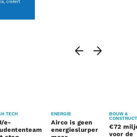
a, creëert
GH TECH
ENERGIE
BOUW &
CONSTRUCT
U/e-
Airco is geen
€72 milj
tudententeam
energieslurper
voor de
t stap
meer