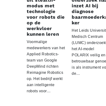
modus met
inzet AI bij
technologie
diagnose
voor robots die
baarmoederk
op de
ker
werkvloer
Het Leids Universit
kunnen leren
Medisch Centrum
Voormalige
(LUMC) onderzoekt
medewerkers van het
het AI-model
Applied Robotics-
POLARIX veilig en
team van Google
betrouwbaar geno
DeepMind richten
is als instrument v
Reimagine Robotics
de…
op. Het bedrijf werkt
aan intelligente
robots voor…