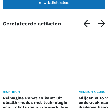
en websiteteksten.
Gerelateerde artikelen
HIGH TECH
MEDISCH & ZORG
Reimagine Robotics komt uit
Miljoen euro 
stealth-modus met technologie
onderzoek naar
voor robots die op de werkvloer
diagnose baa