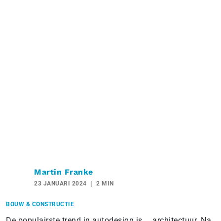
Martin Franke
23 JANUARI 2024
2 MIN
BOUW & CONSTRUCTIE
De populairste trend in autodesign is … architectuur. Na