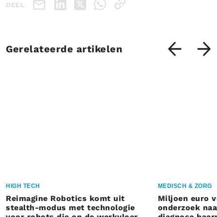
DEEL
Gerelateerde artikelen
HIGH TECH
MEDISCH & ZORG
Reimagine Robotics komt uit
Miljoen euro 
stealth-modus met technologie
onderzoek naar
voor robots die op de werkvloer
diagnose baa