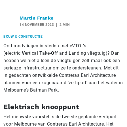
Martin Franke
14 NOVEMBER 2023
2 MIN
BOUW & CONSTRUCTIE
Ooit rondvliegen in steden met eVTOL’s
(
e
lectric
V
ertical
T
ake-
O
ff and
L
anding vliegtuig)? Dan
hebben we niet alleen de vliegtuigen zelf maar ook een
serieuze infrastructuur om ze te ondersteunen. Met dit
in gedachten ontwikkelde Contreras Earl Architecture
plannen voor een zogenaamd ‘vertiport’ aan het water in
Melbourne’s Batman Park.
Elektrisch knooppunt
Het nieuwste voorstel is de tweede geplande vertiport
voor Melbourne van Contreras Earl Architecture. Het