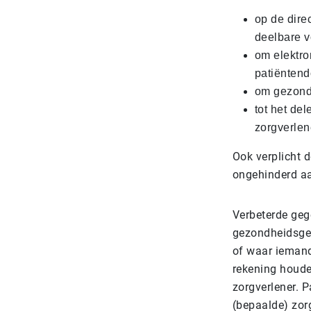
op de dire
deelbare 
om elektro
patiëntend
om gezondh
tot het de
zorgverlen
Ook verplicht 
ongehinderd aa
Verbeterde geg
gezondheidsgeg
of waar iemand
rekening houde
zorgverlener. 
(bepaalde) zor