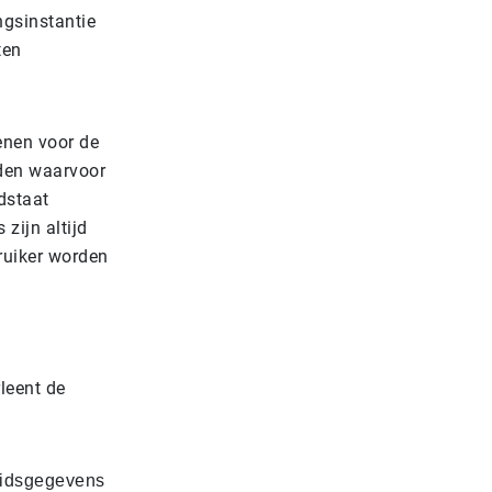
ngsinstantie
ten
lenen voor de
rden waarvoor
dstaat
zijn altijd
ruiker worden
leent de
eidsgegevens