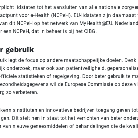
rplicht lidstaten tot het aansluiten van alle nationale zorgve
ctpunt voor e-Health (NCPeH). EU-lidstaten zijn daarnaast v
 van dit NCPeH op het netwerk van MyHealth@EU. Nederland
 een NCPeH, dat in beheer is bij het CIBG.
r gebruik
uik legt de focus op andere maatschappelijke doelen. Denk 
jk onderzoek, maar ook aan patiëntveiligheid, gepersonalis
ficiële statistieken of regelgeving. Door beter gebruik te 
gezondheidsgegevens wil de Europese Commissie op deze v
rg zo verbeteren.
ennisinstituten en innovatieve bedrijven toegang geven tot
en. Dit stelt hen in staat tot het verrichten van beter onde
n van nieuwe geneesmiddelen of behandelingen die de kwalit