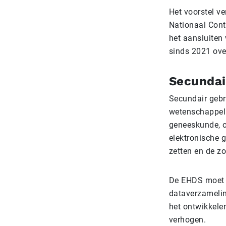
Het voorstel ve
Nationaal Conta
het aansluiten
sinds 2021 over
Secundai
Secundair gebr
wetenschappeli
geneeskunde, of
elektronische 
zetten en de zo
De EHDS moet k
dataverzameling
het ontwikkele
verhogen.