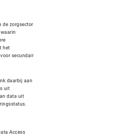
n de zorgsector
 waarin
ere
t het
 voor secundair
enk daarbij aan
s uit
an data uit
ringsstatus.
Data Access