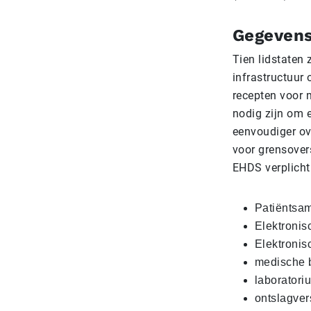
Gegevens
Tien lidstaten
infrastructuur
recepten voor 
nodig zijn om 
eenvoudiger ov
voor grensovers
EHDS verplich
Patiëntsa
Elektronis
Elektronis
medische b
laboratori
ontslagver