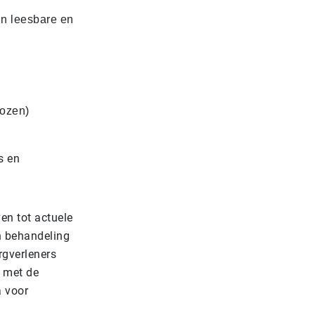
in leesbare en
kozen)
s en
en tot actuele
n behandeling
rgverleners
 met de
a voor