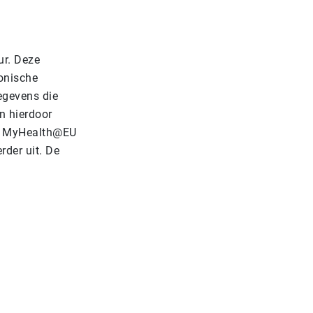
ur. Deze
onische
egevens die
n hierdoor
an MyHealth@EU
rder uit. De