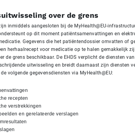
uitwisseling over de grens
 zijn inmiddels aangesloten bij de MyHealth@EU-infrastructu
 ondersteunt op dit moment patiëntsamenvattingen en elektr
medicatie. Gegevens die het patiëntendossier omvatten of g
een herhaalrecept voor medicatie op te halen gemakkelijk zij
er de grens beschikbaar. De EHDS verplicht de diensten v
chrijdende uitwisseling en breidt daarnaast zijn diensten ve
t de volgende gegevensdiensten via MyHealth@EU:
menvattingen
che recepten
che verstrekkingen
eelden en gerelateerde verslagen
umresultaten
slagen