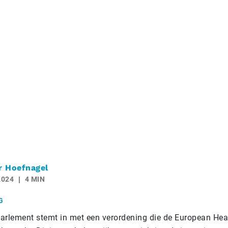
r Hoefnagel
2024
4 MIN
G
arlement stemt in met een verordening die de European He