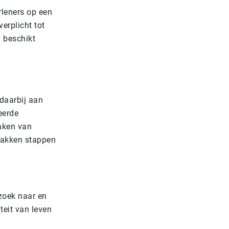
rleners op een
erplicht tot
 beschikt
daarbij aan
eerde
maken van
lakken stappen
rzoek naar en
eit van leven