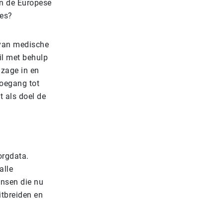
an de Europese
ies?
 van medische
il met behulp
nzage in en
oegang tot
 als doel de
orgdata.
alle
ensen die nu
tbreiden en