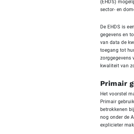
(EHDS) mogelijk
sector- en dom
De EHDS is een
gegevens en to
van data de kw
toegang tot hu
zorggegevens v
kwaliteit van z
Primair 
Het voorstel m
Primair gebrui
betrokkenen bi
nog onder de A
explicieter mak