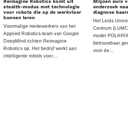
Reimagine Robotics komt uit
Miljoen euro 
stealth-modus met technologie
onderzoek naar
voor robots die op de werkvloer
diagnose baa
kunnen leren
Het Leids Unive
Voormalige medewerkers van het
Centrum (LUMC) 
Applied Robotics-team van Google
model POLARIX 
DeepMind richten Reimagine
betrouwbaar gen
Robotics op. Het bedrijf werkt aan
voor de…
intelligente robots voor…