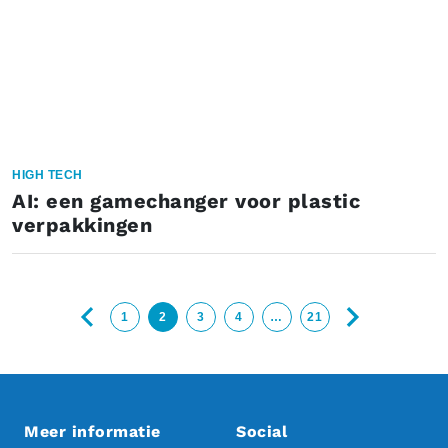
HIGH TECH
AI: een gamechanger voor plastic
verpakkingen
1
2
3
4
…
21
Meer informatie
Social