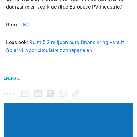
duurzame en veerkrachtige Europese PV-industrie.”
Bron:
TNO
Lees ook:
Ruim 5,2 miljoen euro financiering vanuit
SolarNL voor circulaire zonnepanelen
ENERGIE
DEEL