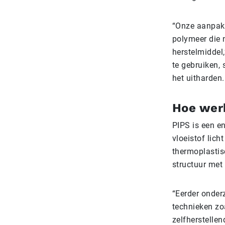
“Onze aanpak
polymeer die 
herstelmiddel
te gebruiken,
het uitharden.
Hoe wer
PIPS is een e
vloeistof lich
thermoplastisc
structuur met
“Eerder onder
technieken zoa
zelfherstellen