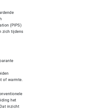
ardende
h
ation (PIPS)
 zich tijdens
parante
eiden
ht of warmte.
onventionele
eiding het
Dat inzicht