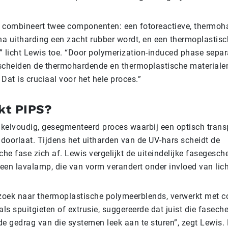
 combineert twee componenten: een fotoreactieve, thermoh
na uitharding een zacht rubber wordt, en een thermoplastisc
,” licht Lewis toe. “Door polymerization-induced phase separ
 scheiden de thermohardende en thermoplastische materialen
 Dat is cruciaal voor het hele proces.”
kt PIPS?
nkelvoudig, gesegmenteerd proces waarbij een optisch trans
t doorlaat. Tijdens het uitharden van de UV-hars scheidt de
he fase zich af. Lewis vergelijkt de uiteindelijke fasegesch
 een lavalamp, die van vorm verandert onder invloed van lic
zoek naar thermoplastische polymeerblends, verwerkt met c
ls spuitgieten of extrusie, suggereerde dat juist die fasech
de gedrag van die systemen leek aan te sturen”, zegt Lewis. 