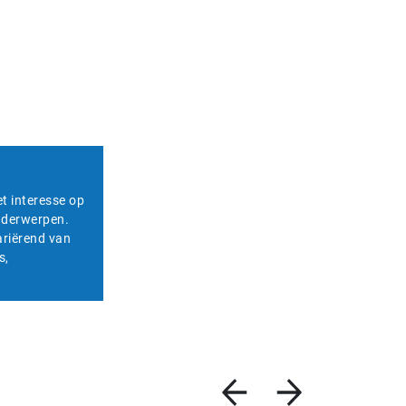
et interesse op
onderwerpen.
ariërend van
s,