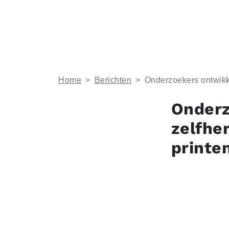
Home
>
Berichten
>
Onderzoekers ontwikke
Onderz
zelfhe
printe