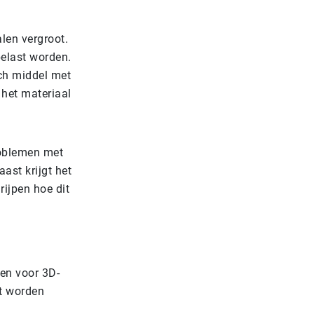
alen vergroot.
belast worden.
ch middel met
 het materiaal
roblemen met
ast krijgt het
ijpen hoe dit
len voor 3D-
et worden