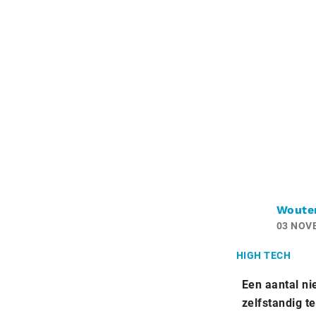
Woute
03 NOV
HIGH TECH
Een aantal ni
zelfstandig t