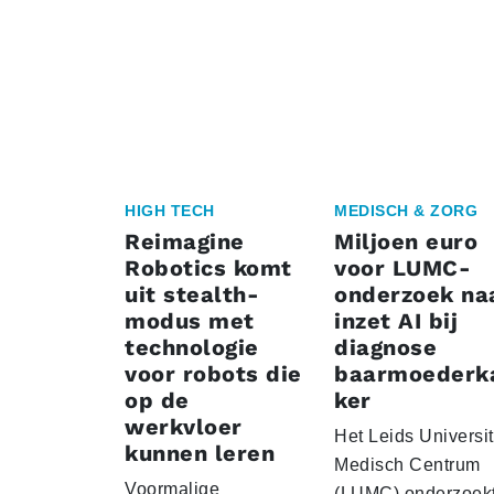
HIGH TECH
MEDISCH & ZORG
Reimagine
Miljoen euro
Robotics komt
voor LUMC-
uit stealth-
onderzoek na
modus met
inzet AI bij
technologie
diagnose
voor robots die
baarmoederk
op de
ker
werkvloer
Het Leids Universit
kunnen leren
Medisch Centrum
Voormalige
(LUMC) onderzoekt