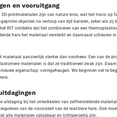
gen en vooruitgang
 3D-printmaterialen zijn van nature bros, wat het risico op f
eprinte objecten na verloop van tijd barsten, zeker als zij 
het RIT ontdekte dat het combineren van een thermoplastis
dende hars het materiaal versterkt en daarnaast scheuren in
t materiaal aanzienlijk sterker dan voorheen. Een van de p
lastomere materialen is dat ze traditioneel zwak zijn. Daarna
 nieuwe eigenschap: vormgeheugen. We beginnen net te begr
ewis.
uitdagingen
e uitdaging bij het ontwikkelen van zelfherstelende materia
t reguleren van de viscositeit van de reactieve hars. Ook mo
at alle materialen oplosbaar en lichtgevoelig zijn.