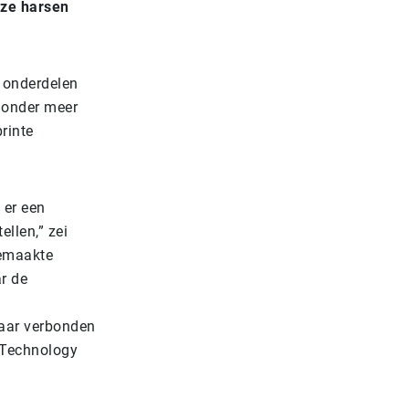
eze harsen
 onderdelen
, onder meer
rinte
 er een
ellen,” zei
gemaakte
ar de
raar verbonden
f Technology