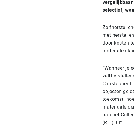
vergelijkbaar
selectief, waa
Zelfherstelle
met herstelle
door kosten t
materialen ku
“Wanneer je e
zelfherstellen
Christopher L
objecten geldt
toekomst: hoe
materiaaleige
aan het Colle
(RIT), uit.