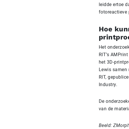
leidde ertoe 
fotoreactieve 
Hoe kunn
printpro
Het onderzoek
RIT’s AMPrint 
het 3D-printp
Lewis samen 
RIT, gepublic
Industry.
De onderzoeke
van de materi
Beeld: ZMorph