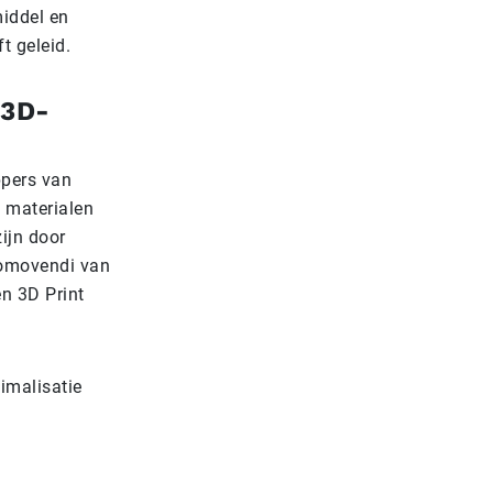
middel en
t geleid.
 3D-
ppers van
e materialen
ijn door
romovendi van
n 3D Print
imalisatie