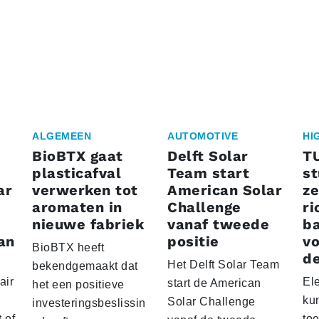
ALGEMEEN
AUTOMOTIVE
HI
BioBTX gaat
Delft Solar
T
plasticafval
Team start
s
ar
verwerken tot
American Solar
ze
aromaten in
Challenge
ri
nieuwe fabriek
vanaf tweede
ba
an
positie
vo
BioBTX heeft
de
Het Delft Solar Team
bekendgemaakt dat
air
El
start de American
het een positieve
ku
Solar Challenge
investeringsbeslissin
 of
to