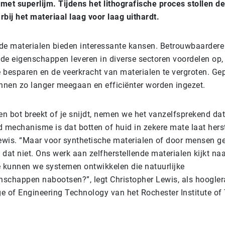
 met superlijm. Tijdens het lithografische proces stollen d
rbij het materiaal laag voor laag uithardt.
nde materialen bieden interessante kansen. Betrouwbaardere
nde eigenschappen leveren in diverse sectoren voordelen op
e besparen en de veerkracht van materialen te vergroten. Gep
nnen zo langer meegaan en efficiënter worden ingezet.
en bot breekt of je snijdt, nemen we het vanzelfsprekend dat
d mechanisme is dat botten of huid in zekere mate laat herst
ewis. “Maar voor synthetische materialen of door mensen 
 dat niet. Ons werk aan zelfherstellende materialen kijkt na
 kunnen we systemen ontwikkelen die natuurlijke
nschappen nabootsen?”, legt Christopher Lewis, als hoogle
ge of Engineering Technology van het Rochester Institute o