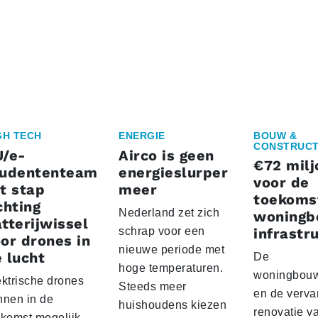
GH TECH
ENERGIE
BOUW &
CONSTRUCT
U/e-
Airco is geen
€72 milj
tudententeam
energieslurper
voor de
t stap
meer
toekoms
chting
Nederland zet zich
woningb
tterijwissel
schrap voor een
infrastr
or drones in
nieuwe periode met
 lucht
De
hoge temperaturen.
woningbou
ektrische drones
Steeds meer
en de verva
nnen in de
huishoudens kiezen
renovatie v
ekomst mogelijk