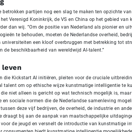
ag
de betrokken partijen nog een slag te maken ten opzichte va
n het Verenigd Koninkrijk, de VS en China op het gebied van
erder dan wij. “Om de positie van Nederland als pionier en ui
ogieën te behouden, moeten de Nederlandse overheid, bedri
 universiteiten een kloof overbruggen met betrekking tot str
n de beschikbaarheid van wereldwijd AI-talent.”
 leven
n die Kickstart AI initiëren, pleiten voor de cruciale uitbreidi
l talent om op ethische wijze kunstmatige intelligentie te 
ie niet alleen is gericht op wat technisch mogelijk is, maa
e en sociale normen die de Nederlandse samenleving mogeli
ssen deze vijf bedrijven, de overheid, de industrie en ande
e draagt bij aan de aanpak van maatschappelijke uitdaginge
oor de jeugd en versnelt de introductie van kunstmatige int
r consumenten biedt kunstmatige intelligentie mogelijkhe