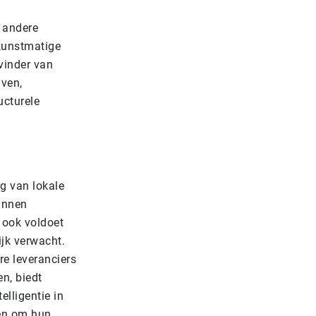
n andere
 kunstmatige
tvinder van
jven,
ucturele
ng van lokale
kunnen
r ook voldoet
jk verwacht.
re leveranciers
n, biedt
elligentie in
den om hun