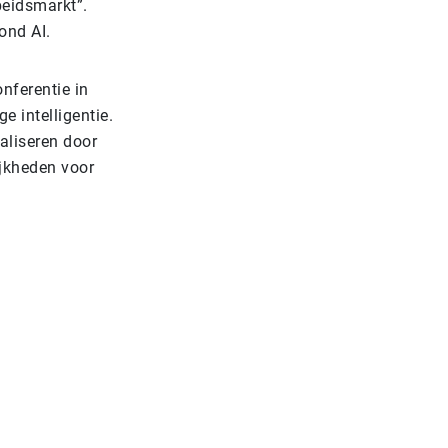
beidsmarkt”.
rond AI.
nferentie in
e intelligentie.
aliseren door
ijkheden voor