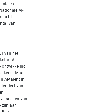
ennis en
Nationale AI-
andacht
ntal van
ur van het
kstart AI:
e ontwikkeling
d erkend. Maar
an AI-talent in
otentieel van
en
 versnellen van
 zijn aan
atige