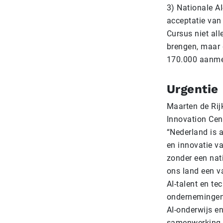
3) Nationale A
acceptatie van 
Cursus niet all
brengen, maar 
170.000 aanmel
Urgentie
Maarten de Rij
Innovation Cente
“Nederland is a
en innovatie va
zonder een natio
ons land een va
AI-talent en t
ondernemingen 
AI-onderwijs e
samenwerking e