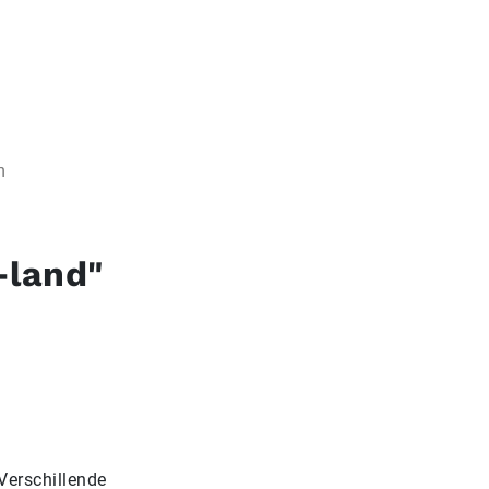
n
-land"
Verschillende