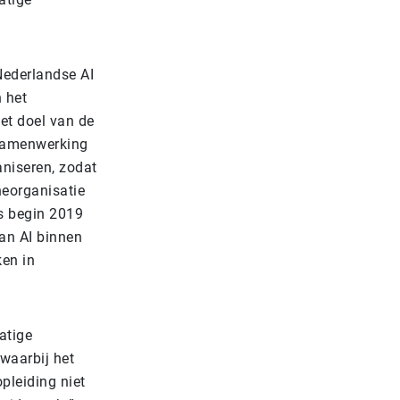
Nederlandse AI
n het
et doel van de
 samenwerking
aniseren, zodat
heorganisatie
ds begin 2019
an AI binnen
ken in
atige
 waarbij het
pleiding niet