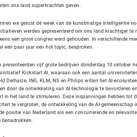
oeten ons land superkrachten geven.
nnen we gerust dé week van de kunstmatige intelligentie n
initiatieven werden gepresenteerd om ons land krachtiger te
eens een groot congres werd gehouden. In verschillende me
l een paar jaar een hot topic, besproken.
 presenteerden vijf grote bedrijven donderdag 10 oktober h
itiatief Kickstart AI, waaraan ook een aantal universiteite
ld Delhaize, ING, KLM, NS en Philips willen het AI-ecosyste
en door de ontwikkeling van AI-technologie te bevorderen en
nt in het land te stimuleren. Deze inspanningen hebben tot d
iteit te vergroten, de ontwikkeling van de AI-gemeenschap i
de positie van Nederland als een concurrerende en relevante
e benadrukken.