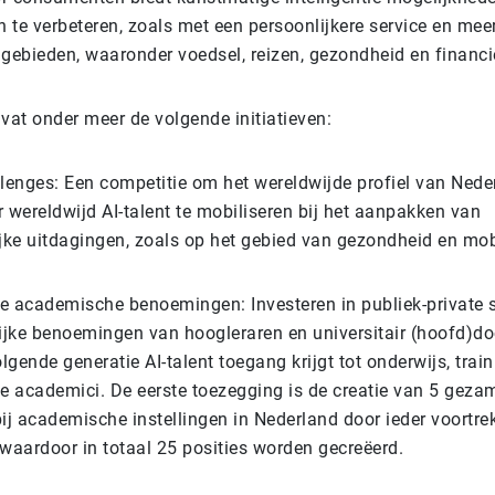
n te verbeteren, zoals met een persoonlijkere service en me
 gebieden, waaronder voedsel, reizen, gezondheid en financi
vat onder meer de volgende initiatieven:
llenges: Een competitie om het wereldwijde profiel van Nede
 wereldwijd AI-talent te mobiliseren bij het aanpakken van
ke uitdagingen, zoals op het gebied van gezondheid en mobil
e academische benoemingen: Investeren in publiek-private
jke benoemingen van hoogleraren en universitair (hoofd)do
gende generatie AI-talent toegang krijgt tot onderwijs, trai
 academici. De eerste toezegging is de creatie van 5 gezam
j academische instellingen in Nederland door ieder voortrek
, waardoor in totaal 25 posities worden gecreëerd.