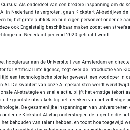
I-Cursus: Als onderdeel van een bredere inspanning om de k
AI in Nederland te vergroten, gaan Kickstart AI-bedrijven de 
een bij het grote publiek en hun eigen personeel onder de a
deze ook Engelstalig beschikbaar maken zodat een streefaa
dingen in Nederland per eind 2020 gehaald wordt.
ke, hoogleraar aan de Universiteit van Amsterdam en directe
r for Artificial Intelligence, zegt over de introductie van Kic
ltijd een technologische pionier geweest, een voorloper in d
n AI. De kwaliteit van onze AI-specialisten wordt wereldwij
nale AI-strategie en snelle actie, blijft het ernstige tekort a
n de grootste obstakels bij het bereiken van het volledige p
echnologie. De gezamenlijke inspanningen van universiteiten 
onder de Kickstart AI-vlag onderstrepen de urgentie die het
n het behouden van talent hebben, en toont hoe toegewijd we
n de benodigde investeringen om de innovatie van kunstm