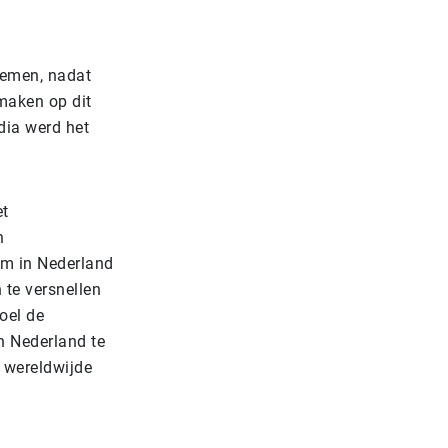
oemen, nadat
 maken op dit
dia werd het
et
n
em in Nederland
 te versnellen
oel de
n Nederland te
 wereldwijde