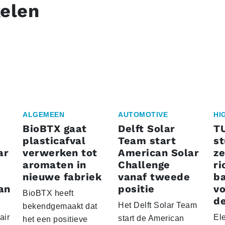
kelen
ALGEMEEN
AUTOMOTIVE
HI
BioBTX gaat
Delft Solar
T
plasticafval
Team start
s
ar
verwerken tot
American Solar
ze
aromaten in
Challenge
ri
nieuwe fabriek
vanaf tweede
ba
an
positie
vo
BioBTX heeft
de
Het Delft Solar Team
bekendgemaakt dat
air
El
start de American
het een positieve