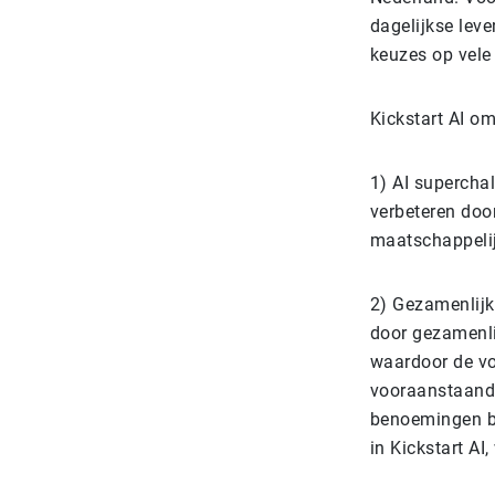
dagelijkse leve
keuzes op vele
Kickstart AI om
1) AI supercha
verbeteren door
maatschappelij
2) Gezamenlijk
door gezamenli
waardoor de vol
vooraanstaande
benoemingen bi
in Kickstart AI