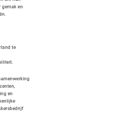
er gemak en
ën.
rland te
iteit.
 samenwerking
centen,
ning en
enlijke
kersbedrijf