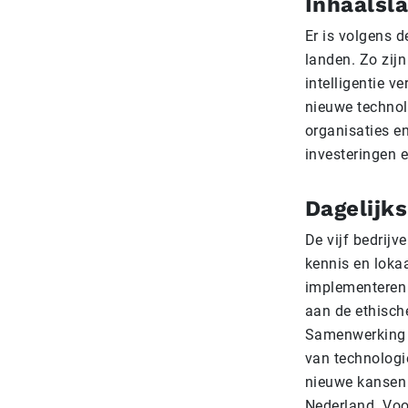
Inhaalsl
Er is volgens 
landen. Zo zij
intelligentie v
nieuwe technol
organisaties en
investeringen e
Dagelijks
De vijf bedrijve
kennis en lokaa
implementeren d
aan de ethisch
Samenwerking tu
van technologi
nieuwe kansen v
Nederland. Voo