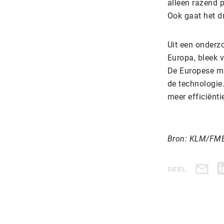
alleen razend p
Ook gaat het dr
Uit een onderzo
Europa, bleek v
De Europese ma
de technologie
meer efficiëntie
Bron: KLM/FM
DEEL