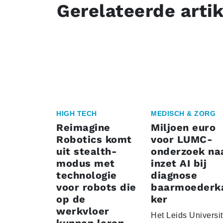
Gerelateerde arti
HIGH TECH
MEDISCH & ZORG
Reimagine
Miljoen euro
Robotics komt
voor LUMC-
uit stealth-
onderzoek na
modus met
inzet AI bij
technologie
diagnose
voor robots die
baarmoederk
op de
ker
werkvloer
Het Leids Universit