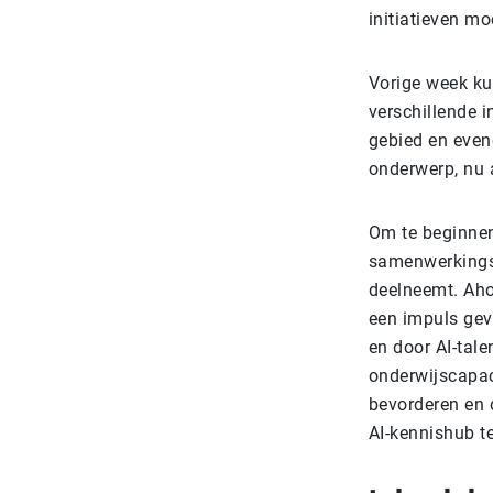
initiatieven m
Vorige week ku
verschillende 
gebied en even
onderwerp, nu a
Om te beginnen
samenwerkingsin
deelneemt. Aho
een impuls gev
en door AI-tale
onderwijscapac
bevorderen en 
AI-kennishub t