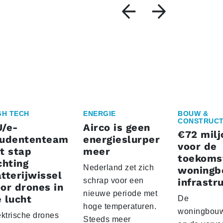
GH TECH
ENERGIE
BOUW &
CONSTRUCT
U/e-
Airco is geen
€72 milj
tudententeam
energieslurper
voor de
t stap
meer
toekoms
chting
Nederland zet zich
woningb
tterijwissel
schrap voor een
infrastr
or drones in
nieuwe periode met
 lucht
De
hoge temperaturen.
woningbou
ektrische drones
Steeds meer