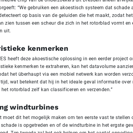
orgeeft: “We gebruiken een akoestisch systeem dat schade 
detecteert op basis van de geluiden die het maakt, zodat het
an zien tussen een scheur die zich in het rotorblad vormt en 
 uit.
ristieke kenmerken
ES heeft deze akoestische oplossing in een eerder project o
istieke kenmerken te extraheren, kan het datavolume aanzie
odat het überhaupt via een mobiel netwerk kan worden verz
altijd, wat betekent dat hij in het ideale geval informatie over
het rotorblad zelf kan classificeren en verzenden.”
ng windturbines
 moet dit het mogelijk maken om ten eerste vast te stellen o
 schade is opgetreden en of de windturbine in het ergste ge
legd. Ten tweede zal het ook helpen om het aantal onnodige