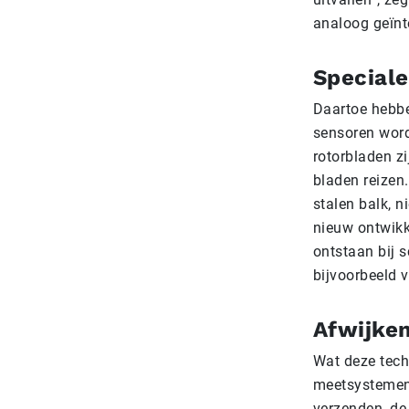
analoog geïnte
Speciale
Daartoe hebben
sensoren word
rotorbladen z
bladen reizen.
stalen balk, n
nieuw ontwikk
ontstaan bij 
bijvoorbeeld 
Afwijken
Wat deze techn
meetsystemen 
verzenden, de