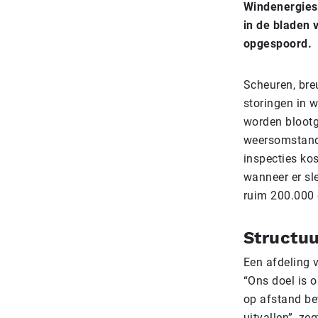
Windenergies
in de bladen 
opgespoord.
Scheuren, bre
storingen in 
worden blootg
weersomstandi
inspecties ko
wanneer er sl
ruim 200.000 e
Structuu
Een afdeling 
“Ons doel is 
op afstand be
uitvallen”, z