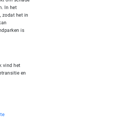
. In het
, zodat het in
kan
indparken is
 vind het
transitie en
te