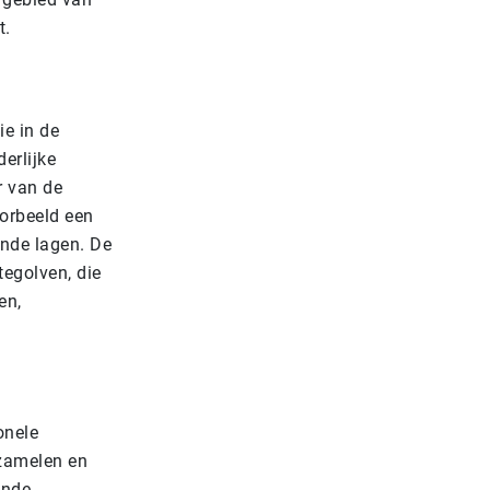
t.
ie in de
erlijke
r van de
oorbeeld een
ende lagen. De
tegolven, die
en,
onele
zamelen en
ende