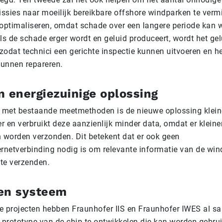
sies naar moeilijk bereikbare offshore windparken te verm
optimaliseren, omdat schade over een langere periode kan 
ls de schade erger wordt en geluid produceert, wordt het gel
 zodat technici een gerichte inspectie kunnen uitvoeren en h
kunnen repareren.
n energiezuinige oplossing
ng met bestaande meetmethoden is de nieuwe oplossing klein
r en verbruikt deze aanzienlijk minder data, omdat er kleine
 worden verzonden. Dit betekent dat er ook geen
rnetverbinding nodig is om relevante informatie van de wi
 te verzenden.
den systeem
re projecten hebben Fraunhofer IIS en Fraunhofer IWES al 
 prototype van de chip te ontwikkelen die kan worden gebr