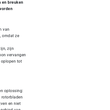
n en breuken
 worden
n van
o, omdat ze
jn, zijn
woon vervangen
 oplopen tot
n oplossing:
 rotorbladen
ven en niet
 gebied van