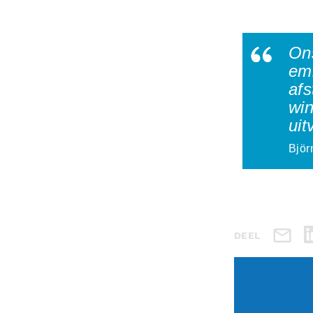
Ons
em
afs
win
uit
Björ
DEEL