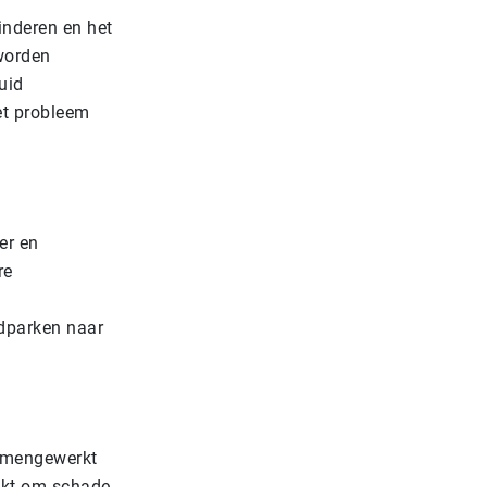
inderen en het
worden
uid
et probleem
er en
re
ndparken naar
samengewerkt
uikt om schade