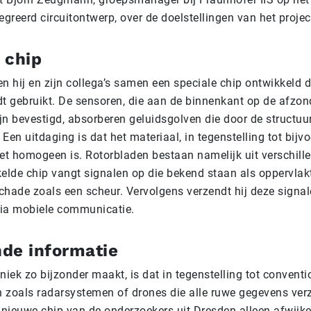
greerd circuitontwerp, over de doelstellingen van het projec
 chip
 hij en zijn collega’s samen een speciale chip ontwikkeld d
t gebruikt. De sensoren, die aan de binnenkant op de afzond
ijn bevestigd, absorberen geluidsgolven die door de structuu
 Een uitdaging is dat het materiaal, in tegenstelling tot bijv
iet homogeen is. Rotorbladen bestaan namelijk uit verschill
elde chip vangt signalen op die bekend staan als oppervlak
schade zoals een scheur. Vervolgens verzendt hij deze signal
via mobiele communicatie.
de informatie
iek zo bijzonder maakt, is dat in tegenstelling tot conventi
zoals radarsystemen of drones die alle ruwe gegevens ver
 nieuwe chip van de onderzoekers uit Dresden alleen afwijk