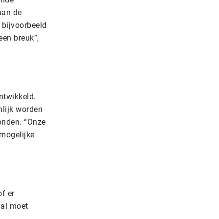
aan de
 bijvoorbeeld
een breuk”,
ntwikkeld.
nlijk worden
onden. “Onze
 mogelijke
f er
val moet