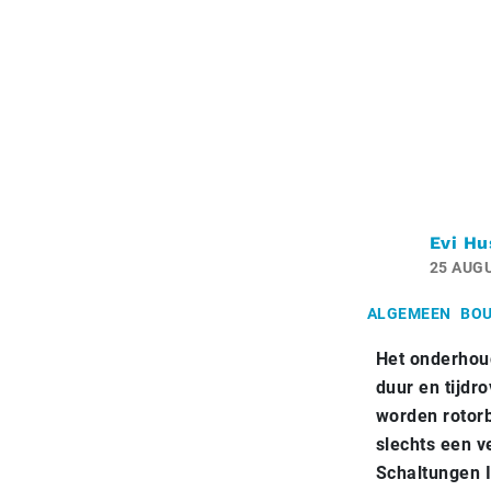
Evi Hu
25 AUG
ALGEMEEN
BOU
Het onderhou
duur en tijdr
worden rotor
slechts een v
Schaltungen I