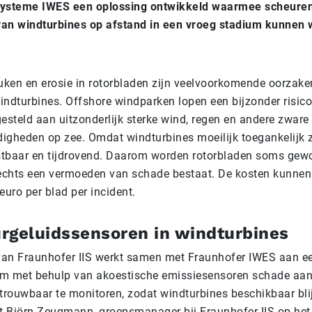
ysteme IWES een oplossing ontwikkeld waarmee scheure
van windturbines op afstand in een vroeg stadium kunnen
uken en erosie in rotorbladen zijn veelvoorkomende oorzake
windturbines. Offshore windparken lopen een bijzonder risic
esteld aan uitzonderlijk sterke wind, regen en andere zware
gheden op zee. Omdat windturbines moeilijk toegankelijk zi
stbaar en tijdrovend. Daarom worden rotorbladen soms ge
echts een vermoeden van schade bestaat. De kosten kunnen
uro per blad per incident.
rgeluidssensoren in windturbines
van Fraunhofer IIS werkt samen met Fraunhofer IWES aan ee
om met behulp van akoestische emissiesensoren schade aan
trouwbaar te monitoren, zodat windturbines beschikbaar blij
egt Björn Zeugmann, groepsmanager bij Fraunhofer IIS op het