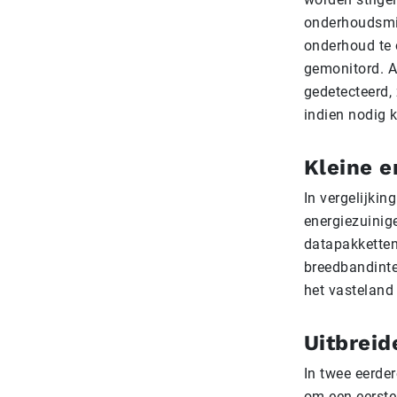
onderhoudsmis
onderhoud te 
gemonitord. A
gedetecteerd,
indien nodig 
Kleine e
In vergelijki
energiezuinige
datapakketten
breedbandinte
het vasteland
Uitbrei
In twee eerde
om een eerste