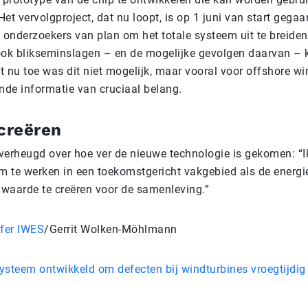
Het vervolgproject, dat nu loopt, is op 1 juni van start gegaan
e onderzoekers van plan om het totale systeem uit te breiden
ok blikseminslagen – en de mogelijke gevolgen daarvan – 
t nu toe was dit niet mogelijk, maar vooral voor offshore w
nde informatie van cruciaal belang.
creëren
erheugd over hoe ver de nieuwe technologie is gekomen: “Ik
m te werken in een toekomstgericht vakgebied als de energie
 waarde te creëren voor de samenleving.”
fer IWES
/Gerrit Wolken-Möhlmann
systeem ontwikkeld om defecten bij windturbines vroegtijdig 