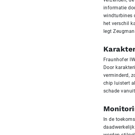
informatie do
windturbines 
het verschil k
legt Zeugmann
Karakte
Fraunhofer IW
Door karakter
verminderd, z
chip luistert 
schade vanuit 
Monitori
In de toekomst
daadwerkelijk
worden stilge