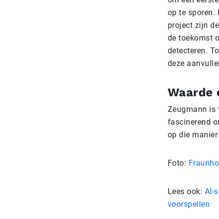
op te sporen. 
project zijn d
de toekomst o
detecteren. To
deze aanvulle
Waarde 
Zeugmann is v
fascinerend o
op die manier
Foto:
Fraunho
Lees ook:
AI-
voorspellen