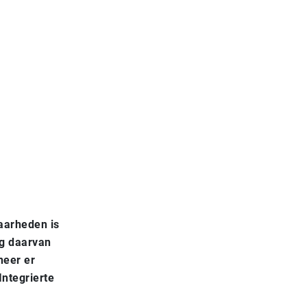
aarheden is
lg daarvan
neer er
Integrierte