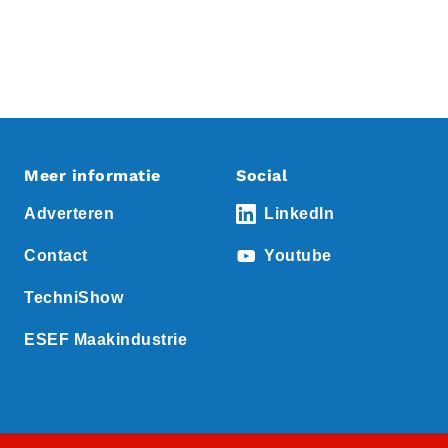
Meer informatie
Social
Adverteren
LinkedIn
Contact
Youtube
TechniShow
ESEF Maakindustrie