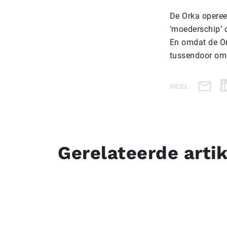
De Orka operee
‘moederschip’ 
En omdat de Or
tussendoor om
DEEL
Gerelateerde arti