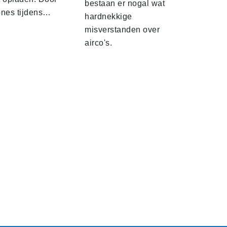
bestaan er nogal wat
ones tijdens…
hardnekkige
misverstanden over
airco's.