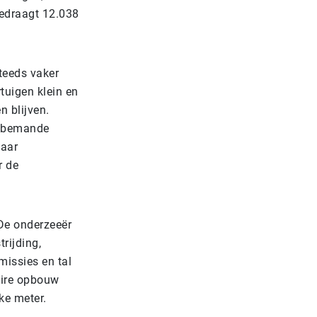
edraagt 12.038
teeds vaker
tuigen klein en
 blijven.
, bemande
daar
r de
De onderzeeër
rijding,
missies en tal
aire opbouw
ke meter.