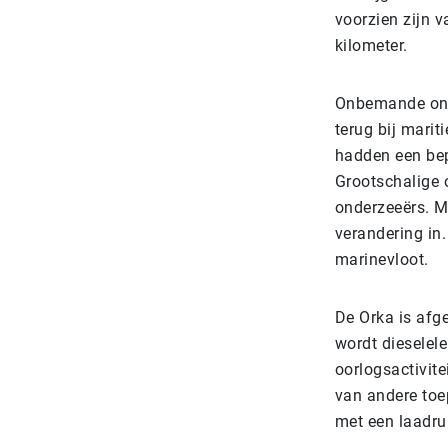
voorzien zijn 
kilometer.
Onbemande onde
terug bij marit
hadden een bep
Grootschalige 
onderzeeërs. M
verandering in
marinevloot.
De Orka is afg
wordt dieselel
oorlogsactivite
van andere toe
met een laadru