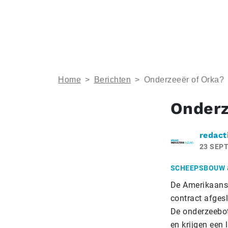
Home
>
Berichten
>
Onderzeeër of Orka?
Onderz
redact
23 SEP
SCHEEPSBOUW 
De Amerikaanse
contract afges
De onderzeebot
en krijgen een 