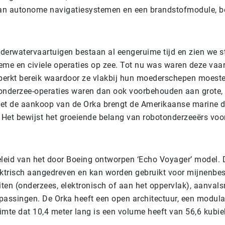
van autonome navigatiesystemen en een brandstofmodule, b
rwatervaartuigen bestaan al eengeruime tijd en zien we s
ieme en civiele operaties op zee. Tot nu was waren deze vaar
erkt bereik waardoor ze vlakbij hun moederschepen moesten
onderzee-operaties waren dan ook voorbehouden aan grote
et de aankoop van de Orka brengt de Amerikaanse marine 
. Het bewijst het groeiende belang van robotonderzeeërs voo
eleid van het door Boeing ontworpen ‘Echo Voyager’ model. 
ektrisch aangedreven en kan worden gebruikt voor mijnenbest
iten (onderzees, elektronisch of aan het oppervlak), aanvals
passingen. De Orka heeft een open architectuur, een modul
imte dat 10,4 meter lang is een volume heeft van 56,6 kubie