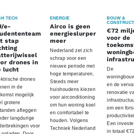
GH TECH
ENERGIE
BOUW &
CONSTRUCT
U/e-
Airco is geen
€72 milj
tudententeam
energieslurper
voor de
t stap
meer
toekoms
chting
Nederland zet zich
woningb
tterijwissel
schrap voor een
infrastr
or drones in
nieuwe periode met
 lucht
De
hoge temperaturen.
woningbou
ektrische drones
Steeds meer
en de verva
nnen in de
huishoudens kiezen
renovatie v
ekomst mogelijk
voor airconditioning
infrastructu
l grotere
om hun woning koel
om een fors
standen afleggen
en comfortabel te
productivite
nder langdurige
houden. Volgens
Een investe
derbrekingen voor
Techniek Nederland
in totaal €
t opladen. Door