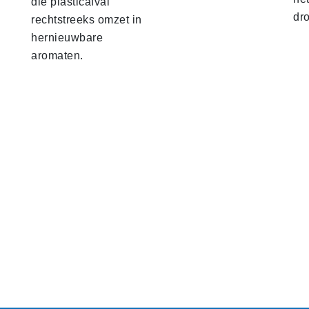
die plasticafval
dr
rechtstreeks omzet in
hernieuwbare
aromaten.