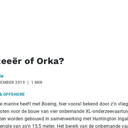
eeër of Orka?
ie
TEMBER 2019
1 MIN
& OFFSHORE
 marine heeft met Boeing, hier vooral bekend door z’n vlieg
loten voor de bouw van vier onbemande XL-onderzeevaartu
en worden gebouwd in samenwerking met Huntington Ingall
lengte van zo’n 15,5 meter. Het bereik van de onbemande vaa