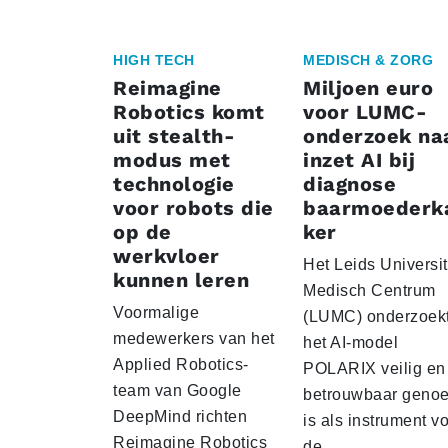
HIGH TECH
MEDISCH & ZORG
Reimagine
Miljoen euro
Robotics komt
voor LUMC-
uit stealth-
onderzoek na
modus met
inzet AI bij
technologie
diagnose
voor robots die
baarmoederk
op de
ker
werkvloer
Het Leids Universit
kunnen leren
Medisch Centrum
Voormalige
(LUMC) onderzoekt
medewerkers van het
het AI-model
Applied Robotics-
POLARIX veilig en
team van Google
betrouwbaar geno
DeepMind richten
is als instrument v
Reimagine Robotics
de…