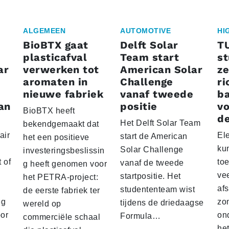
ALGEMEEN
AUTOMOTIVE
HI
BioBTX gaat
Delft Solar
T
plasticafval
Team start
s
ar
verwerken tot
American Solar
ze
aromaten in
Challenge
ri
nieuwe fabriek
vanaf tweede
ba
an
positie
vo
BioBTX heeft
de
Het Delft Solar Team
bekendgemaakt dat
air
El
start de American
het een positieve
ku
Solar Challenge
investeringsbeslissin
 of
to
vanaf de tweede
g heeft genomen voor
vee
startpositie. Het
het PETRA-project:
af
studententeam wist
de eerste fabriek ter
eg
zo
tijdens de driedaagse
wereld op
oor
on
Formula…
commerciële schaal
he