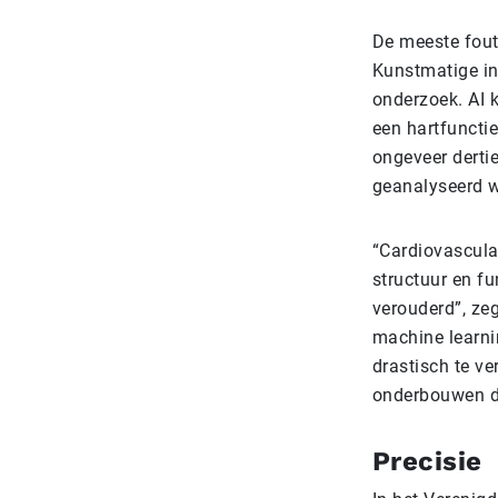
De meeste fout
Kunstmatige int
onderzoek. AI 
een hartfuncti
ongeveer derti
geanalyseerd 
“Cardiovascula
structuur en f
verouderd”, ze
machine learni
drastisch te ve
onderbouwen da
Precisie