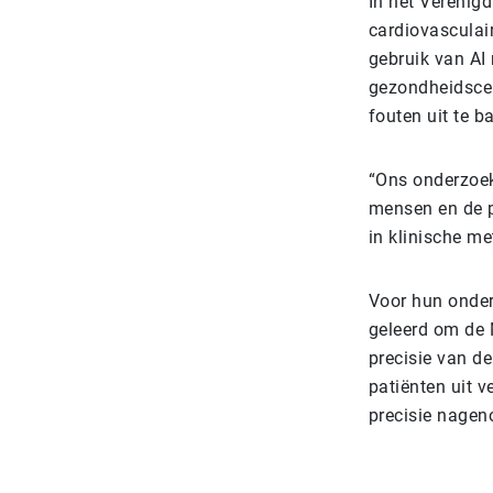
In het Verenigd
cardiovasculai
gebruik van AI
gezondheidsce
fouten uit te b
“Ons onderzoek
mensen en de p
in klinische me
Voor hun onder
geleerd om de 
precisie van de
patiënten uit 
precisie nageno