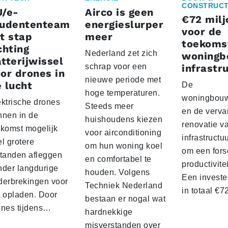
CONSTRUCT
U/e-
Airco is geen
€72 milj
tudententeam
energieslurper
voor de
t stap
meer
toekoms
chting
Nederland zet zich
woningb
tterijwissel
schrap voor een
infrastr
or drones in
nieuwe periode met
 lucht
De
hoge temperaturen.
woningbou
ektrische drones
Steeds meer
en de verva
nnen in de
huishoudens kiezen
renovatie v
ekomst mogelijk
voor airconditioning
infrastructu
l grotere
om hun woning koel
om een fors
standen afleggen
en comfortabel te
productivite
nder langdurige
houden. Volgens
Een investe
derbrekingen voor
Techniek Nederland
in totaal €
t opladen. Door
bestaan er nogal wat
ones tijdens…
hardnekkige
misverstanden over