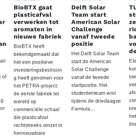
BioBTX gaat
Delft Solar
T
plasticafval
Team start
s
ar
verwerken tot
American Solar
ze
aromaten in
Challenge
ri
nieuwe fabriek
vanaf tweede
ba
an
positie
vo
BioBTX heeft
de
Het Delft Solar Team
bekendgemaakt dat
air
El
start de American
het een positieve
ku
Solar Challenge
investeringsbeslissin
 of
to
vanaf de tweede
g heeft genomen voor
vee
startpositie. Het
het PETRA-project:
af
studententeam wist
de eerste fabriek ter
eg
zo
tijdens de driedaagse
wereld op
oor
on
Formula…
commerciële schaal
he
die plasticafval
dr
rechtstreeks omzet in
hernieuwbare