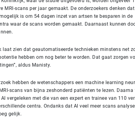
 Koninkrijk, waar de studie uitgevoerd is, worden ongeveer 
re MRI-scans per jaar gemaakt. De onderzoekers denken dat
 mogelijk is om 54 dagen inzet van artsen te besparen in de
ntra waar de scans worden gemaakt. Daarnaast kunnen door
annen.
 laat zien dat geautomatiseerde technieken minstens net zo
otentie hebben om nog beter te worden. Dat gaat zorgen voo
tingen”, aldus Manisty.
zoek hebben de wetenschappers een machine learning neur
MRI-scans van bijna zeshonderd patiënten te lezen. Daarna
 AI vergeleken met die van een expert en trainee van 110 ve
verschillende centra. Ondanks dat AI veel meer scans analys
eg gelijk.