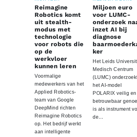
Reimagine
Miljoen euro
Robotics komt
voor LUMC-
uit stealth-
onderzoek na
modus met
inzet AI bij
technologie
diagnose
voor robots die
baarmoederk
op de
ker
werkvloer
Het Leids Universit
kunnen leren
Medisch Centrum
Voormalige
(LUMC) onderzoekt
medewerkers van het
het AI-model
Applied Robotics-
POLARIX veilig en
team van Google
betrouwbaar geno
DeepMind richten
is als instrument v
Reimagine Robotics
de…
op. Het bedrijf werkt
aan intelligente