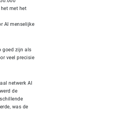
150.000
 het met het
 AI menselijke
 goed zijn als
r veel precisie
aal netwerk AI
 werd de
rschillende
eerde, was de