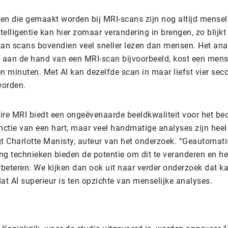
en die gemaakt worden bij MRI-scans zijn nog altijd menseli
elligentie kan hier zomaar verandering in brengen, zo blijkt 
kan scans bovendien veel sneller lezen dan mensen. Het ana
e aan de hand van een MRI-scan bijvoorbeeld, kost een mense
en minuten. Met AI kan dezelfde scan in maar liefst vier se
worden.
ire MRI biedt een ongeëvenaarde beeldkwaliteit voor het be
unctie van een hart, maar veel handmatige analyses zijn hee
gt Charlotte Manisty, auteur van het onderzoek. “Geautomat
ng technieken bieden de potentie om dit te veranderen en h
rbeteren. We kijken dan ook uit naar verder onderzoek dat k
t AI superieur is ten opzichte van menselijke analyses.