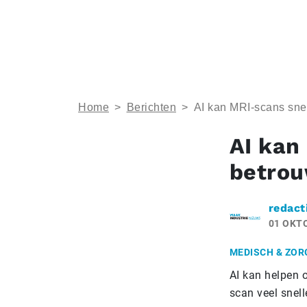
Home
>
Berichten
>
AI kan MRI-scans sne
AI kan
betro
redact
01 OKT
MEDISCH & ZOR
AI kan helpen 
scan veel snel