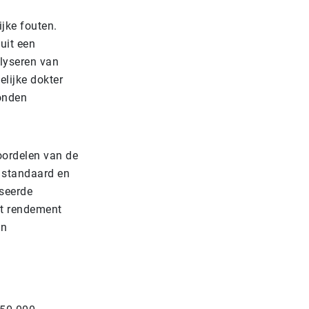
jke fouten.
uit een
lyseren van
lijke dokter
conden
oordelen van de
l standaard en
iseerde
et rendement
an