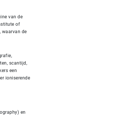
cine van de
stitute of
e, waarvan de
rafie,
en, scantijd,
kers een
er ioniserende
mography) en