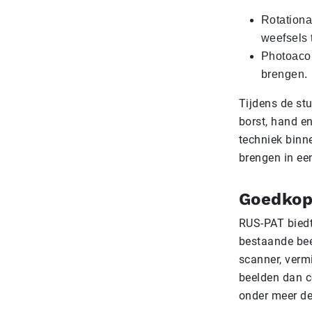
Rotation
weefsels 
Photoacou
brengen.
Tijdens de st
borst, hand e
techniek binn
brengen in ee
Goedkope
RUS-PAT biedt
bestaande bee
scanner, vermi
beelden dan c
onder meer de