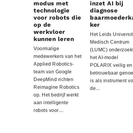
modus met
inzet AI bij
technologie
diagnose
voor robots die
baarmoederk
op de
ker
werkvloer
Het Leids Universit
kunnen leren
Medisch Centrum
Voormalige
(LUMC) onderzoekt
medewerkers van het
het AI-model
Applied Robotics-
POLARIX veilig en
team van Google
betrouwbaar geno
DeepMind richten
is als instrument v
Reimagine Robotics
de…
op. Het bedrijf werkt
aan intelligente
robots voor…