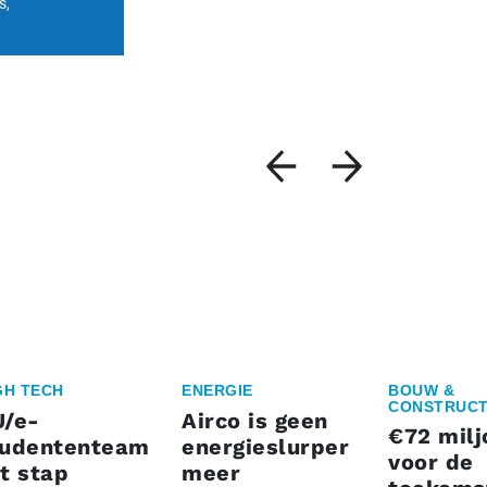
s,
GH TECH
ENERGIE
BOUW &
CONSTRUCT
U/e-
Airco is geen
€72 milj
tudententeam
energieslurper
voor de
t stap
meer