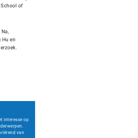
 School of
 Na,
g Hu en
erzoek.
et interesse op
onderwerpen.
ariërend van