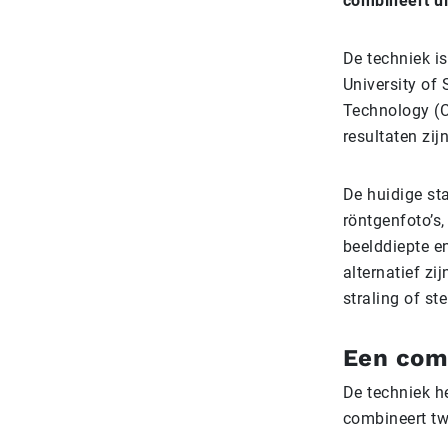
combineert u
De techniek i
University of 
Technology (C
resultaten zij
De huidige st
röntgenfoto’s
beelddiepte e
alternatief z
straling of st
Een com
De techniek h
combineert t