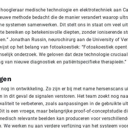
hoogleraar medische technologie en elektrotechniek aan Ca
euwe methode bedacht die de manier verandert waarop ultr
he systemen samenwerken. Dit stelt ons in staat om veel ui
e bereiken op betekenisvolle diepten, zonder ioniserende st
en.” Jonathan Russin, neurochirurg aan de University of Ve
wijst op het belang van fotoakoestiek: “Fotoakoestiek opent
nselijk onderzoek. We geloven dat deze technologie cruciaal 
ng van nieuwe diagnostiek en patiëntspecifieke therapieën.”
ngen
s nog in ontwikkeling. Zo zijn er bij met name hersenscans u
n in dit geval de signalen verstoren. Het team zoekt nog na
aliteit te verbeteren, zoals aanpassingen in de gebruikte ul
Dit is een vroege, maar belangrijke proof-of-conceptstudie d
edisch relevante beelden kan produceren voor verschillend
. We werken nu aan verdere verfijning van het systeem voo