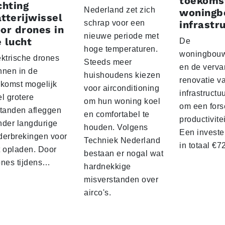
toekoms
chting
Nederland zet zich
woningb
tterijwissel
schrap voor een
infrastr
or drones in
nieuwe periode met
 lucht
De
hoge temperaturen.
woningbou
ektrische drones
Steeds meer
en de verva
nnen in de
huishoudens kiezen
renovatie v
ekomst mogelijk
voor airconditioning
infrastructu
l grotere
om hun woning koel
om een fors
standen afleggen
en comfortabel te
productivite
nder langdurige
houden. Volgens
Een investe
derbrekingen voor
Techniek Nederland
in totaal €
t opladen. Door
bestaan er nogal wat
ones tijdens…
hardnekkige
misverstanden over
airco's.