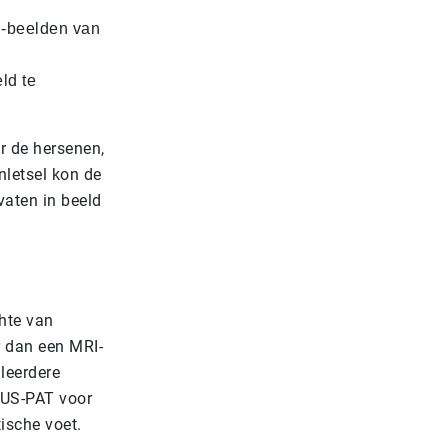
D-beelden van
ld te
r de hersenen,
nletsel kon de
vaten in beeld
hte van
 dan een MRI-
lleerdere
RUS-PAT voor
ische voet.