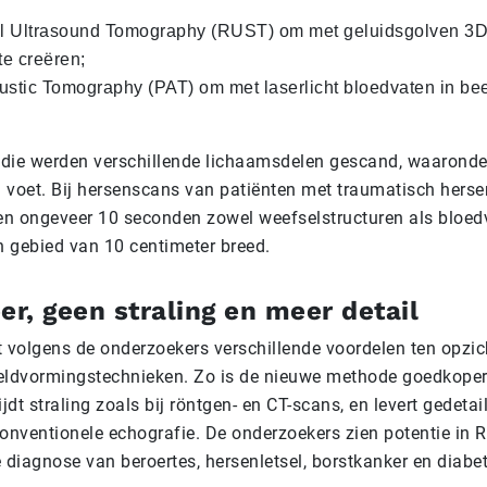
al Ultrasound Tomography (RUST) om met geluidsgolven 3
te creëren;
stic Tomography (PAT) om met laserlicht bloedvaten in bee
udie werden verschillende lichaamsdelen gescand, waaronde
n voet. Bij hersenscans van patiënten met traumatisch herse
en ongeveer 10 seconden zowel weefselstructuren als bloed
n gebied van 10 centimeter breed.
r, geen straling en meer detail
 volgens de onderzoekers verschillende voordelen ten opzic
ldvormingstechnieken. Zo is de nieuwe methode goedkoper
jdt straling zoals bij röntgen- en CT-scans, en levert gedetai
onventionele echografie. De onderzoekers zien potentie in 
 diagnose van beroertes, hersenletsel, borstkanker en diabet