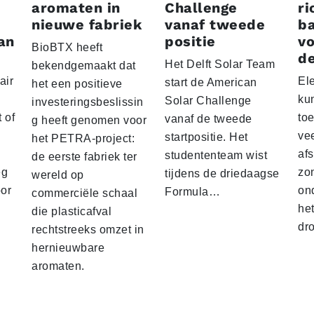
aromaten in
Challenge
ri
nieuwe fabriek
vanaf tweede
ba
an
positie
vo
BioBTX heeft
de
Het Delft Solar Team
bekendgemaakt dat
air
El
start de American
het een positieve
ku
Solar Challenge
investeringsbeslissin
 of
to
vanaf de tweede
g heeft genomen voor
vee
startpositie. Het
het PETRA-project:
af
studententeam wist
de eerste fabriek ter
eg
zo
tijdens de driedaagse
wereld op
oor
on
Formula…
commerciële schaal
he
die plasticafval
dr
rechtstreeks omzet in
hernieuwbare
aromaten.