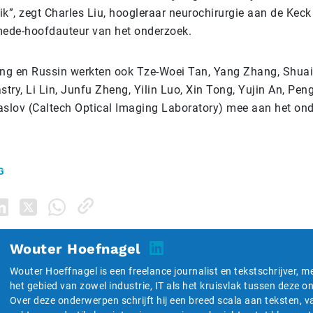
ik”, zegt Charles Liu, hoogleraar neurochirurgie aan de Keck
ede-hoofdauteur van het onderzoek.
ng en Russin werkten ook Tze-Woei Tan, Yang Zhang, Shuai
try, Li Lin, Junfu Zheng, Yilin Luo, Xin Tong, Yujin An, Pen
slov (Caltech Optical Imaging Laboratory) mee aan het ond
G
Wouter Hoefnagel
Wouter Hoeffnagel is een freelance journalist en tekstschrijver, m
het gebied van zowel industrie, IT als het kruisvlak tussen deze 
Over deze onderwerpen schrijft hij een breed scala aan teksten, v