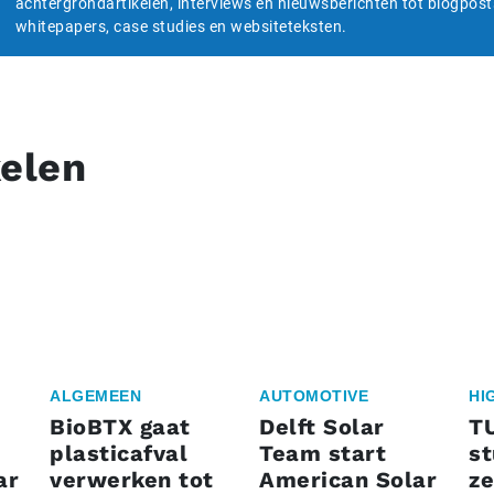
achtergrondartikelen, interviews en nieuwsberichten tot blogpost
whitepapers, case studies en websiteteksten.
kelen
ALGEMEEN
AUTOMOTIVE
HI
BioBTX gaat
Delft Solar
T
plasticafval
Team start
s
ar
verwerken tot
American Solar
ze