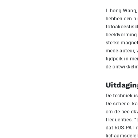
Lihong Wang, 
hebben een ni
fotoakoestisc
beeldvorming t
sterke magnet
mede-auteur, 
tijdperk in me
de ontwikkeli
Uitdagi
De techniek i
De schedel ka
om de beeldkw
frequenties. “
dat RUS-PAT m
lichaamsdelen