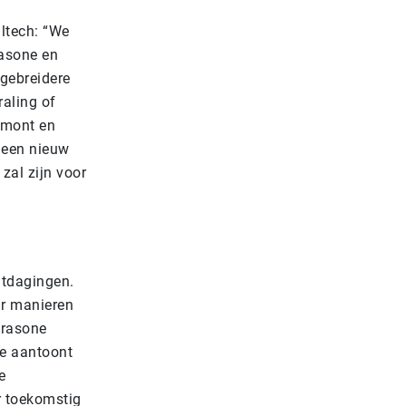
ltech: “We
asone en
tgebreidere
raling of
rmont en
 een nieuw
zal zijn voor
itdagingen.
ar manieren
trasone
ie aantoont
e
r toekomstig