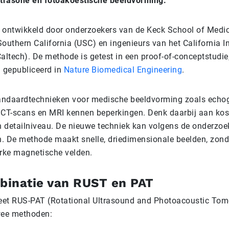
ltrasone en fotoakoestische beeldvorming.
s ontwikkeld door onderzoekers van de Keck School of Medi
Southern California (USC) en ingenieurs van het California In
altech). De methode is getest in een proof-of-conceptstudi
n gepubliceerd in
Nature Biomedical Engineering
.
andaardtechnieken voor medische beeldvorming zoals echog
, CT-scans en MRI kennen beperkingen. Denk daarbij aan kost
n detailniveau. De nieuwe techniek kan volgens de onderzoe
ijn. De methode maakt snelle, driedimensionale beelden, zond
erke magnetische velden.
binatie van RUST en PAT
eet RUS-PAT (Rotational Ultrasound and Photoacoustic To
wee methoden: