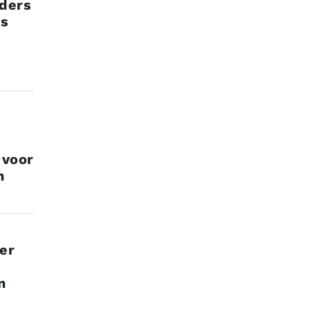
nders
es
 voor
n
er
n