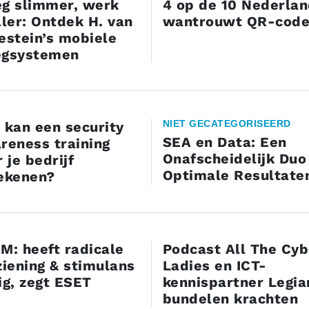
g slimmer, werk
4 op de 10 Nederla
ller: Ontdek H. van
wantrouwt QR-cod
estein’s mobiele
gsystemen
NIET GECATEGORISEERD
 kan een security
SEA en Data: Een
reness training
Onafscheidelijk Duo
 je bedrijf
Optimale Resultate
ekenen?
M: heeft radicale
Podcast All The Cyb
ziening & stimulans
Ladies en ICT-
ig, zegt ESET
kennispartner Legia
bundelen krachten