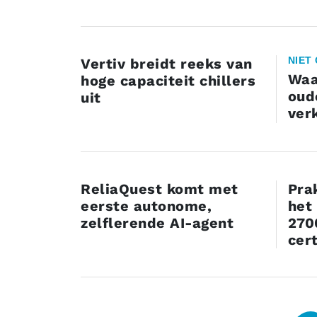
NIET
Vertiv breidt reeks van
Waa
hoge capaciteit chillers
oud
uit
ver
ReliaQuest komt met
Pra
eerste autonome,
het
zelflerende AI-agent
270
cert