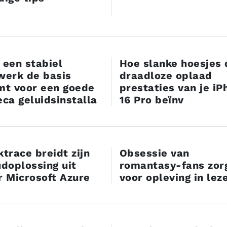
 een stabiel
Hoe slanke hoesjes 
werk de basis
draadloze oplaad
mt voor een goede
prestaties van je iP
eca geluidsinstalla
16 Pro beïnv
ktrace breidt zijn
Obsessie van
udoplossing uit
romantasy-fans zor
r Microsoft Azure
voor opleving in lez