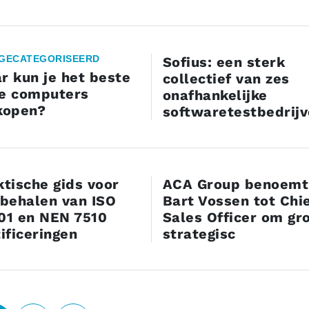
 GECATEGORISEERD
Sofius: een sterk
r kun je het beste
collectief van zes
e computers
onafhankelijke
kopen?
softwaretestbedrij
ktische gids voor
ACA Group benoemt
 behalen van ISO
Bart Vossen tot Chi
01 en NEN 7510
Sales Officer om gro
ificeringen
strategisc