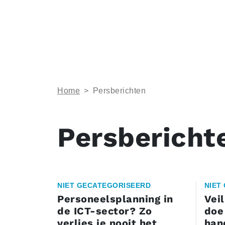
Home
>
Persberichten
Persbericht
NIET GECATEGORISEERD
NIET
Personeelsplanning in
Vei
de ICT-sector? Zo
doe
verlies je nooit het
han