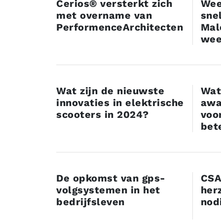
Cerios® versterkt zich
Wee
met overname van
sne
PerformenceArchitecten
Mal
wee
Wat zijn de nieuwste
Wat
innovaties in elektrische
awa
scooters in 2024?
voor
bet
De opkomst van gps-
CSA
volgsystemen in het
her
bedrijfsleven
nod