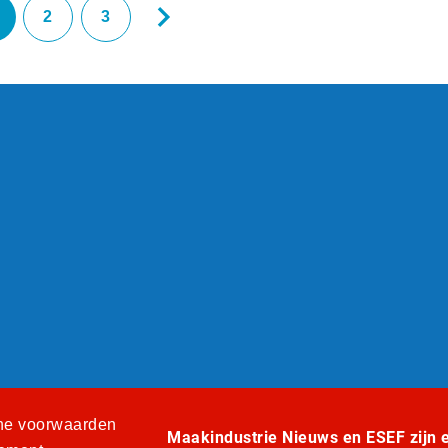
2
3
e voorwaarden
Maakindustrie Nieuws en ESEF zijn ee