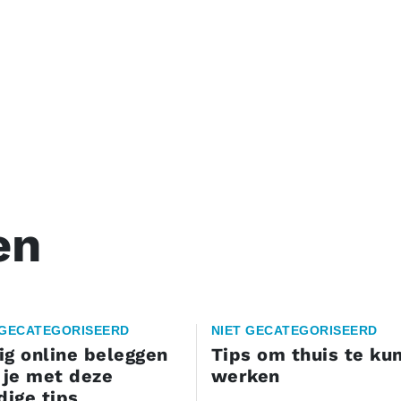
en
 GECATEGORISEERD
NIET GECATEGORISEERD
lig online beleggen
Tips om thuis te ku
 je met deze
werken
dige tips