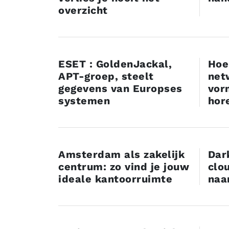
overzicht
ESET : GoldenJackal,
Hoe
APT-groep, steelt
net
gegevens van Europses
vor
systemen
hor
Amsterdam als zakelijk
Dar
centrum: zo vind je jouw
clo
ideale kantoorruimte
naa