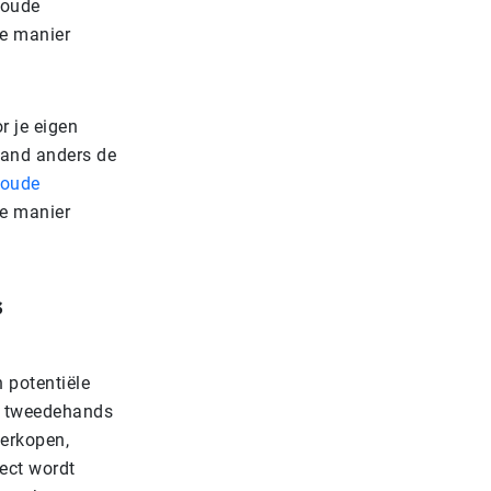
 oude
te manier
r je eigen
emand anders de
oude
te manier
s
 potentiële
ar tweedehands
verkopen,
rect wordt