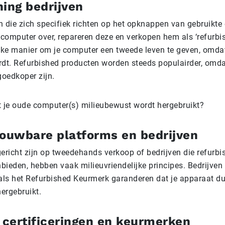
hing bedrijven
en die zich specifiek richten op het opknappen van gebruikte 
computer over, repareren deze en verkopen hem als ‘refurbish
ijke manier om je computer een tweede leven te geven, omdat 
rdt. Refurbished producten worden steeds populairder, omda
oedkoper zijn.
t je oude computer(s) milieubewust wordt hergebruikt?
rouwbare platforms en bedrijven
gericht zijn op tweedehands verkoop of bedrijven die refurbi
ieden, hebben vaak milieuvriendelijke principes. Bedrijven 
ls het Refurbished Keurmerk garanderen dat je apparaat 
ergebruikt.
r certificeringen en keurmerken