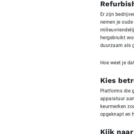
Refurbis
Er zijn bedrijv
nemen je oude 
milieuvriendel
hergebruikt wo
duurzaam als g
Hoe weet je da
Kies bet
Platforms die 
apparatuur aanb
keurmerken zoa
opgeknapt en h
Kijk naa