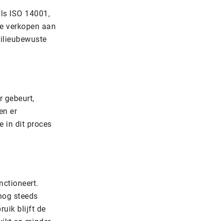
als ISO 14001,
te verkopen aan
milieubewuste
r gebeurt,
en er
 in dit proces
nctioneert.
 nog steeds
uik blijft de