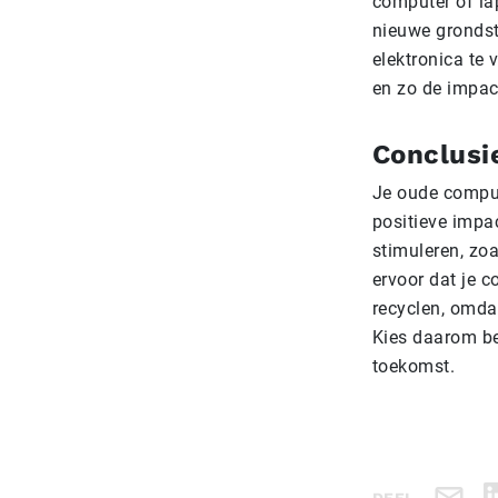
computer of lap
nieuwe grondst
elektronica te 
en zo de impact
Conclusi
Je oude comput
positieve impa
stimuleren, zo
ervoor dat je c
recyclen, omdat
Kies daarom be
toekomst.