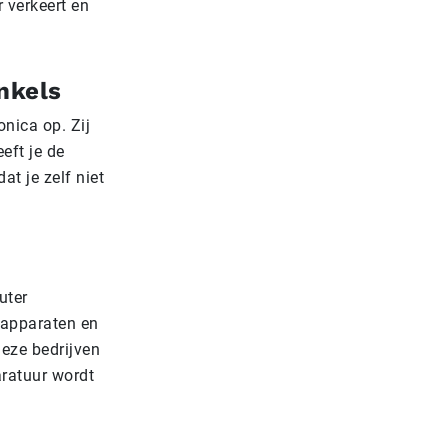
 verkeert en
nkels
nica op. Zij
eft je de
at je zelf niet
uter
 apparaten en
eze bedrijven
aratuur wordt