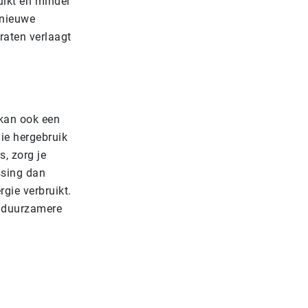
uikt en minder
 nieuwe
raten verlaagt
 kan ook een
ie hergebruik
, zorg je
ssing dan
gie verbruikt.
n duurzamere