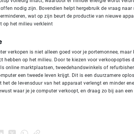
top volledig intact, waardoor er minder energie wordt verbr
offen nodig zijn. Bovendien helpt hergebruik de vraag naar
verminderen, wat op zijn beurt de productie van nieuwe appa
 op het milieu verkleint
e
er verkopen is niet alleen goed voor je portemonnee, maar
ct hebben op het milieu. Door te kiezen voor verkoopopties d
als online marktplaatsen, tweedehandswinkels of refurbishers
omputer een tweede leven krijgt. Dit is een duurzamere oplo
 het de levensduur van het apparaat verlengt en minder ener
wust waar je je computer verkoopt, en draag zo bij aan ee