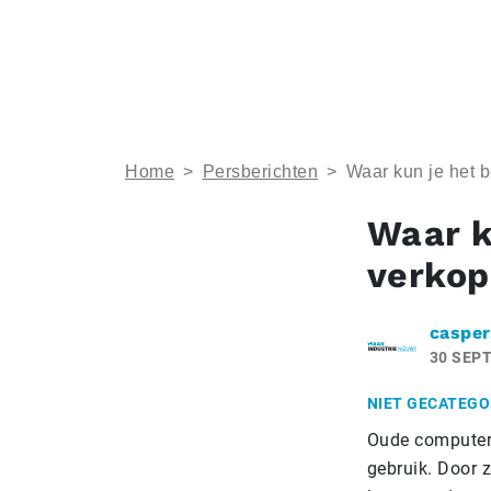
Home
>
Persberichten
>
Waar kun je het 
Waar k
verko
casper
30 SEP
NIET GECATEGO
Oude computers
gebruik. Door z