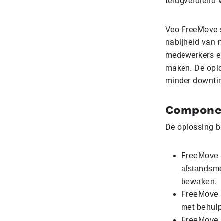
terugverdiend 
Veo FreeMove st
nabijheid van m
medewerkers en
maken. De oplos
minder downtim
Compone
De oplossing b
FreeMove s
afstandsme
bewaken.
FreeMove E
met behulp
FreeMove S