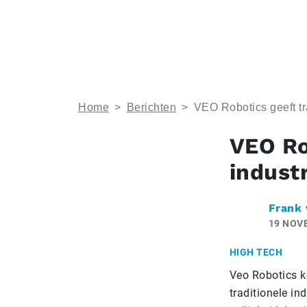
Home
>
Berichten
>
VEO Robotics geeft tra
VEO Ro
industr
Frank 
19 NOV
HIGH TECH
Veo Robotics k
traditionele in