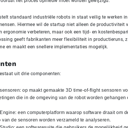
voordat het proces opnieuw moet worden gewijzigd.”
elt standaard industriële robots in staat veilig te werken in
ensen. Hiermee wil de startup niet alleen de productiviteit 
 ergonomie verbeteren, maar ook een tijd- en kostenbespar
sing geeft fabrikanten meer flexibiliteit in productieruns, z
e en maakt een snellere implementaties mogelijk.
nten
estaat uit drie componenten:
ensoren: op maakt gemaakte 3D time-of-flight sensoren vo
tingen die in de omgeving van de robot worden gehangen 
ngine: een computerplatform waarop software draait om d
 van de sensoren worden verzameld te analyseren.
tudio: een softwaresuite die gebruikers de mogelijkheid ge