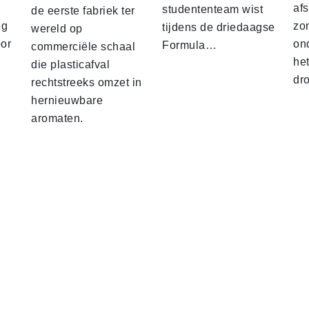
af
studententeam wist
de eerste fabriek ter
eg
zo
tijdens de driedaagse
wereld op
oor
on
Formula…
commerciële schaal
he
die plasticafval
dr
rechtstreeks omzet in
hernieuwbare
aromaten.