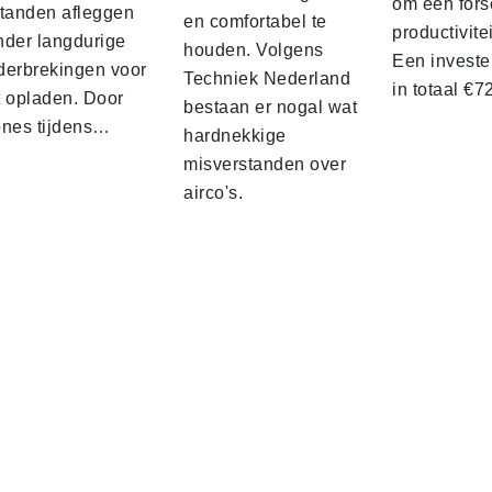
om een fors
standen afleggen
en comfortabel te
productivite
nder langdurige
houden. Volgens
Een investe
derbrekingen voor
Techniek Nederland
in totaal €
t opladen. Door
bestaan er nogal wat
ones tijdens…
hardnekkige
misverstanden over
airco's.