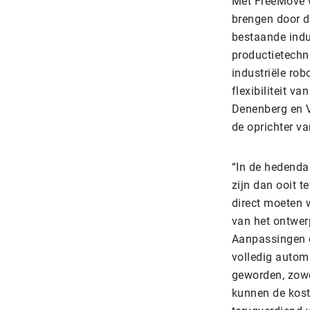
Met FreeMove w
brengen door d
bestaande indu
productietechn
industriële ro
flexibiliteit v
Denenberg en V
de oprichter v
“In de hedenda
zijn dan ooit 
direct moeten w
van het ontwerp
Aanpassingen o
volledig autom
geworden, zowel
kunnen de kost