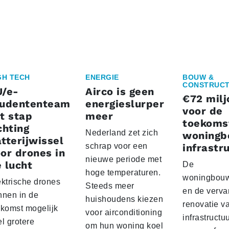
GH TECH
ENERGIE
BOUW &
CONSTRUCT
U/e-
Airco is geen
€72 milj
tudententeam
energieslurper
voor de
t stap
meer
toekoms
chting
Nederland zet zich
woningb
tterijwissel
schrap voor een
infrastr
or drones in
nieuwe periode met
 lucht
De
hoge temperaturen.
woningbou
ektrische drones
Steeds meer
en de verva
nnen in de
huishoudens kiezen
renovatie v
ekomst mogelijk
voor airconditioning
infrastructu
l grotere
om hun woning koel