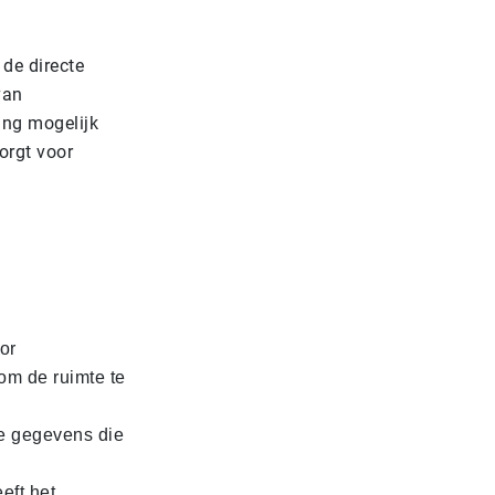
 de directe
van
ing mogelijk
orgt voor
or
om de ruimte te
e gegevens die
eft het