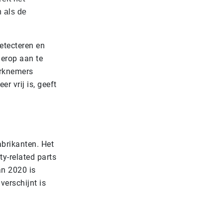
 als de
etecteren en
ierop aan te
erknemers
r vrij is, geeft
abrikanten. Het
y-related parts
an 2020 is
verschijnt is