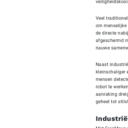
veiligheidskooi
Veel traditione
om menselijke a
de directe nab
afgeschermd me
nauwe samenwer
Naast industri
kleinschaliger
mensen detecter
robot te werken
aanraking drei
geheel tot stil
Industrië