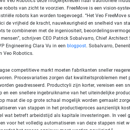
il Veo Robotics deze mogelijkheden naar traditionele indust
e robots van zicht te voorzien. FreeMove is een vision-syst
striële robots kan worden toegevoegd. “Het Veo FreeMove 
ici de vrijheid de kracht, nauwkeurigheid en snelheid van s
bots te combineren met de ingeniositeit, beoordelingsvermog
an mensen”, schrijven CEO Patrick Sobalvarro, Chief Architect
P Engineering Clara Vu in een
blogpost
. Sobalvarro, Denen
an Veo Robotics.
agse competitieve markt moeten fabrikanten sneller reageren
tevoren. Procesvariaties zorgen dat kwaliteitsproblemen met
orden geadresseerd. Productcyli zijn korter, vereisen een sne
 en een snellere ingebruikname van het uiteindelijke produc
p maat die op grote schaal mogelijk worden gemaakt zorge
atiseren van stappen in het productieproces aanzienlijk kost
 wat betreft arbeidstijd als kapitale investeringen. In veel 
en voor het volledig automatiseren van deze stappen niet 