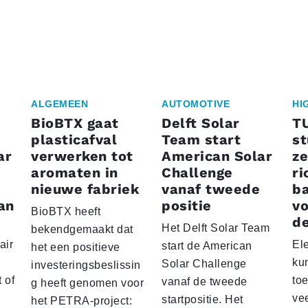
ALGEMEEN
AUTOMOTIVE
HI
BioBTX gaat
Delft Solar
T
plasticafval
Team start
s
ar
verwerken tot
American Solar
ze
aromaten in
Challenge
ri
nieuwe fabriek
vanaf tweede
ba
an
positie
vo
BioBTX heeft
de
Het Delft Solar Team
bekendgemaakt dat
air
El
start de American
het een positieve
ku
Solar Challenge
investeringsbeslissin
 of
to
vanaf de tweede
g heeft genomen voor
vee
startpositie. Het
het PETRA-project: