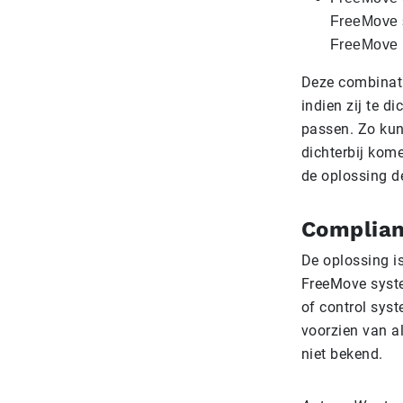
FreeMove s
FreeMove E
Deze combinati
indien zij te d
passen. Zo ku
dichterbij kome
de oplossing d
Complian
De oplossing is
FreeMove syste
of control sys
voorzien van al
niet bekend.