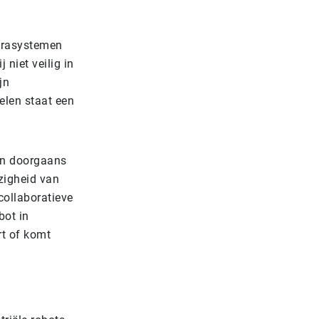
merasystemen
 niet veilig in
jn
elen staat een
ijn doorgaans
zigheid van
collaboratieve
bot in
rt of komt