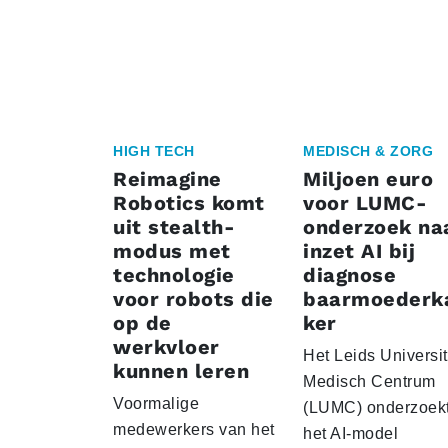
HIGH TECH
MEDISCH & ZORG
Reimagine
Miljoen euro
Robotics komt
voor LUMC-
uit stealth-
onderzoek na
modus met
inzet AI bij
technologie
diagnose
voor robots die
baarmoederk
op de
ker
werkvloer
Het Leids Universit
kunnen leren
Medisch Centrum
Voormalige
(LUMC) onderzoekt
medewerkers van het
het AI-model