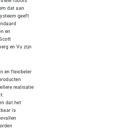
riële robots
eem dat aan
systeem geeft
tandaard
en en
 Scott
berg en Vu zijn
 en flexibeler
 producten
llere realisatie
t.
n dat het
baar is
gevallen
worden