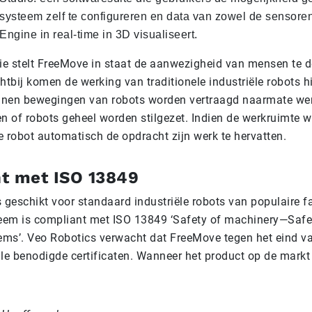
ysteem zelf te configureren en data van zowel de sensoren
ngine in real-time in 3D visualiseert.
e stelt FreeMove in staat de aanwezigheid van mensen te d
ichtbij komen de werking van traditionele industriële robots h
nnen bewegingen van robots worden vertraagd naarmate w
n of robots geheel worden stilgezet. Indien de werkruimte wee
e robot automatisch de opdracht zijn werk te hervatten.
t met ISO 13849
 geschikt voor standaard industriële robots van populaire f
em is compliant met ISO 13849 ‘Safety of machinery—Safet
tems’. Veo Robotics verwacht dat FreeMove tegen het eind v
le benodigde certificaten. Wanneer het product op de markt 