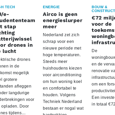
GH TECH
ENERGIE
BOUW &
CONSTRUCT
U/e-
Airco is geen
€72 milj
tudententeam
energieslurper
voor de
t stap
meer
toekoms
chting
Nederland zet zich
woningb
tterijwissel
schrap voor een
infrastr
or drones in
nieuwe periode met
 lucht
De
hoge temperaturen.
woningbou
ektrische drones
Steeds meer
en de verva
nnen in de
huishoudens kiezen
renovatie v
ekomst mogelijk
voor airconditioning
infrastructu
l grotere
om hun woning koel
om een fors
standen afleggen
en comfortabel te
productivite
nder langdurige
houden. Volgens
Een investe
derbrekingen voor
Techniek Nederland
in totaal €
t opladen. Door
bestaan er nogal wat
ones tijdens…
hardnekkige