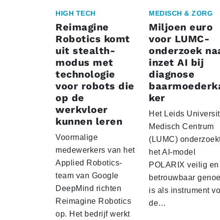
HIGH TECH
MEDISCH & ZORG
Reimagine
Miljoen euro
Robotics komt
voor LUMC-
uit stealth-
onderzoek na
modus met
inzet AI bij
technologie
diagnose
voor robots die
baarmoederk
op de
ker
werkvloer
Het Leids Universit
kunnen leren
Medisch Centrum
Voormalige
(LUMC) onderzoekt
medewerkers van het
het AI-model
Applied Robotics-
POLARIX veilig en
team van Google
betrouwbaar geno
DeepMind richten
is als instrument v
Reimagine Robotics
de…
op. Het bedrijf werkt