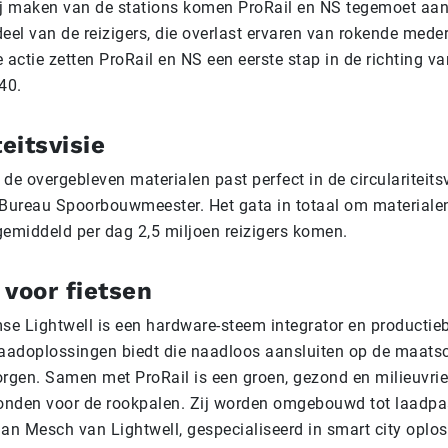
ij maken van de stations komen ProRail en NS tegemoet aa
eel van de reizigers, die overlast ervaren van rokende mede
 actie zetten ProRail en NS een eerste stap in de richting va
40.
teitsvisie
de overgebleven materialen past perfect in de circulariteits
 Bureau Spoorbouwmeester. Het gata in totaal om materiale
gemiddeld per dag 2,5 miljoen reizigers komen.
 voor fietsen
e Lightwell is een hardware-steem integrator en productieb
laadoplossingen biedt die naadloos aansluiten op de maats
gen. Samen met ProRail is een groen, gezond en milieuvrie
vonden voor de rookpalen. Zij worden omgebouwd tot laadpaa
an Mesch van Lightwell, gespecialiseerd in smart city oplos