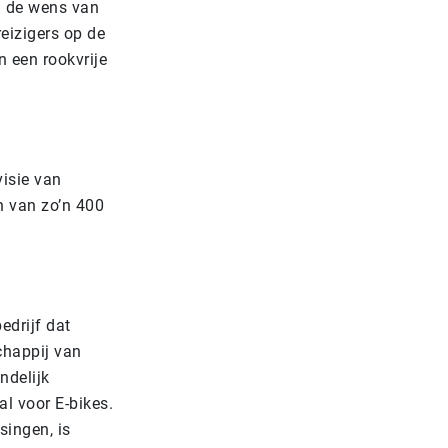
n de wens van
reizigers op de
n een rookvrije
visie van
n van zo’n 400
edrijf dat
chappij van
ndelijk
l voor E-bikes.
singen, is