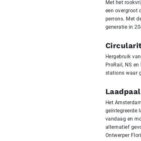
Met het rookvr
een overgroot d
perrons. Met de
generatie in 20
Circulari
Hergebruik van 
ProRail, NS en
stations waar 
Laadpaal
Het Amsterdams
geïntegreerde 
vandaag en mor
alternatief ge
Ontwerper Flori