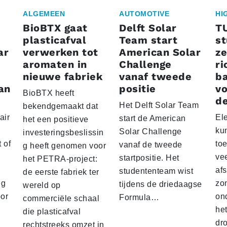
ALGEMEEN
AUTOMOTIVE
HI
BioBTX gaat
Delft Solar
T
plasticafval
Team start
s
ar
verwerken tot
American Solar
ze
aromaten in
Challenge
ri
nieuwe fabriek
vanaf tweede
ba
an
positie
vo
BioBTX heeft
de
Het Delft Solar Team
bekendgemaakt dat
air
El
start de American
het een positieve
ku
Solar Challenge
investeringsbeslissin
 of
to
vanaf de tweede
g heeft genomen voor
vee
startpositie. Het
het PETRA-project:
af
studententeam wist
de eerste fabriek ter
eg
zo
tijdens de driedaagse
wereld op
oor
on
Formula…
commerciële schaal
he
die plasticafval
dr
rechtstreeks omzet in