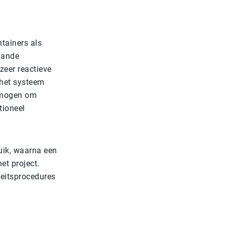
ntainers als
taande
zeer reactieve
 het systeem
ermogen om
tioneel
uik, waarna een
et project.
teitsprocedures