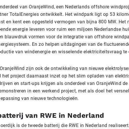
 onderdeel van OranjeWind, een Nederlands offshore windpro
ner TotalEnergies ontwikkelt. Het windpark ligt op 53 kilom
st en kent een opgesteld vermogen van bijna 800 MW. Het 
oende energie leveren voor ruim een miljoen Nederlandse hu
en blauwdruk vormen voor de integratie van offshore windpa
ergiesysteem. En zo helpen uitdagingen van de fluctuerend
roductie van windenergie en wisselende elektriciteitsvraag te
OranjeWind zijn ook de ontwikkeling van nieuwe elektrolyser
ijl het project daarnaast inzet op het slim opladen van elektr
rijven en start-ups krijgen als onderdeel van OranjeWind de
emonstreren in een werkend project, met als doel het versne
epassing van nieuwe technologieën.
atterij van RWE in Nederland
Moerdijk is de tweede batterij die RWE in Nederland realiseert.