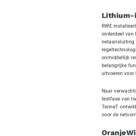
Lithium-i
RWE installeert
onderdeel van 
netaansluiting
regeltechnolog
onmiddellijk r
belangrijke fun
uitvoeren voor 
Naar verwachti
testfase van tw
TenneT ontwikk
voor de netvorm
OranjeW