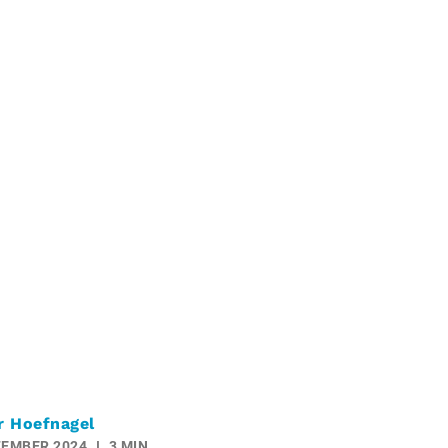
r Hoefnagel
TEMBER 2024
3 MIN