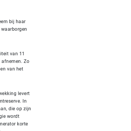
eem bij haar
en waarborgen
teit van 11
st afnemen. Zo
men van het
wekking levert
treserve. In
an, die op zijn
gie wordt
nerator korte