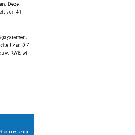
aan. Deze
eit van 41
lagsystemen.
iteit van 0,7
bouw. RWE wil
et interesse op