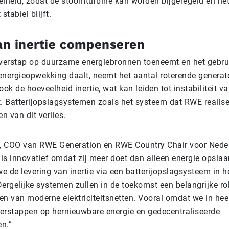
nelheid, zodat de stoomturbine kan worden bijgeregeld en he
 stabiel blijft.
van inertie compenseren
erstap op duurzame energiebronnen toeneemt en het gebru
energieopwekking daalt, neemt het aantal roterende generato
ook de hoeveelheid inertie, wat kan leiden tot instabiliteit v
et. Batterijopslagsystemen zoals het systeem dat RWE realis
 van dit verlies.
, COO van RWE Generation en RWE Country Chair voor Nede
 is innovatief omdat zij meer doet dan alleen energie opslaa
we de levering van inertie via een batterijopslagsysteem in h
ergelijke systemen zullen in de toekomst een belangrijke rol
en van moderne elektriciteitsnetten. Vooral omdat we in hee
erstappen op hernieuwbare energie en gedecentraliseerde
n.”