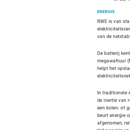
ENERGIE
RWE is van star
elektriciteitsc
van de netstabil
De batterij ke
megawattuur (MW
helpt het opsla
elektriciteitsn
In traditionel
de inertie van
een kolen- of g
beurt energie o
afgenomen, remt