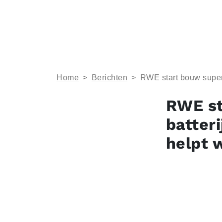
Home
>
Berichten
>
RWE start bouw supers
RWE st
batteri
helpt 