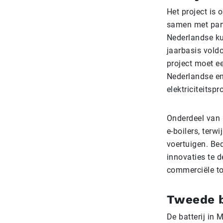
Het project is
samen met part
Nederlandse ku
jaarbasis vold
project moet e
Nederlandse en
elektriciteitsp
Onderdeel van 
e-boilers, terw
voertuigen. Bed
innovaties te d
commerciële to
Tweede b
De batterij in 