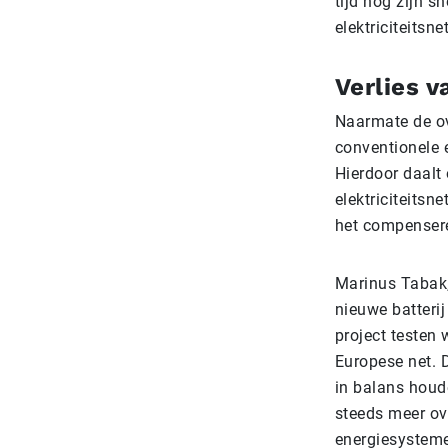
tijd nog zijn s
elektriciteitsnet
Verlies 
Naarmate de ov
conventionele 
Hierdoor daalt 
elektriciteitsn
het compenseren
Marinus Tabak
nieuwe batterij
project testen 
Europese net. D
in balans houd
steeds meer ov
energiesysteme