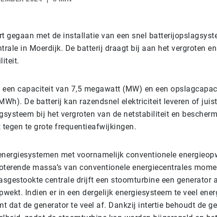
t gegaan met de installatie van een snel batterijopslagsyst
entrale in Moerdijk. De batterij draagt bij aan het vergroten 
iteit.
nt een capaciteit van 7,5 megawatt (MW) en een opslagcapaci
h). De batterij kan razendsnel elektriciteit leveren of jui
gsysteem bij het vergroten van de netstabiliteit en bescher
et tegen te grote frequentieafwijkingen.
e energiesystemen met voornamelijk conventionele energieop
 roterende massa’s van conventionele energiecentrales momen
asgestookte centrale drijft een stoomturbine een generator a
pwekt. Indien er in een dergelijk energiesysteem te veel ener
 dat de generator te veel af. Dankzij intertie behoudt de ge