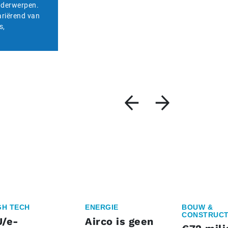
onderwerpen.
ariërend van
s,
GH TECH
ENERGIE
BOUW &
CONSTRUCT
U/e-
Airco is geen