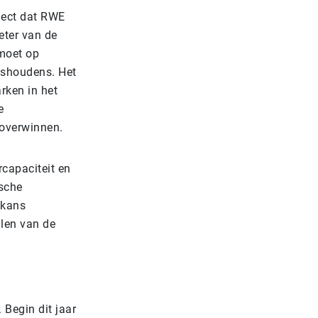
ject dat RWE
eter van de
moet op
ishoudens. Het
rken in het
e
 overwinnen.
capaciteit en
ische
 kans
llen van de
 Begin dit jaar