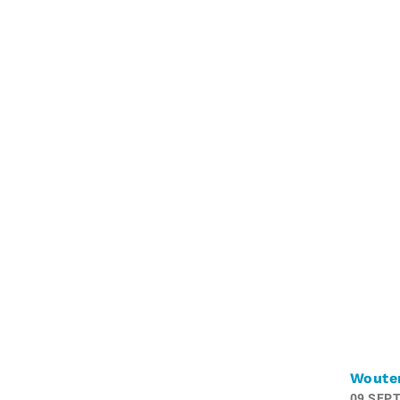
Woute
09 SEP