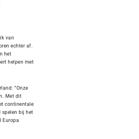
t
ik van
ren echter af.
an het
eert helpen met
rland: “Onze
n. Met dit
et continentale
 spelen bij het
l Europa