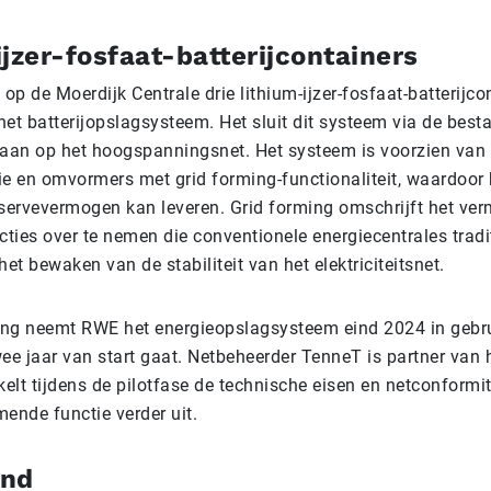
jzer-fosfaat-batterijcontainers
 op de Moerdijk Centrale drie lithium-ijzer-fosfaat-batterijco
het batterijopslagsysteem. Het sluit dit systeem via de bes
 aan op het hoogspanningsnet. Het systeem is voorzien van 
ie en omvormers met grid forming-functionaliteit, waardoor
eservevermogen kan leveren. Grid forming omschrijft het v
cties over te nemen die conventionele energiecentrales tradi
het bewaken van de stabiliteit van het elektriciteitsnet.
ng neemt RWE het energieopslagsysteem eind 2024 in gebr
ee jaar van start gaat. Netbeheerder TenneT is partner van h
elt tijdens de pilotfase de technische eisen en netconformi
ende functie verder uit.
ind