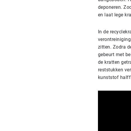
deponeren. Zodr
en laat lege kr
In de recyclek
verontreiniging
zitten. Zodra d
gebeurt met be
de kratten get
reststukken ve
kunststof halff