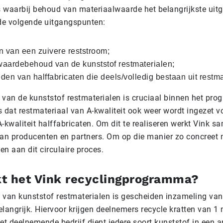
es waarbij behoud van materiaalwaarde het belangrijkste uit
 de volgende uitgangspunten:
n van een zuivere reststroom;
aardebehoud van de kunststof restmaterialen;
den van halffabricaten die deels/volledig bestaan uit restma
an de kunststof restmaterialen is cruciaal binnen het pro
 dat restmateriaal van A-kwaliteit ook weer wordt ingezet v
-kwaliteit halffabricaten. Om dit te realiseren werkt Vink 
van producenten en partners. Om op die manier zo concreet 
ven aan dit circulaire proces.
t het Vink recyclingprogramma?
en van kunststof restmaterialen is gescheiden inzameling van
langrijk. Hiervoor krijgen deelnemers recycle kratten van 1
 deelnemende bedrijf dient iedere soort kunststof in een ap