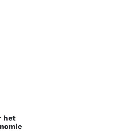
 het
onomie