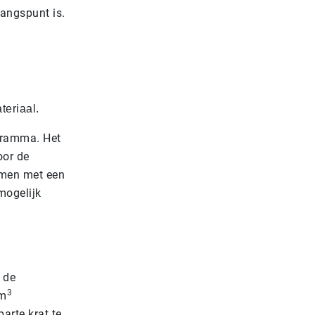
gangspunt is.
teriaal.
gramma. Het
oor de
samen met een
mogelijk
 de
3
 m
arte krat te