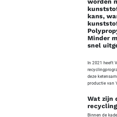
worden n
kunststof
kans, wa
kunststo
Polypropy
Minder m
snel uitg
In 2021 heeft 
recyclingprogr
deze ketensame
productie van ‘
Wat zijn
recyclin
Binnen de kade