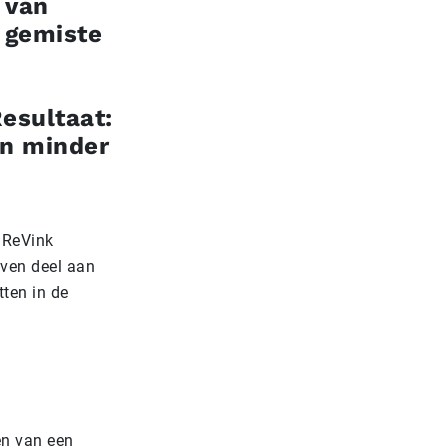
 van
n gemiste
Resultaat:
en minder
 ReVink
jven deel aan
ten in de
en van een