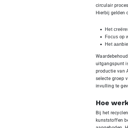
circulair proc
Hierbij gelden
Het creëre
Focus op w
Het aanbie
Waardebehoud v
uitgangspunt is
productie van A
selecte groep 
invulling te ge
Hoe werk
Bij het recycl
kunststoffen be
aangeboden. Het