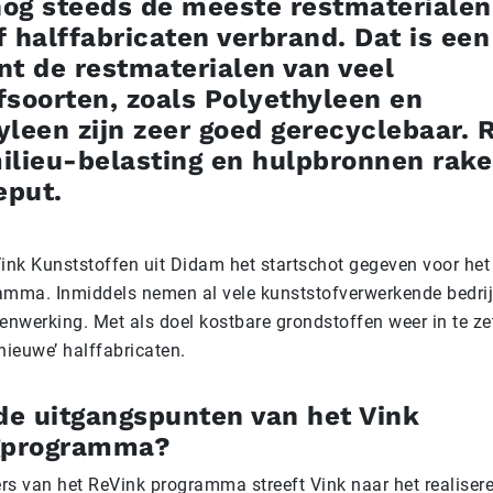
og steeds de meeste restmaterialen
 halffabricaten verbrand. Dat is ee
nt de restmaterialen van veel
fsoorten, zoals Polyethyleen en
leen zijn zeer goed gerecyclebaar. 
ilieu-belasting en hulpbronnen rak
eput.
Vink Kunststoffen uit Didam het startschot gegeven voor het
amma. Inmiddels nemen al vele kunststofverwerkende bedri
nwerking. Met als doel kostbare grondstoffen weer in te zet
nieuwe’ halffabricaten.
 de uitgangspunten van het Vink
gprogramma?
rs van het ReVink programma streeft Vink naar het realiser