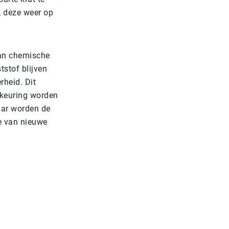
k deze weer op
van chemische
tstof blijven
rheid. Dit
dkeuring worden
aar worden de
ie van nieuwe