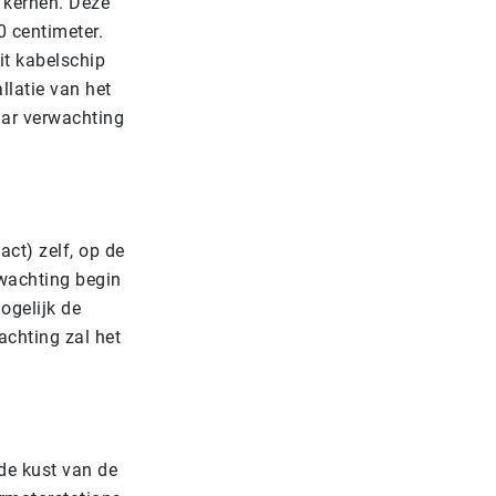
 kernen. Deze
 centimeter.
it kabelschip
llatie van het
aar verwachting
act) zelf, op de
rwachting begin
ogelijk de
achting zal het
 de kust van de