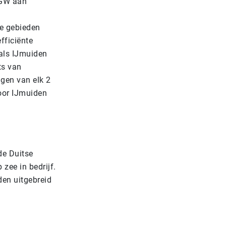
 GW aan
ee gebieden
fficiënte
als IJmuiden
ts van
ngen van elk 2
oor IJmuiden
de Duitse
 zee in bedrijf.
den uitgebreid