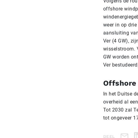
Volgens de rou
offshore windp
windenergiegeb
weer in op dri
aansluiting va
Ver (4 GW), zij
wisselstroom. 
GW worden ontw
Ver bestudeerd,
Offshore
In het Duitse 
overheid al een
Tot 2030 zal T
tot ongeveer 1
DEEL