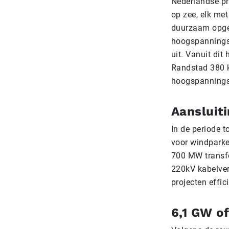
Nederlandse pr
op zee, elk me
duurzaam opgew
hoogspanningss
uit. Vanuit di
Randstad 380 k
hoogspanningsne
Aansluit
In de periode 
voor windparke
700 MW transfo
220kV kabelver
projecten effic
6,1 GW o