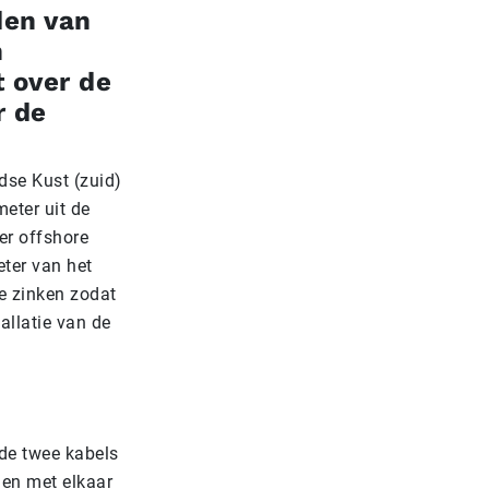
den van
n
 over de
r de
dse Kust (zuid)
eter uit de
er offshore
ter van het
te zinken zodat
llatie van de
 de twee kabels
men met elkaar