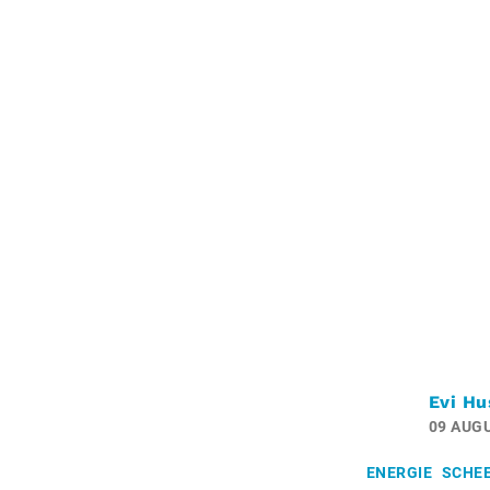
Evi Hu
09 AUG
ENERGIE
SCHE