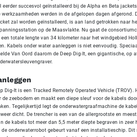
l eerder succesvol geïnstalleerd bij de Alpha en Beta jackets
 werkzaamheden werden in de afgelopen dagen afgerond. D
cket zal worden geïnstalleerd, is aan land getrokken naar h
panningsstation op de Maasvlakte. Nu gaat de consortium
 een totale lengte van 34 kilometer naar het windgebied Ho
en. Kabels onder water aanleggen is niet eenvoudig. Speciaa
kelde Van Oord daarom de Deep Dig-It, een gigantische, op 
derwatersleuvengraver.
anleggen
p Dig-It is een Tracked Remotely Operated Vehicle (TROV). He
 de zeebodem en maakt een diepe sleuf voor de kabels do
ken. Tegelijkertijd legt de onderwatergraafmachine de kabel
eer dicht. De trencher is een van de allergrootste en meest
an de kabels tot meer dan 5,5 meter diepte begraven in zeer
de onderwaterrobot gebeurt vanaf een installatieschip. Dit 