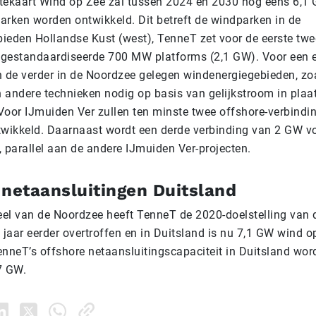
tekaart Wind op Zee zal tussen 2024 en 2030 nog eens 6,1
arken worden ontwikkeld. Dit betreft de windparken in de
ieden Hollandse Kust (west), TenneT zet voor de eerste tw
e gestandaardiseerde 700 MW platforms (2,1 GW). Voor een e
n de verder in de Noordzee gelegen windenergiegebieden, zo
n andere technieken nodig op basis van gelijkstroom in plaa
Voor IJmuiden Ver zullen ten minste twee offshore-verbindi
ikkeld. Daarnaast wordt een derde verbinding van 2 GW v
 parallel aan de andere IJmuiden Ver-projecten.
 netaansluitingen Duitsland
deel van de Noordzee heeft TenneT de 2020-doelstelling van 
 jaar eerder overtroffen en in Duitsland is nu 7,1 GW wind op
enneT’s offshore netaansluitingscapaciteit in Duitsland wor
7 GW.