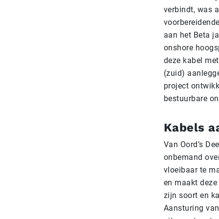
verbindt, was a
voorbereidende
aan het Beta ja
onshore hoogs
deze kabel met
(zuid) aanlegg
project ontwik
bestuurbare on
Kabels a
Van Oord’s Dee
onbemand over
vloeibaar te ma
en maakt deze w
zijn soort en k
Aansturing van 