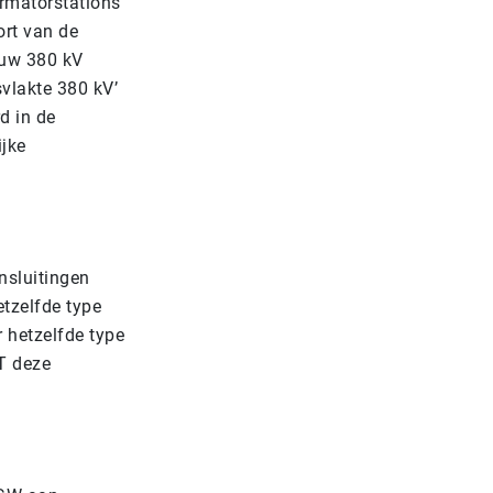
ormatorstations
ort van de
euw 380 kV
vlakte 380 kV’
d in de
ijke
nsluitingen
tzelfde type
 hetzelfde type
T deze