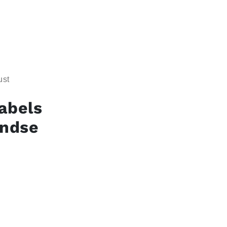
ust
abels
andse