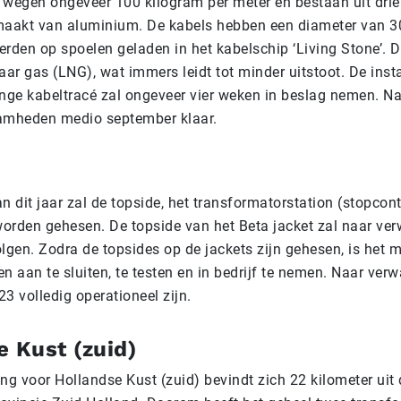
 wegen ongeveer 100 kilogram per meter en bestaan uit drie
maakt van aluminium. De kabels hebben een diameter van 30
rden op spoelen geladen in het kabelschip ‘Living Stone’. D
aar gas (LNG), wat immers leidt tot minder uitstoot. De insta
ange kabeltracé zal ongeveer vier weken in beslag nemen. N
amheden medio september klaar.
n dit jaar zal de topside, het transformatorstation (stopcont
orden gehesen. De topside van het Beta jacket zal naar ve
lgen. Zodra de topsides op de jackets zijn gehesen, is het m
n aan te sluiten, te testen en in bedrijf te nemen. Naar verw
3 volledig operationeel zijn.
e Kust (zuid)
ng voor Hollandse Kust (zuid) bevindt zich 22 kilometer uit