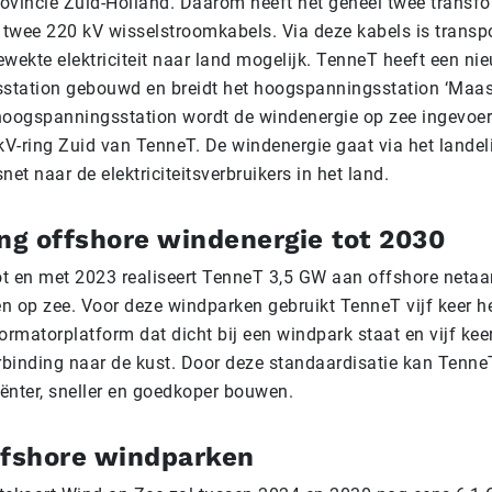
ovincie Zuid-Holland. Daarom heeft het geheel twee transf
t twee 220 kV wisselstroomkabels. Via deze kabels is transp
ekte elektriciteit naar land mogelijk. TenneT heeft een ni
tation gebouwd en breidt het hoogspanningsstation ‘Maas
t hoogspanningsstation wordt de windenergie op zee ingevoer
V-ring Zuid van TenneT. De windenergie gaat via het landel
t naar de elektriciteitsverbruikers in het land.
ing offshore windenergie tot 2030
tot en met 2023 realiseert TenneT 3,5 GW aan offshore netaa
n op zee. Voor deze windparken gebruikt TenneT vijf keer he
rmatorplatform dat dicht bij een windpark staat en vijf keer
binding naar de kust. Door deze standaardisatie kan Tenne
iënter, sneller en goedkoper bouwen.
ffshore windparken