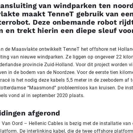
aansluiting van windparken ten noor
lakte maakt TenneT gebruik van ee
errobot. Deze onbemande robot rijdt
en trekt hierin een diepe sleuf voo
n de Maasvlakte ontwikkelt TenneT het offshore net Hollan
iting van nieuwe windparken. Ze liggen op ongeveer 22 kilom
erlandse provincie Zuid-Holland. Voor dit project worden vi
ven in de bodem van de Noordzee. Voor de eerste tien kilome
tracé is het nodig deze kabels 5,5 meter in de zeebodem af 
Rotterdamse “Maasmond” probleemloos kan kruisen. De insta
bels vond al in september 2020 plaats.
idingen afgerond
 Van Oord – Hellenic Cables is bezig met de installatie van
latform. De interlinking kabel, die de twee offshore platfor