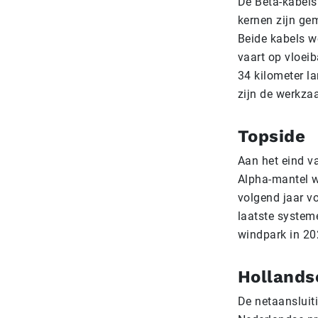
De Beta-kabels
kernen zijn ge
Beide kabels we
vaart op vloeib
34 kilometer l
zijn de werkza
Topside
Aan het eind va
Alpha-mantel w
volgend jaar vo
laatste systeme
windpark in 202
Hollands
De netaansluiti