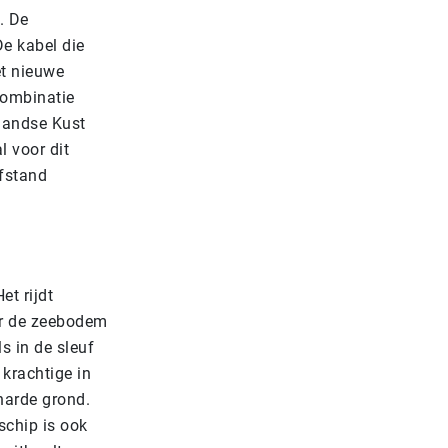
. De
e kabel die
et nieuwe
combinatie
llandse Kust
l voor dit
afstand
t rijdt
or de zeebodem
s in de sleuf
 krachtige in
 harde grond.
schip is ook