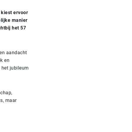
 kiest ervoor
elijke manier
htbij het 57
 en aandacht
ek en
 het jubileum
schap,
ts, maar