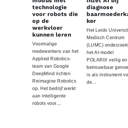
modus met
inzet AI bij
technologie
diagnose
voor robots die
baarmoederk
op de
ker
werkvloer
Het Leids Universit
kunnen leren
Medisch Centrum
Voormalige
(LUMC) onderzoekt
medewerkers van het
het AI-model
Applied Robotics-
POLARIX veilig en
team van Google
betrouwbaar geno
DeepMind richten
is als instrument v
Reimagine Robotics
de…
op. Het bedrijf werkt
aan intelligente
robots voor…