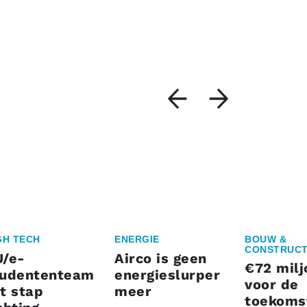
GH TECH
ENERGIE
BOUW &
CONSTRUCT
U/e-
Airco is geen
€72 milj
tudententeam
energieslurper
voor de
t stap
meer
toekoms