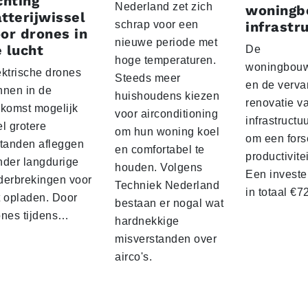
chting
Nederland zet zich
woningb
tterijwissel
schrap voor een
infrastr
or drones in
nieuwe periode met
 lucht
De
hoge temperaturen.
woningbou
ektrische drones
Steeds meer
en de verva
nnen in de
huishoudens kiezen
renovatie v
ekomst mogelijk
voor airconditioning
infrastructu
l grotere
om hun woning koel
om een fors
standen afleggen
en comfortabel te
productivite
nder langdurige
houden. Volgens
Een investe
derbrekingen voor
Techniek Nederland
in totaal €
t opladen. Door
bestaan er nogal wat
ones tijdens…
hardnekkige
misverstanden over
airco's.