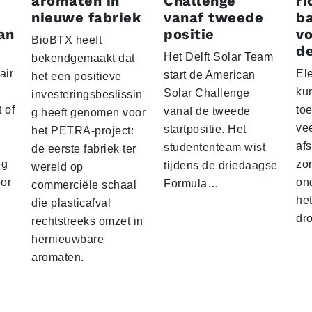
aromaten in
Challenge
ri
nieuwe fabriek
vanaf tweede
ba
an
positie
vo
BioBTX heeft
de
Het Delft Solar Team
bekendgemaakt dat
air
El
start de American
het een positieve
ku
Solar Challenge
investeringsbeslissin
 of
to
vanaf de tweede
g heeft genomen voor
vee
startpositie. Het
het PETRA-project:
af
studententeam wist
de eerste fabriek ter
eg
zo
tijdens de driedaagse
wereld op
oor
on
Formula…
commerciële schaal
he
die plasticafval
dr
rechtstreeks omzet in
hernieuwbare
aromaten.