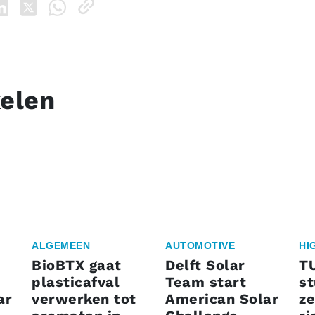
kelen
ALGEMEEN
AUTOMOTIVE
HI
BioBTX gaat
Delft Solar
T
plasticafval
Team start
s
ar
verwerken tot
American Solar
ze