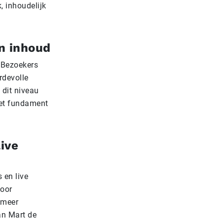
 inhoudelijk
n inhoud
. Bezoekers
rdevolle
dit niveau
et fundament
ive
 en live
voor
 meer
an Mart de