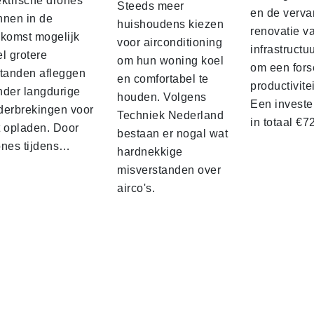
ektrische drones
Steeds meer
en de verva
nnen in de
huishoudens kiezen
renovatie v
ekomst mogelijk
voor airconditioning
infrastructu
l grotere
om hun woning koel
om een fors
standen afleggen
en comfortabel te
productivite
nder langdurige
houden. Volgens
Een investe
derbrekingen voor
Techniek Nederland
in totaal €
t opladen. Door
bestaan er nogal wat
ones tijdens…
hardnekkige
misverstanden over
airco's.