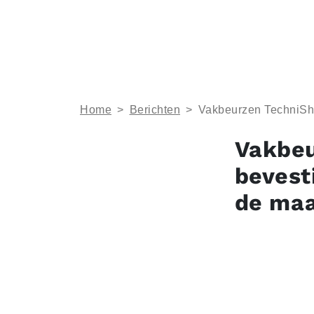
Home
>
Berichten
>
Vakbeurzen TechniShow
Vakbeu
bevest
de maak