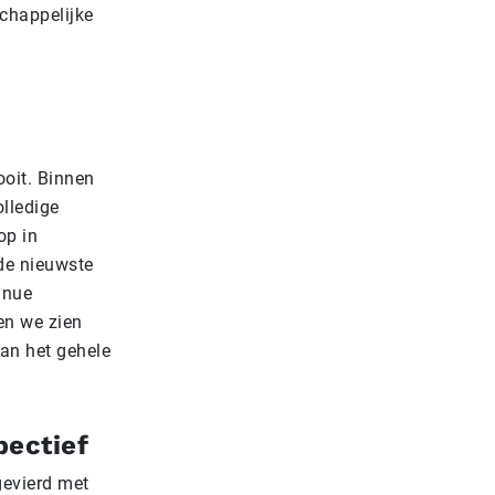
chappelijke
oit. Binnen
olledige
op in
de nieuwste
inue
en we zien
van het gehele
pectief
gevierd met