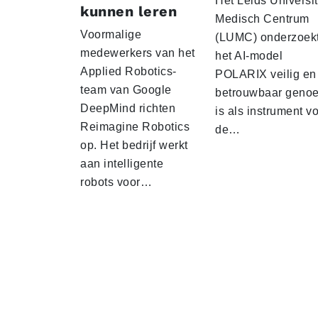
Het Leids Universit
kunnen leren
Medisch Centrum
Voormalige
(LUMC) onderzoekt
medewerkers van het
het AI-model
Applied Robotics-
POLARIX veilig en
team van Google
betrouwbaar geno
DeepMind richten
is als instrument v
Reimagine Robotics
de…
op. Het bedrijf werkt
aan intelligente
robots voor…