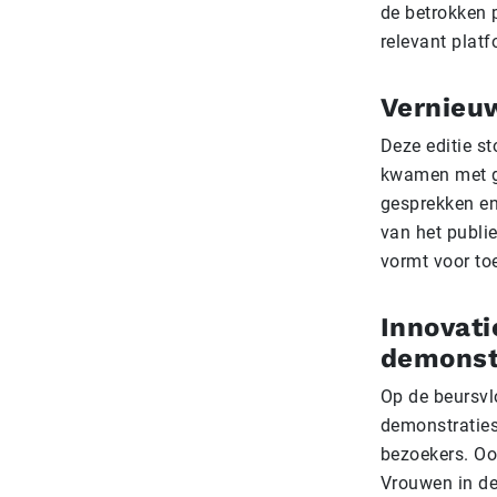
de betrokken 
relevant plat
Vernieuw
Deze editie st
kwamen met ge
gesprekken en
van het publ
vormt voor to
Innovati
demonst
Op de beursvl
demonstraties
bezoekers. Oo
Vrouwen in de