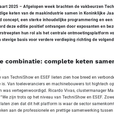
maart 2025 – Afgelopen week brachten de vakbeurzen Tec
dige keten van de maakindustrie samen in Koninklijke Ja
d concept, een sterke inhoudelijke programmering en een
rd deze editie positief ontvangen door exposanten en be
streepten hun rol als het centrale ontmoetingsplatform vo
 stevige basis voor verdere verdieping richting de volgende
ge combinatie: complete keten same
m
 van TechniShow en ESEF lieten zien hoe breed en verbond
 is. Van toeleveranciers en machinebouwers tot hightech op
en was vertegenwoordigd. Ricardo Vivas, clustermanager Ma
: “We zijn trots op het niveau van TechniShow en ESEF. Zow
laten zien dat dit hét platform is waar de sector samenkomt.
nken aan de professionele en prettige samenwerking tusse