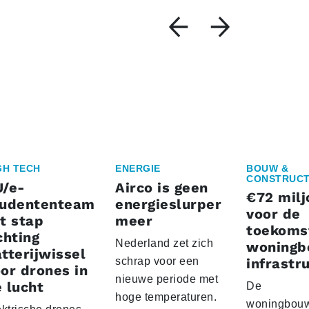
GH TECH
ENERGIE
BOUW &
CONSTRUCT
U/e-
Airco is geen
€72 milj
tudententeam
energieslurper
voor de
t stap
meer
toekoms
chting
Nederland zet zich
woningb
tterijwissel
schrap voor een
infrastr
or drones in
nieuwe periode met
 lucht
De
hoge temperaturen.
woningbou