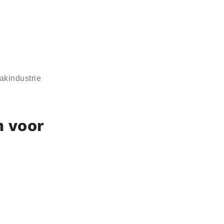
in­du­strie
m voor