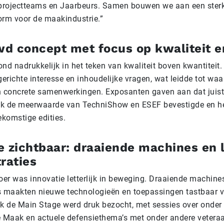
projectteams en Jaarbeurs. Samen bouwen we aan een sterk,
form voor de maakindustrie.”
d concept met focus op kwaliteit e
ond nadrukkelijk in het teken van kwaliteit boven kwantiteit
richte interesse en inhoudelijke vragen, wat leidde tot waa
 concrete samenwerkingen. Exposanten gaven aan dat juist 
iek de meerwaarde van TechniShow en ESEF bevestigde en h
ekomstige edities.
e zichtbaar: draaiende machines en l
raties
oer was innovatie letterlijk in beweging. Draaiende machines
 maakten nieuwe technologieën en toepassingen tastbaar 
k de Main Stage werd druk bezocht, met sessies over onder
 Maak en actuele defensiethema’s met onder andere vetera