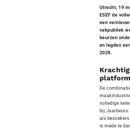
Utrecht, 19 
ESEF de volle
een vernieuw
vakpubliek we
beurzen onder
en legden een
2028.
Krachti
platfor
De combinatie
maakindustrie
volledige ket
bij Jaarbeurs
als bezoekers 
is mede te da