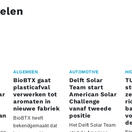
kelen
ALGEMEEN
AUTOMOTIVE
HI
BioBTX gaat
Delft Solar
T
plasticafval
Team start
s
ar
verwerken tot
American Solar
ze
aromaten in
Challenge
ri
nieuwe fabriek
vanaf tweede
ba
an
positie
vo
BioBTX heeft
de
Het Delft Solar Team
bekendgemaakt dat