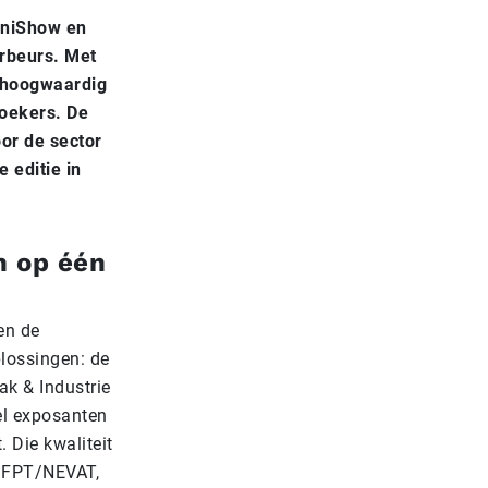
hniShow en
arbeurs. Met
 hoogwaardig
zoekers. De
or de sector
 editie in
n op één
en de
lossingen: de
ak & Industrie
el exposanten
 Die kwaliteit
n FPT/NEVAT,