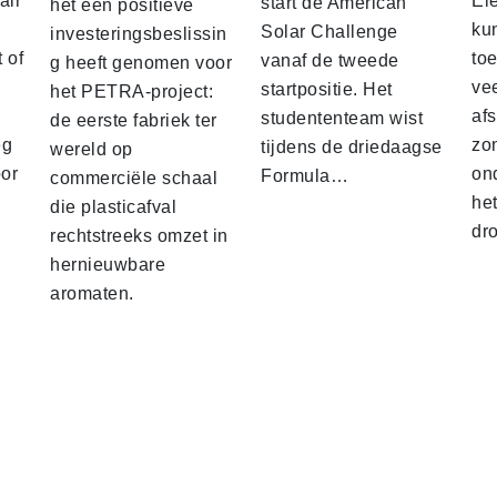
air
El
start de American
het een positieve
ku
Solar Challenge
investeringsbeslissin
 of
to
vanaf de tweede
g heeft genomen voor
vee
startpositie. Het
het PETRA-project:
af
studententeam wist
de eerste fabriek ter
eg
zo
tijdens de driedaagse
wereld op
oor
on
Formula…
commerciële schaal
he
die plasticafval
dr
rechtstreeks omzet in
hernieuwbare
aromaten.