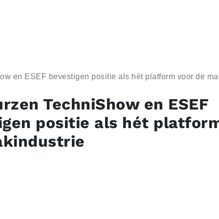
 en ESEF bevestigen positie als hét platform voor de maak­
rzen TechniShow en ESEF
igen positie als hét platfor
­in­du­strie