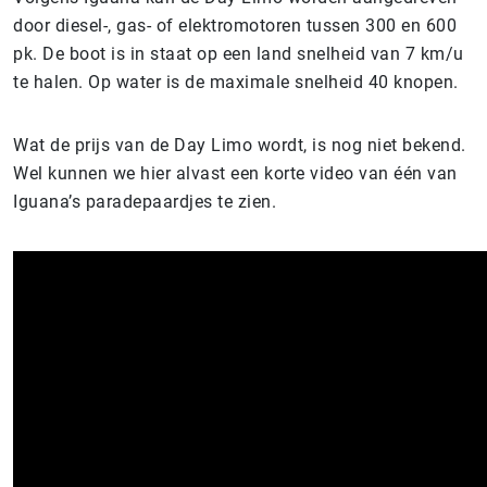
door diesel-, gas- of elektromotoren tussen 300 en 600
pk. De boot is in staat op een land snelheid van 7 km/u
te halen. Op water is de maximale snelheid 40 knopen.
Wat de prijs van de Day Limo wordt, is nog niet bekend.
Wel kunnen we hier alvast een korte video van één van
Iguana’s paradepaardjes te zien.