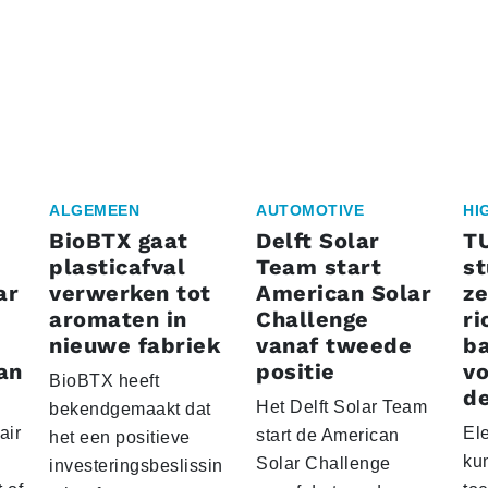
ALGEMEEN
AUTOMOTIVE
HI
BioBTX gaat
Delft Solar
T
plasticafval
Team start
s
ar
verwerken tot
American Solar
ze
aromaten in
Challenge
ri
nieuwe fabriek
vanaf tweede
ba
an
positie
vo
BioBTX heeft
de
Het Delft Solar Team
bekendgemaakt dat
air
El
start de American
het een positieve
ku
Solar Challenge
investeringsbeslissin