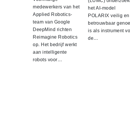
(LUMC) onderzoekt
medewerkers van het
het AI-model
Applied Robotics-
POLARIX veilig en
team van Google
betrouwbaar geno
DeepMind richten
is als instrument v
Reimagine Robotics
de…
op. Het bedrijf werkt
aan intelligente
robots voor…