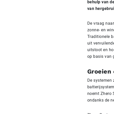
behulp van de
van hergebrui
De vraag naar
zonne- en win
Traditionele b
uit vervuilen
uitstoot en h
op basis van g
Groeien 
De systemen z
batterijsyste
noemt Zhero S
ondanks de ne