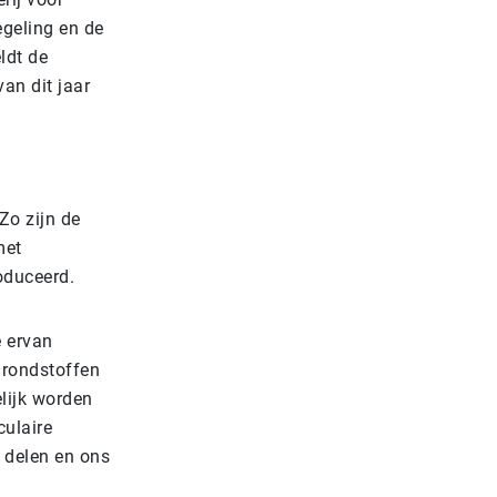
egeling en de
ldt de
van dit jaar
Zo zijn de
met
oduceerd.
e ervan
grondstoffen
lijk worden
culaire
s delen en ons