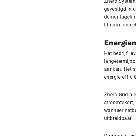
Zhero Systems,
gevestigd in 
demontagelijn
lithium-ion c
Energie
Het bedrijf le
langetermijno
aankan. Het 
energie effici
Zhero Grid bie
stroomtekort,
wanneer netbe
uitbreidbaar.
Daarnaast wer