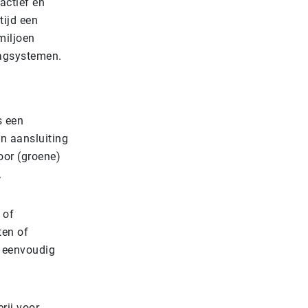
actief en
tijd een
miljoen
lagsystemen.
s een
n aansluiting
or (groene)
.
 of
ten of
n eenvoudig
rij voor