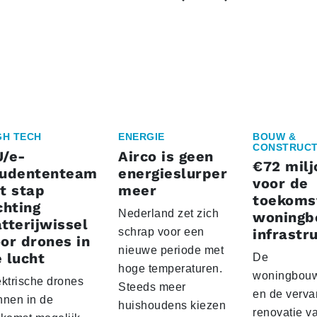
GH TECH
ENERGIE
BOUW &
CONSTRUCT
U/e-
Airco is geen
€72 milj
tudententeam
energieslurper
voor de
t stap
meer
toekoms
chting
Nederland zet zich
woningb
tterijwissel
schrap voor een
infrastr
or drones in
nieuwe periode met
 lucht
De
hoge temperaturen.
woningbou
ektrische drones
Steeds meer
en de verva
nnen in de
huishoudens kiezen
renovatie v