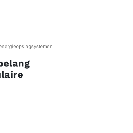
e energieopslagsystemen
belang
laire