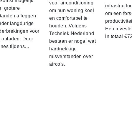
ekomst mogelijk
voor airconditioning
infrastructu
l grotere
om hun woning koel
om een fors
standen afleggen
en comfortabel te
productivite
nder langdurige
houden. Volgens
Een investe
derbrekingen voor
Techniek Nederland
in totaal €
t opladen. Door
bestaan er nogal wat
ones tijdens…
hardnekkige
misverstanden over
airco's.