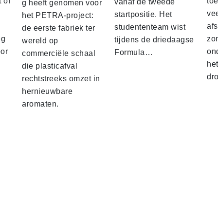
 of
to
vanaf de tweede
g heeft genomen voor
vee
startpositie. Het
het PETRA-project:
af
studententeam wist
de eerste fabriek ter
eg
zo
tijdens de driedaagse
wereld op
oor
on
Formula…
commerciële schaal
he
die plasticafval
dr
rechtstreeks omzet in
hernieuwbare
aromaten.