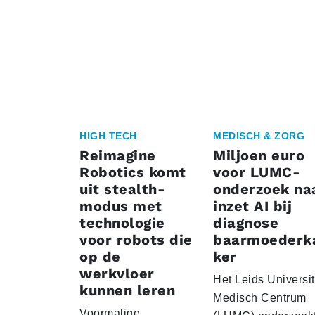
HIGH TECH
MEDISCH & ZORG
Reimagine
Miljoen euro
Robotics komt
voor LUMC-
uit stealth-
onderzoek na
modus met
inzet AI bij
technologie
diagnose
voor robots die
baarmoederk
op de
ker
werkvloer
Het Leids Universit
kunnen leren
Medisch Centrum
Voormalige