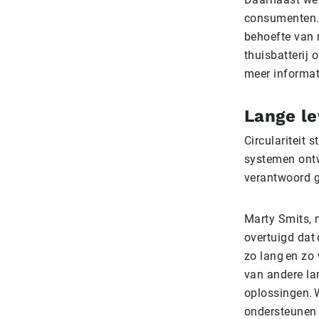
consumenten. 
behoefte van 
thuisbatterij 
meer informat
Lange le
Circulariteit 
systemen ontw
verantwoord g
Marty Smits, 
overtuigd dat
zo lang en zo
van andere lan
oplossingen. W
ondersteunen o