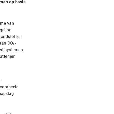
emen op basis
name van
geling.
grondstoffen
 aan CO₂-
erijsystemen
atterijen.
e
 voorbeeld
eopslag