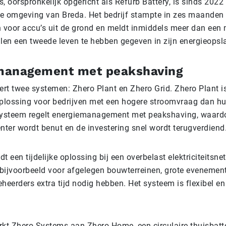
 oorspronkelijk opgericht als Refurb Battery, is sinds 2022 
de omgeving van Breda. Het bedrijf stampte in zes maanden 
 voor accu’s uit de grond en meldt inmiddels meer dan een 
ellen een tweede leven te hebben gegeven in zijn energieops
management met peakshaving
vert twee systemen: Zhero Plant en Zhero Grid. Zhero Plant i
plossing voor bedrijven met een hogere stroomvraag dan hu
systeem regelt energiemanagement met peakshaving, waardo
ënter wordt benut en de investering snel wordt terugverdiend
dt een tijdelijke oplossing bij een overbelast elektriciteitsnet
 bijvoorbeeld voor afgelegen bouwterreinen, grote evenemen
heerders extra tijd nodig hebben. Het systeem is flexibel e
kt Zhero Systems aan Zhero Home, een circulaire thuisbatte