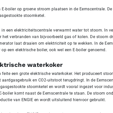
 E-boiler op groene stroom plaatsen in de Eemscentrale. De 
asgestookte stoomketel.
in een elektriciteitscentrale verwarmt water tot stoom. In ve
r het verbranden van bijvoorbeeld gas of kolen. De stoom dri
nerator laat draaien om elektriciteit op te wekken. In de Ee
op een elektrische boiler, ook wel een E-boiler genoemd.
ektrische waterkoker
in feite een grote elektrische waterkoker. Het produceert st
t aardgasgebruik en CO2-uitstoot terugdringt. In de Eemscen
 gasgestookte stoomketel en wordt vooral ingezet voor indus
E-boiler komt naast de Eemscentrale te staan. De stoom ond
roductie van ENGIE en wordt uitsluitend hiervoor gebruikt.