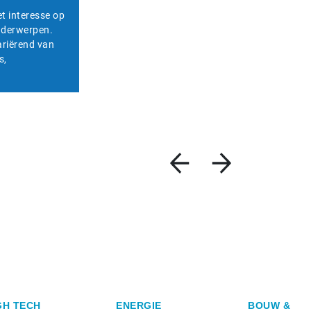
et interesse op
onderwerpen.
ariërend van
s,
GH TECH
ENERGIE
BOUW &