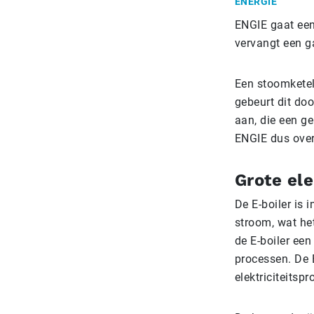
ENERGIE
ENGIE gaat een
vervangt een g
Een stoomketel 
gebeurt dit doo
aan, die een ge
ENGIE dus over 
Grote el
De E-boiler is 
stroom, wat he
de E-boiler een
processen. De 
elektriciteitsp