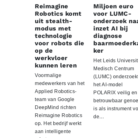
Reimagine
Miljoen euro
Robotics komt
voor LUMC-
uit stealth-
onderzoek na
modus met
inzet AI bij
technologie
diagnose
voor robots die
baarmoederk
op de
ker
werkvloer
Het Leids Universit
kunnen leren
Medisch Centrum
Voormalige
(LUMC) onderzoekt
medewerkers van het
het AI-model
Applied Robotics-
POLARIX veilig en
team van Google
betrouwbaar geno
DeepMind richten
is als instrument v
Reimagine Robotics
de…
op. Het bedrijf werkt
aan intelligente