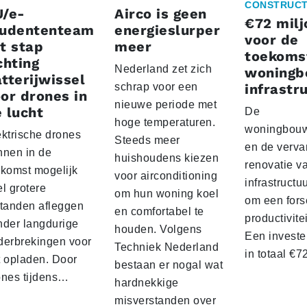
CONSTRUCT
U/e-
Airco is geen
€72 milj
tudententeam
energieslurper
voor de
t stap
meer
toekoms
chting
Nederland zet zich
woningb
tterijwissel
schrap voor een
infrastr
or drones in
nieuwe periode met
 lucht
De
hoge temperaturen.
woningbou
ektrische drones
Steeds meer
en de verva
nnen in de
huishoudens kiezen
renovatie v
ekomst mogelijk
voor airconditioning
infrastructu
l grotere
om hun woning koel
om een fors
standen afleggen
en comfortabel te
productivite
nder langdurige
houden. Volgens
Een investe
derbrekingen voor
Techniek Nederland
in totaal €
t opladen. Door
bestaan er nogal wat
ones tijdens…
hardnekkige
misverstanden over