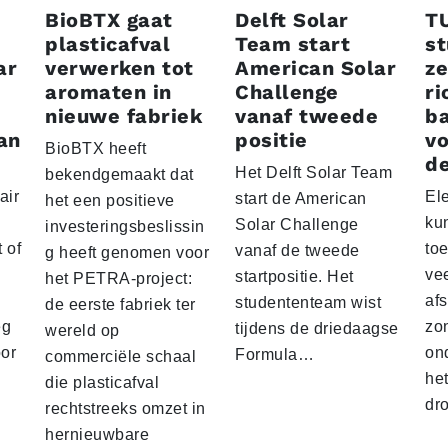
BioBTX gaat
Delft Solar
T
plasticafval
Team start
s
ar
verwerken tot
American Solar
ze
aromaten in
Challenge
ri
nieuwe fabriek
vanaf tweede
ba
an
positie
vo
BioBTX heeft
de
Het Delft Solar Team
bekendgemaakt dat
air
El
start de American
het een positieve
ku
Solar Challenge
investeringsbeslissin
 of
to
vanaf de tweede
g heeft genomen voor
vee
startpositie. Het
het PETRA-project:
af
studententeam wist
de eerste fabriek ter
eg
zo
tijdens de driedaagse
wereld op
oor
on
Formula…
commerciële schaal
he
die plasticafval
dr
rechtstreeks omzet in
hernieuwbare