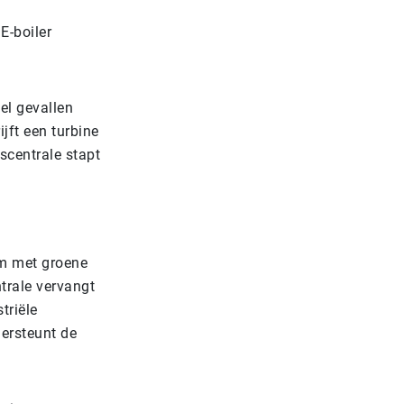
E-boiler
el gevallen
jft een turbine
mscentrale stapt
oom met groene
trale vervangt
triële
ersteunt de