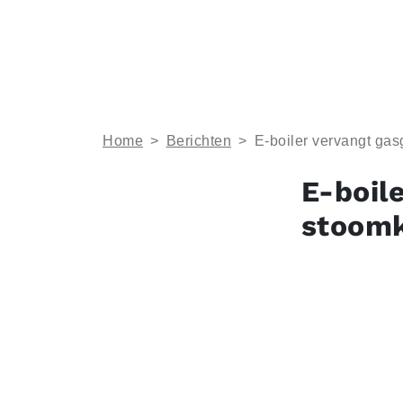
Home
>
Berichten
>
E-boiler vervangt gas
E-boil
stoomk