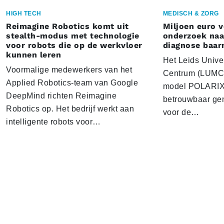
HIGH TECH
MEDISCH & ZORG
Reimagine Robotics komt uit
Miljoen euro 
stealth-modus met technologie
onderzoek naar
voor robots die op de werkvloer
diagnose baa
kunnen leren
Het Leids Unive
Voormalige medewerkers van het
Centrum (LUMC) 
Applied Robotics-team van Google
model POLARIX 
DeepMind richten Reimagine
betrouwbaar gen
Robotics op. Het bedrijf werkt aan
voor de…
intelligente robots voor…