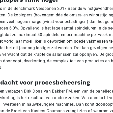
 is in de Benchmark Verspanen 2017 naar de winstgevendhei
ken. De koplopers (bovengemiddelde omzet- en winststijging
en veel hogere marge (winst voor belastingen) dan het gem
egen 6,0%. Opvallend is het lage aantal spindeluren in de s
egt dat ze maximaal 40 spindeluren per machine per week m
et vorig jaar moeilijker is geworden om goede vakmensen te
at het dit jaar nog lastiger zal worden. Dat kan gevolgen h
 verwacht dat de krapte de salarissen zal opdrijven. De gro
n doorlooptijdverkorting, de complexiteit van producten en 
d.
dacht voor procesbeheersing
en verbazen Dirk Dona van Bakker FM, een van de panelled
erkorting is het resultaat van andere zaken. Van aandacht vo
n investeren in nauwkeurigere machines. Dan komt doorloopt
van de Broek van Kusters Goumans vraagt zich af waarom zo