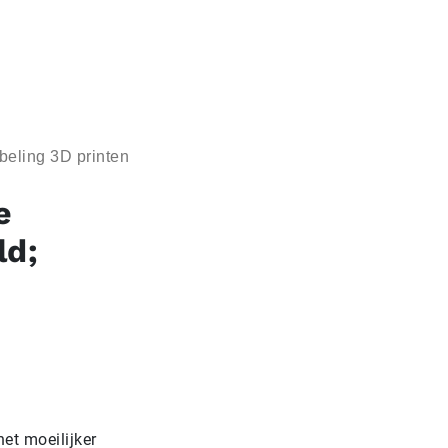
eling 3D printen
e
ld;
et moeilijker