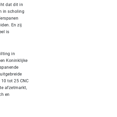
t dat dit in
n in scholing
Verspanen
den. En zij
el is
lting in
n Koninklijke
rspanende
 uitgebreide
r 10 tot 25 CNC
te afzetmarkt,
ch en