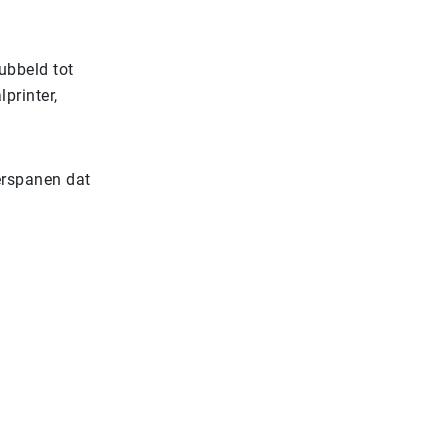
dubbeld tot
printer,
erspanen dat