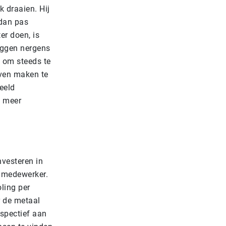
k draaien. Hij
 dan pas
er doen, is
zeggen nergens
n om steeds te
jven maken te
eeld
o meer
nvesteren in
r medewerker.
ling per
r de metaal
spectief aan