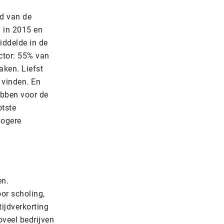
d van de
 in 2015 en
iddelde in de
ector: 55% van
aken. Liefst
 vinden. En
ebben voor de
otste
hogere
en.
or scholing,
ijdverkorting
veel bedrijven