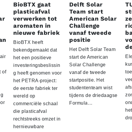
BioBTX gaat
Delft Solar
T
plasticafval
Team start
s
ar
verwerken tot
American Solar
ze
aromaten in
Challenge
ri
nieuwe fabriek
vanaf tweede
ba
an
positie
vo
BioBTX heeft
de
Het Delft Solar Team
bekendgemaakt dat
air
El
start de American
het een positieve
ku
Solar Challenge
investeringsbeslissin
 of
to
vanaf de tweede
g heeft genomen voor
vee
startpositie. Het
het PETRA-project:
af
studententeam wist
de eerste fabriek ter
eg
zo
tijdens de driedaagse
wereld op
oor
on
Formula…
commerciële schaal
he
die plasticafval
dr
rechtstreeks omzet in
hernieuwbare