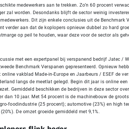
schikte medewerkers aan te trekken. Zo’n 60 procent verwach
er zal worden. Desondanks blijft de sector weinig investere
 medewerkers. Dit zijn enkele conclusies uit de Benchmark 
nt verder aan dat de koplopers opnieuw dubbel zo hard groei
tmarge op peil te houden, waar deze voor de sector als gehe
cussie met een expertpanel bij verspanend bedrijf Jatec / Wi
 tweede Benchmark Verspanen gepresenteerd. Opnieuw hebbe
t online vakblad Made-in-Europe en Jaarbeurs / ESEF de ve
derland langs de meetlat gelegd. Begin dit jaar is online een
gezet. Gemiddeld beschikken de bedrijven in deze sector ove
r dan 10 jaar. Met 54 procent is de machinebouw de groots
gro-foodindustrie (25 procent); automotive (23%) en high te
(20%). De omzet groeide gemiddeld met 9,1%.
plopers flink hoger