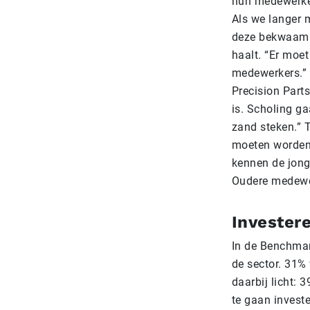
hun medewerker
Als we langer 
deze bekwaam b
haalt. “Er moe
medewerkers.” 
Precision Parts
is. Scholing ga
zand steken.” 
moeten worden 
kennen de jonge
Oudere medewer
Invester
In de Benchmar
de sector. 31% 
daarbij licht:
te gaan invest