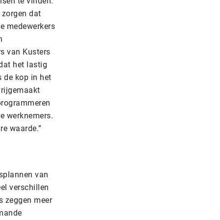
sen te vinden.
 zorgen dat
 de medewerkers
n
rs van Kusters
at het lastig
s de kop in het
vrijgemaakt
 programmeren
ere werknemers.
re waarde.”
gsplannen van
el verschillen
rs zeggen meer
emande