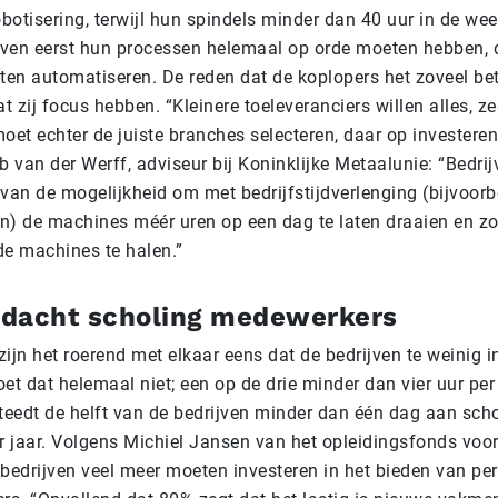
obotisering, terwijl hun spindels minder dan 40 uur in de wee
ijven eerst hun processen helemaal op orde moeten hebben,
en automatiseren. De reden dat de koplopers het zoveel bet
 zij focus hebben. “Kleinere toeleveranciers willen alles, 
oet echter de juiste branches selecteren, daar op investere
b van der Werff, adviseur bij Koninklijke Metaalunie: “Bedri
 van de mogelijkheid om met bedrijfstijdverlenging (bijvoorb
n) de machines méér uren op een dag te laten draaien en z
de machines te halen.”
dacht scholing medewerkers
ijn het roerend met elkaar eens dat de bedrijven te weinig i
et dat helemaal niet; een op de drie minder dan vier uur pe
eedt de helft van de bedrijven minder dan één dag aan scho
 jaar. Volgens Michiel Jansen van het opleidingsfonds voo
edrijven veel meer moeten investeren in het bieden van per