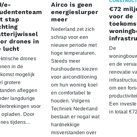
CONSTRUCT
U/e-
Airco is geen
€72 milj
tudententeam
energieslurper
voor de
t stap
meer
toekoms
chting
Nederland zet zich
woningb
tterijwissel
schrap voor een
infrastr
or drones in
nieuwe periode met
 lucht
De
hoge temperaturen.
woningbou
ektrische drones
Steeds meer
en de verva
nnen in de
huishoudens kiezen
renovatie v
ekomst mogelijk
voor airconditioning
infrastructu
l grotere
om hun woning koel
om een fors
standen afleggen
en comfortabel te
productivite
nder langdurige
houden. Volgens
Een investe
derbrekingen voor
Techniek Nederland
in totaal €
t opladen. Door
bestaan er nogal wat
ones tijdens…
hardnekkige
misverstanden over