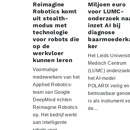
Reimagine
Miljoen euro
Robotics komt
voor LUMC-
uit stealth-
onderzoek na
modus met
inzet AI bij
technologie
diagnose
voor robots die
baarmoederk
op de
ker
werkvloer
Het Leids Universit
kunnen leren
Medisch Centrum
Voormalige
(LUMC) onderzoekt
medewerkers van het
het AI-model
Applied Robotics-
POLARIX veilig en
team van Google
betrouwbaar geno
DeepMind richten
is als instrument v
Reimagine Robotics
de…
op. Het bedrijf werkt
aan intelligente
robots voor…