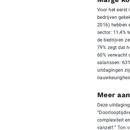
Voor het eerst
bedrijven geke
2016) hebben e
sector: 11,4% t
de bedrijven z
79% zegt dat h
60% verwacht d
salarissen: 63%
uitdagingen zij
nauwkeurighei
Meer aan
Deze uitdaging
“Doorlooptijdv
complexiteit e
vanzelf.” Ton 