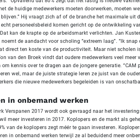
s. “Opvallend dat 80% zegt dat het lastig is nieuwe vakmen
met de huidige medewerkers moeten doorwerken, moeten we
lijven.” Hij vraagt zich af of de branche het maximale uit
t echt personeelsbeleid komen gericht op de ontwikkeling va
Dat kan de krapte op de arbeidsmarkt verlichten. Jan Kuste
 noemt de aandacht voor scholing “extreem laag”. “Ik snap d
at direct ten koste van de productiviteit. Maar niet scholen i
Ton van den Broek vindt dat oudere medewerkers veel meer 
om kennis over te dragen aan de jongere generatie. “CAM
ren wel, maar de juiste strategie leren ze juist van de oud
kers die nieuwe medewerkers begeleiden is van onschatba
en in onbemand werken
k Verspanen 2017 wordt ook gevraagd naar het investerin
wil meer investeren in 2017. Koplopers en de markt als gehe
 39% van de koplopers zegt méér te gaan investeren. Koplope
eren in onbemand werken terwijl ze al beduidend meer onb