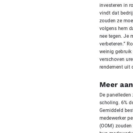
investeren in r
vindt dat bedr
zouden ze moet
volgens hem dat
nee tegen. Je m
verbeteren.” Ro
weinig gebruik
verschoven ure
rendement uit 
Meer aan
De panelleden z
scholing. 6% do
Gemiddeld best
medewerker per
(OOM) zouden b