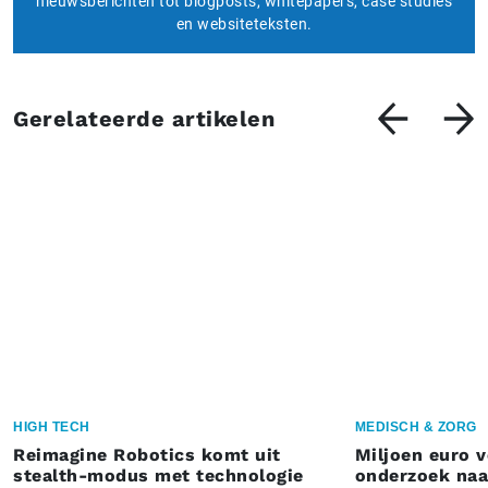
nieuwsberichten tot blogposts, whitepapers, case studies
en websiteteksten.
Gerelateerde artikelen
HIGH TECH
MEDISCH & ZORG
Reimagine Robotics komt uit
Miljoen euro 
stealth-modus met technologie
onderzoek naar