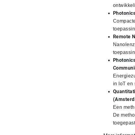
ontwikke
Photonics
Compacte 
toepassin
Remote N
Nanolenze
toepassin
Photonics
Communic
Energiezu
in IoT en 
Quantitat
(Amster
Een metho
De metho
toegepast