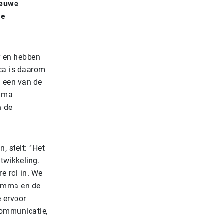
ieuwe
he
er en hebben
ica is daarom
s een van de
amma
n de
, stelt: “Het
twikkeling.
e rol in. We
gramma en de
 ervoor
communicatie,