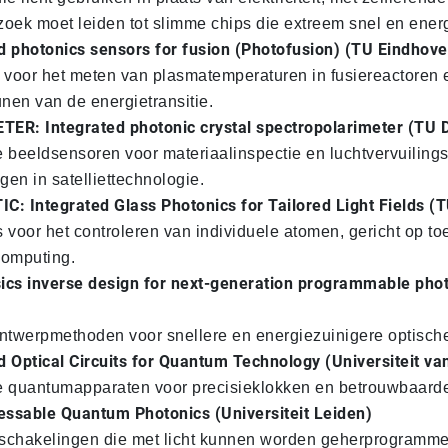
zoek moet leiden tot slimme chips die extreem snel en energ
d photonics sensors for fusion (Photofusion) (TU Eindhove
voor het meten van plasmatemperaturen in fusiereactoren 
nen van de energietransitie.
ER: Integrated photonic crystal spectropolarimeter (TU D
beeldsensoren voor materiaalinspectie en luchtvervuiling
gen in satelliettechnologie.
C: Integrated Glass Photonics for Tailored Light Fields (
s voor het controleren van individuele atomen, gericht op t
omputing.
ics inverse design for next-generation programmable pho
twerpmethoden voor snellere en energiezuinigere optische
d Optical Circuits for Quantum Technology (Universiteit 
quantumapparaten voor precisieklokken en betrouwbaarder
ssable Quantum Photonics (Universiteit Leiden)
schakelingen die met licht kunnen worden geherprogramme