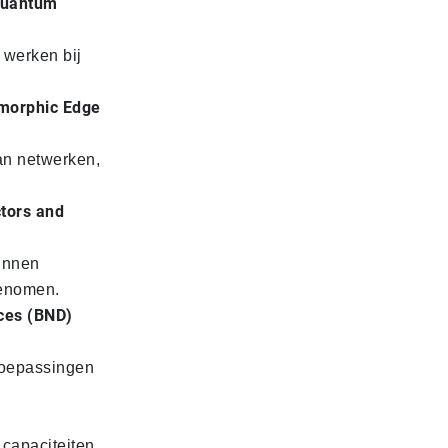
quantum
 werken bij
omorphic Edge
an netwerken,
ctors and
kunnen
genomen.
ces (BND)
toepassingen
 capaciteiten.