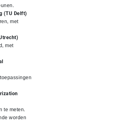
eunen.
g (TU Delft)
ren, met
Utrecht)
d, met
al
 toepassingen
rization
n te meten.
unde worden