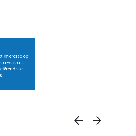
et interesse op
onderwerpen.
ariërend van
s,