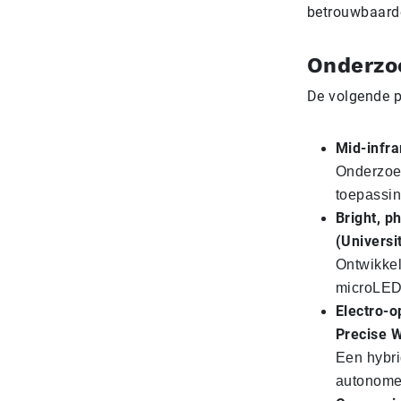
betrouwbaarde
Onderzo
De volgende pr
Mid-infra
Onderzoek
toepassin
Bright, p
(Universi
Ontwikkel
microLED’
Electro-o
Precise W
Een hybri
autonome