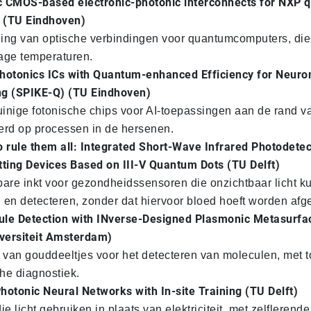
c CMOS-based electronic-photonic interconnects for NXP 
 (TU Eindhoven)
ing van optische verbindingen voor quantumcomputers, die
age temperaturen.
Photonics ICs with Quantum-enhanced Efficiency for Neur
ng (SPIKE-Q) (TU Eindhoven)
inige fotonische chips voor AI-toepassingen aan de rand v
erd op processen in de hersenen.
o rule them all: Integrated Short-Wave Infrared Photodete
tting Devices Based on III-V Quantum Dots (TU Delft)
bare inkt voor gezondheidssensoren die onzichtbaar licht 
 en detecteren, zonder dat hiervoor bloed hoeft worden af
ule Detection with INverse-Designed Plasmonic Metasurfa
iversiteit Amsterdam)
van gouddeeltjes voor het detecteren van moleculen, met 
he diagnostiek.
hotonic Neural Networks with In-site Training (TU Delft)
ie licht gebruiken in plaats van elektriciteit, met zelflerende