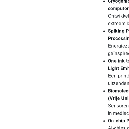
Cryogeni
computer
Ontwikkel
extreem l
Spiking 
Processi
Energiezu
geïnspire
One ink t
Light Emi
Een print
uitzenden
Biomolec
(Vrije Un
Sensoren 
in medisc
On-chip P
AI-chips d