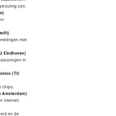
iezuinig zijn.
n)
en
elft)
smetingen met
TU Eindhoven)
oepassingen in
tonics (TU
 chips.
van Amsterdam)
 internet.
erd en de