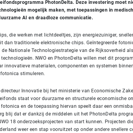
oeifondsprogramma PhotonDelta. Deze investering moet n
echnologieën mogelijk maken, met toepassingen in medisc
 duurzame AI en draadloze communicatie.
ps, die werken met lichtdeeltjes, zijn energiezuiniger, snell
t dan traditionele elektronische chips. Geïntegreerde foton
de Nationale Technologiestrategie van de Rijksoverheid al
ire technologieën. NWO en PhotonDelta willen met dit progr
r innovatieve materialen, componenten en systemen binne
 fotonica stimuleren.
directeur Innovatie bij het ministerie van Economische Zaken
eifonds staat voor duurzame en structurele economische on
 fotonica en de toepassing hiervan speelt daar een onmisbar
erg blij dat er dankzij de middelen uit het PhotonDelta pro
NWO 18 onderzoeksprojecten van start kunnen. Projecten die
derland weer een stap vooruitzet op onder andere snellere 