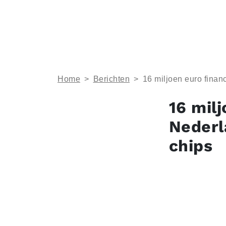
Home
>
Berichten
>
16 miljoen euro finan
16 milj
Nederl
chips