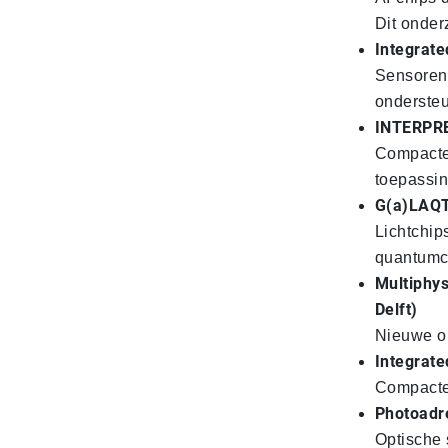
Dit onder
Integrate
Sensoren 
ondersteu
INTERPRET
Compacte 
toepassin
G(a)LAQTI
Lichtchip
quantumc
Multiphys
Delft)
Nieuwe on
Integrate
Compacte 
Photoadre
Optische 