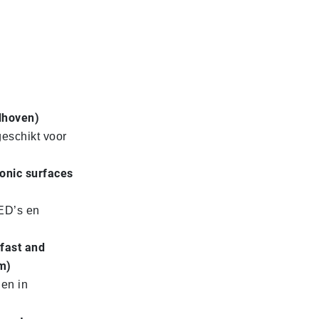
dhoven)
eschikt voor
tonic surfaces
LED’s en
afast and
m)
gen in