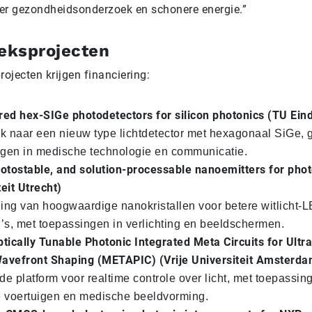
r gezondheidsonderzoek en schonere energie.”
eksprojecten
ojecten krijgen financiering:
red hex-SIGe photodetectors for silicon photonics (TU Ein
 naar een nieuw type lichtdetector met hexagonaal SiGe, g
gen in medische technologie en communicatie.
hotostable, and solution-processable nanoemitters for pho
teit Utrecht)
ing van hoogwaardige nanokristallen voor betere witlicht-
s, met toepassingen in verlichting en beeldschermen.
ptically Tunable Photonic Integrated Meta Circuits for Ultr
avefront Shaping (METAPIC) (Vrije Universiteit Amsterda
de platform voor realtime controle over licht, met toepassin
 voertuigen en medische beeldvorming.