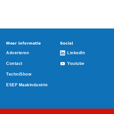
Meer informatie
Social
Adverteren
LinkedIn
Contact
Youtube
TechniShow
ESEF Maakindustrie