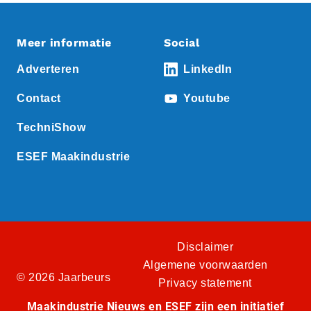
Meer informatie
Social
Adverteren
LinkedIn
Contact
Youtube
TechniShow
ESEF Maakindustrie
Disclaimer
Algemene voorwaarden
© 2026 Jaarbeurs
Privacy statement
Maakindustrie Nieuws en ESEF zijn een initiatief