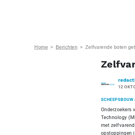
Home
>
Berichten
>
Zelfvarende boten ge
Zelfva
redact
12 OKT
SCHEEPSBOUW 
Onderzoekers v
Technology (MI
met zelfvarend
opstoppingen i