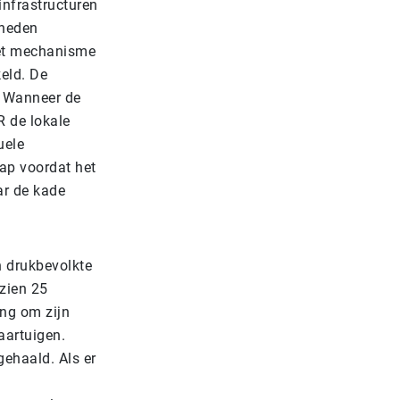
infrastructuren
nheden
het mechanisme
eld. De
. Wanneer de
R de lokale
uele
tap voordat het
ar de kade
 drukbevolkte
zien 25
ing om zijn
aartuigen.
gehaald. Als er