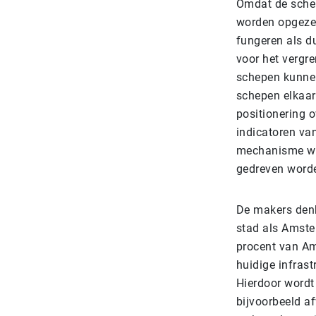
Omdat de schep
worden opgeze
fungeren als d
voor het vergr
schepen kunnen
schepen elkaar
positionering o
indicatoren va
mechanisme wor
gedreven word
De makers den
stad als Amste
procent van Am
huidige infras
Hierdoor wordt
bijvoorbeeld a