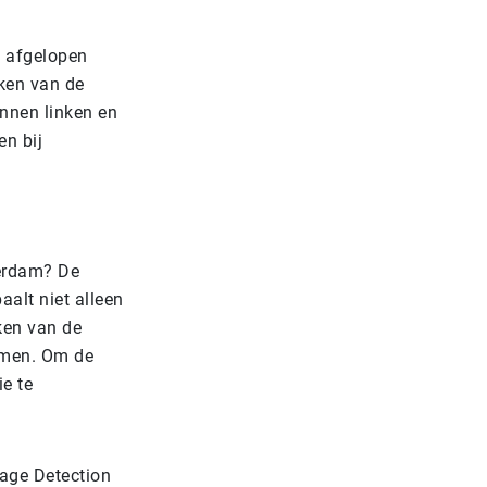
t afgelopen
ken van de
nnen linken en
n bij
terdam? De
aalt niet alleen
ken van de
omen. Om de
e te
mage Detection