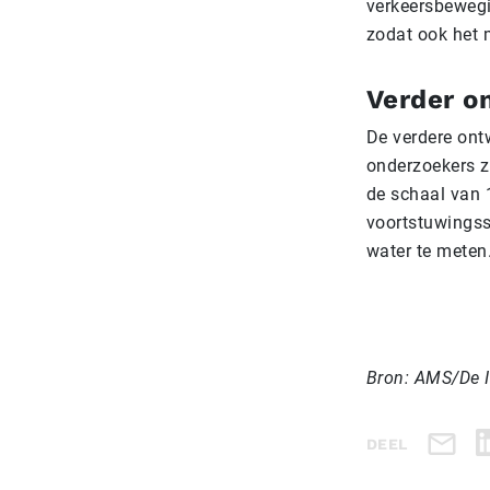
verkeersbewegi
zodat ook het m
Verder o
De verdere ont
onderzoekers z
de schaal van 
voortstuwingss
water te meten
Bron: AMS/De I
DEEL