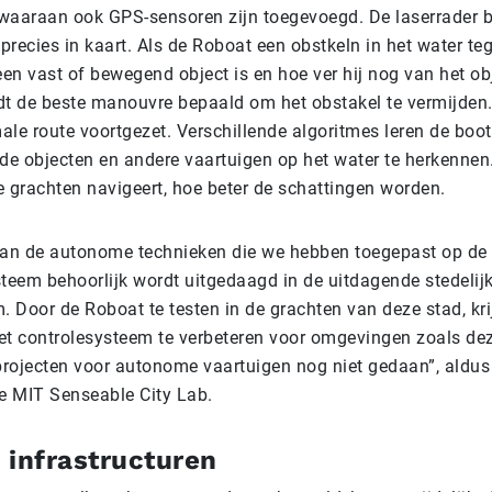
waaraan ook GPS-sensoren zijn toegevoegd. De laserrader b
precies in kaart. Als de Roboat een obstkeln in het water t
een vast of bewegend object is en hoe ver hij nog van het ob
dt de beste manouvre bepaald om het obstakel te vermijden
ale route voortgezet. Verschillende algoritmes leren de boo
nde objecten en andere vaartuigen op het water te herkennen
e grachten navigeert, hoe beter de schattingen worden.
aan de autonome technieken die we hebben toegepast op de 
steem behoorlijk wordt uitgedaagd in de uitdagende stedeli
 Door de Roboat te testen in de grachten van deze stad, kr
et controlesysteem te verbeteren voor omgevingen zoals deze
projecten voor autonome vaartuigen nog niet gedaan”, aldus 
de MIT Senseable City Lab.
e infrastructuren