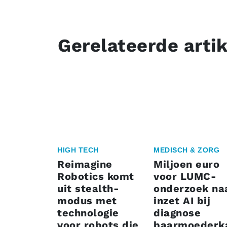
Gerelateerde arti
HIGH TECH
MEDISCH & ZORG
Reimagine
Miljoen euro
Robotics komt
voor LUMC-
uit stealth-
onderzoek na
modus met
inzet AI bij
technologie
diagnose
voor robots die
baarmoederk