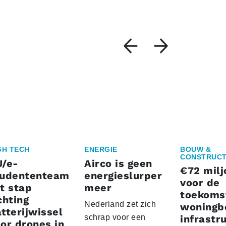
GH TECH
ENERGIE
BOUW &
CONSTRUCT
U/e-
Airco is geen
€72 milj
tudententeam
energieslurper
voor de
t stap
meer
toekoms
chting
Nederland zet zich
woningb
tterijwissel
schrap voor een
infrastr
or drones in