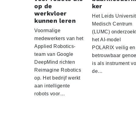
op de
ker
werkvloer
Het Leids Universit
kunnen leren
Medisch Centrum
Voormalige
(LUMC) onderzoekt
medewerkers van het
het AI-model
Applied Robotics-
POLARIX veilig en
team van Google
betrouwbaar geno
DeepMind richten
is als instrument v
Reimagine Robotics
de…
op. Het bedrijf werkt
aan intelligente
robots voor…