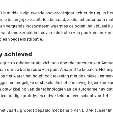
t inmiddels zijn tweede onderzoeksjaar achter de rug. In he
kele belangrijke resultaten behaald, zoals het autonoom ma
een vergrendelingssysteem waarmee de boten individueel ku
werd onderzocht in hoeverre de boten van pas kunnen kome
g en voedseldistributie.
 achieved
gt zo’n robotvaartuig zich nou door de grachten van Ams
aan om de beste route van punt A naar B te bepalen. Het bep
s op het water, het houdt ook rekening met de unieke kenmer
ggen en mogelijke obstakels die het onderweg tegen kan k
 ontwikkeling van de technologie van de autonome navigati
rden huidige prototypes ontwikkeld om een schaal van 1:4.
 het vaartuig wordt bepaald met behulp van LIDAR (Laser I