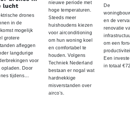
nieuwe periode met
 lucht
De
hoge temperaturen.
woningbou
ektrische drones
Steeds meer
en de verva
nnen in de
huishoudens kiezen
renovatie v
ekomst mogelijk
voor airconditioning
infrastructu
l grotere
om hun woning koel
om een fors
standen afleggen
en comfortabel te
productivite
nder langdurige
houden. Volgens
Een investe
derbrekingen voor
Techniek Nederland
in totaal €
t opladen. Door
bestaan er nogal wat
ones tijdens…
hardnekkige
misverstanden over
airco's.