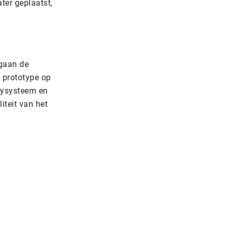
ter geplaatst,
 gaan de
 prototype op
rgysysteem en
teit van het