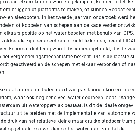
en aan elkaar kunnen worden gekoppeld, kunnen tijdelijke 
t om bruggen of platforms te maken, of kunnen Roboat-ee
uw- en sleepboten. In het tweede jaar van onderzoek werd 
endelen of koppelen van schepen aan de kade verder ontwikk
 elkaars positie op het water bepalen met behulp van GPS
 voldoende zijn benaderd om in zicht te komen, neemt LIDA
ver. Eenmaal dichterbij wordt de camera gebruikt, die de vis
n het vergrendelingsmechanisme herkent. Dit is de laatste s
dt geactiveerd en de schepen met elkaar verbonden of na
en.
ken dat autonome boten goed van pas kunnen komen in een
rdam, waar ook nog eens veel water doorheen loopt. “Aange
sterdam uit wateroppervlak bestaat, is dit de ideale omgev
tructuur uit te breiden met de implementatie van autonome v
 de druk van het relatieve kleine maar drukke stadscentrum 
fval opgehaald zou worden op het water, dan zou dat de