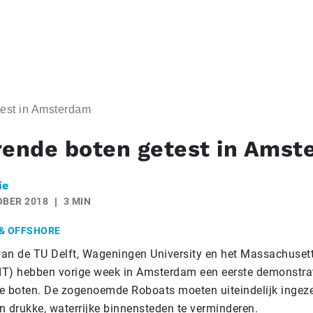
test in Amsterdam
rende boten getest in Ams
ie
OBER 2018
3 MIN
& OFFSHORE
an de TU Delft, Wageningen University en het Massachusetts
T) hebben vorige week in Amsterdam een eerste demonstrat
e boten. De zogenoemde Roboats moeten uiteindelijk inge
n drukke, waterrijke binnensteden te verminderen.