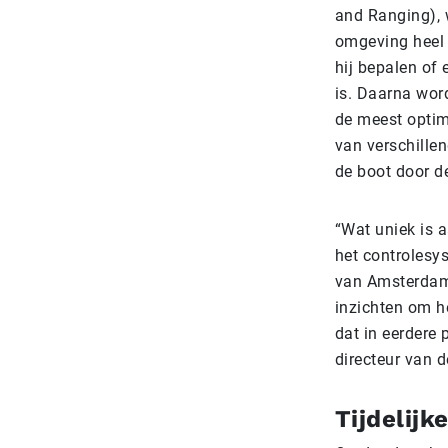
and Ranging), 
omgeving heel 
hij bepalen of 
is. Daarna wor
de meest optim
van verschille
de boot door d
“Wat uniek is 
het controlesy
van Amsterdam.
inzichten om h
dat in eerdere 
directeur van 
Tijdelijk