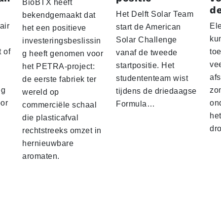
BioBTX heeft
de
Het Delft Solar Team
bekendgemaakt dat
air
El
start de American
het een positieve
ku
Solar Challenge
investeringsbeslissin
 of
to
vanaf de tweede
g heeft genomen voor
vee
startpositie. Het
het PETRA-project:
af
studententeam wist
de eerste fabriek ter
eg
zo
tijdens de driedaagse
wereld op
oor
on
Formula…
commerciële schaal
he
die plasticafval
dr
rechtstreeks omzet in
hernieuwbare
aromaten.