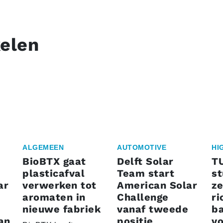
kelen
ALGEMEEN
AUTOMOTIVE
HI
BioBTX gaat
Delft Solar
T
plasticafval
Team start
s
ar
verwerken tot
American Solar
ze
aromaten in
Challenge
ri
nieuwe fabriek
vanaf tweede
ba
an
positie
vo