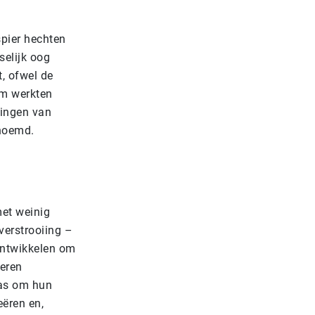
pier hechten
selijk oog
t, ofwel de
am werkten
singen van
enoemd.
met weinig
verstrooiing –
ontwikkelen om
meren
was om hun
eëren en,