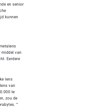
nde en senior
sche
tijd kunnen
 metalens
r middel van
cht. Eerdere
ke lens
 lens van
0.000 te
en, zou de
rabytes. “