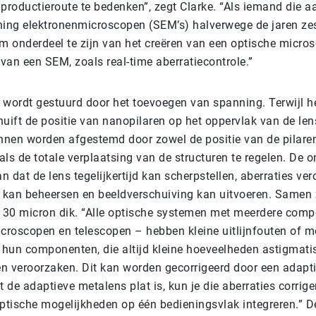
​​productieroute te bedenken”, zegt Clarke. “Als iemand die 
ning elektronenmicroscopen (SEM’s) halverwege de jaren zest
m ​​onderdeel te zijn van het creëren van een optische micr
van een SEM, zoals real-time aberratiecontrole.”
 wordt gestuurd door het toevoegen van spanning. Terwijl he
chuift de positie van nanopilaren op het oppervlak van de len
nen worden afgestemd door zowel de positie van de pilaren
ls de totale verplaatsing van de structuren te regelen. De 
 dat de lens tegelijkertijd kan scherpstellen, aberraties ve
kan beheersen en beeldverschuiving kan uitvoeren. Samen z
s 30 micron dik. “Alle optische systemen met meerdere com
icroscopen en telescopen – hebben kleine uitlijnfouten of 
hun componenten, die altijd kleine hoeveelheden astigmat
len veroorzaken. Dit kan worden gecorrigeerd door een adapti
de adaptieve metalens plat is, kun je die aberraties corrige
optische mogelijkheden op één bedieningsvlak integreren.” 