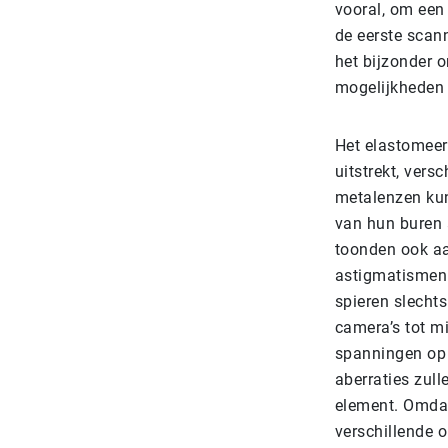
vooral, om een 
de eerste scan
het bijzonder o
mogelijkheden 
Het elastomeer
uitstrekt, vers
metalenzen kun
van hun buren a
toonden ook aan
astigmatismen 
spieren slecht
camera’s tot m
spanningen op 
aberraties zul
element. Omdat 
verschillende 