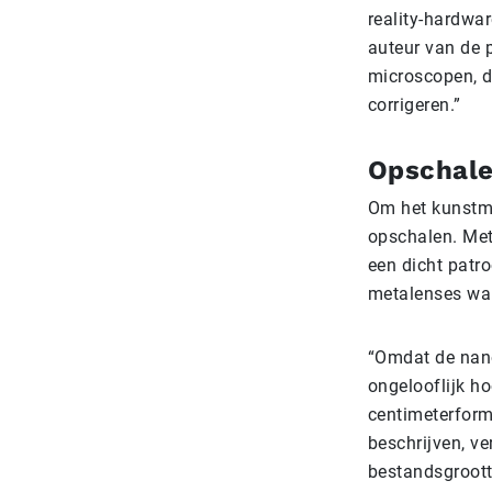
reality-hardwa
auteur van de 
microscopen, di
corrigeren.”
Opschal
Om het kunstma
opschalen. Meta
een dicht patro
metalenses ware
“Omdat de nanos
ongelooflijk ho
centimeterform
beschrijven, v
bestandsgrootte