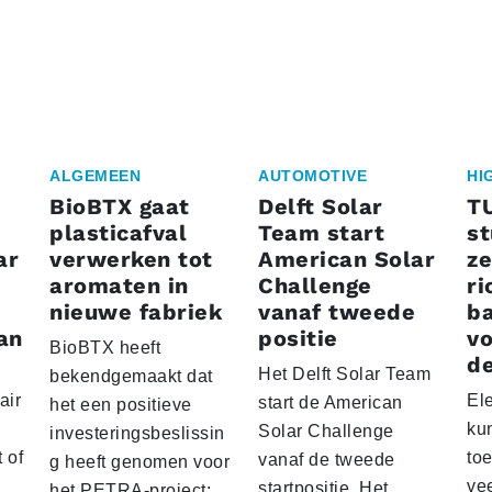
ALGEMEEN
AUTOMOTIVE
HI
BioBTX gaat
Delft Solar
T
plasticafval
Team start
s
ar
verwerken tot
American Solar
ze
aromaten in
Challenge
ri
nieuwe fabriek
vanaf tweede
ba
an
positie
vo
BioBTX heeft
de
Het Delft Solar Team
bekendgemaakt dat
air
El
start de American
het een positieve
ku
Solar Challenge
investeringsbeslissin
 of
to
vanaf de tweede
g heeft genomen voor
vee
startpositie. Het
het PETRA-project: