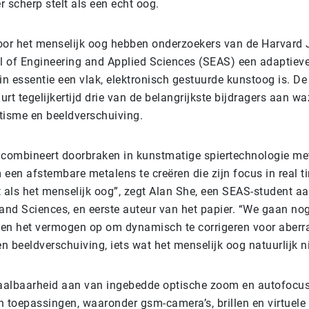
 scherp stelt als een echt oog.
oor het menselijk oog hebben onderzoekers van de Harvard 
 of Engineering and Applied Sciences (SEAS) een adaptiev
in essentie een vlak, elektronisch gestuurde kunstoog is. D
rt tegelijkertijd drie van de belangrijkste bijdragers aan wa
tisme en beeldverschuiving.
 combineert doorbraken in kunstmatige spiertechnologie me
een ​​afstembare metalens te creëren die zijn focus in real 
t als het menselijk oog”, zegt Alan She, een SEAS-student a
 and Sciences, en eerste auteur van het papier. “We gaan no
en het vermogen op om dynamisch te corrigeren voor aberra
 beeldverschuiving, iets wat het menselijk oog natuurlijk n
haalbaarheid aan van ingebedde optische zoom en autofocus
n toepassingen, waaronder gsm-camera’s, brillen en virtuel