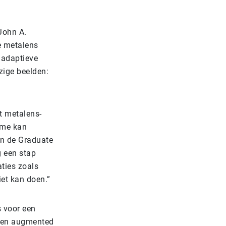
John A.
e metalens
e adaptieve
zige beelden:
t metalens-
time kan
an de Graduate
g een stap
ties zoals
iet kan doen.”
 voor een
e en augmented