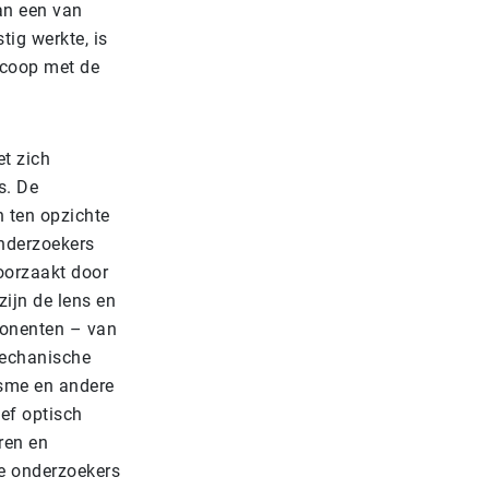
aan een van
ig werkte, is
oscoop met de
t zich
s. De
 ten opzichte
onderzoekers
roorzaakt door
ijn de lens en
ponenten – van
mechanische
isme en andere
ef optisch
ren en
De onderzoekers