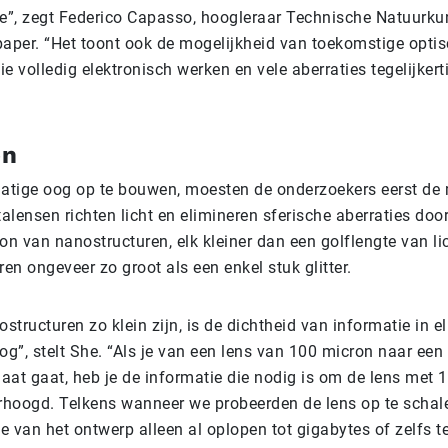
re”, zegt Federico Capasso, hoogleraar Technische Natuurku
paper. “Het toont ook de mogelijkheid van toekomstige opti
e volledig elektronisch werken en vele aberraties tegelijker
en
tige oog op te bouwen, moesten de onderzoekers eerst de
lensen richten licht en elimineren sferische aberraties doo
on van nanostructuren, elk kleiner dan een golflengte van li
n ongeveer zo groot als een enkel stuk glitter.
tructuren zo klein zijn, is de dichtheid van informatie in el
og”, stelt She. “Als je van een lens van 100 micron naar een
aat gaat, heb je de informatie die nodig is om de lens met 1
erhoogd. Telkens wanneer we probeerden de lens op te schal
 van het ontwerp alleen al oplopen tot gigabytes of zelfs te