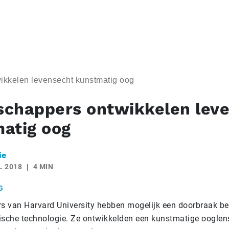
kkelen levensecht kunstmatig oog
chappers ontwikkelen lev
atig oog
ie
L 2018
4 MIN
G
 van Harvard University hebben mogelijk een doorbraak ber
ische technologie. Ze ontwikkelden een kunstmatige ooglen