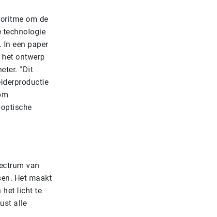
goritme om de
 technologie
 In een paper
 het ontwerp
ter. “Dit
eiderproductie
 om
 optische
pectrum van
ssen. Het maakt
het licht te
ust alle