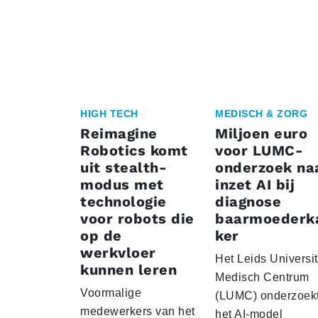
HIGH TECH
MEDISCH & ZORG
Reimagine
Miljoen euro
Robotics komt
voor LUMC-
uit stealth-
onderzoek na
modus met
inzet AI bij
technologie
diagnose
voor robots die
baarmoederk
op de
ker
werkvloer
Het Leids Universit
kunnen leren
Medisch Centrum
Voormalige
(LUMC) onderzoekt
medewerkers van het
het AI-model