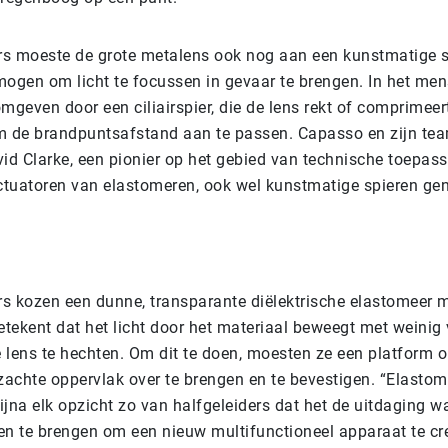
s moeste de grote metalens ook nog aan een kunstmatige s
mogen om licht te focussen in gevaar te brengen. In het men
mgeven door een ciliairspier, die de lens rekt of comprimeer
m de brandpuntsafstand aan te passen. Capasso en zijn te
d Clarke, een pionier op het gebied van technische toepas
actuatoren van elastomeren, ook wel kunstmatige spieren g
s kozen een dunne, transparante diëlektrische elastomeer 
etekent dat het licht door het materiaal beweegt met weinig 
 lens te hechten. Om dit te doen, moesten ze een platform 
 zachte oppervlak over te brengen en te bevestigen. “Elasto
bijna elk opzicht zo van halfgeleiders dat het de uitdaging 
n te brengen om een ​​nieuw multifunctioneel apparaat te cr