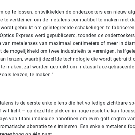
m op te lossen, ontwikkelden de onderzoekers een nieuw al
e te verkleinen om de metalens compatibel te maken met de
wordt gebruikt om geïntegreerde schakelingen te fabriceren.
 Optics Express werd gepubliceerd, toonden de onderzoekers
e van metalenses van maximaal centimeters of meer in diame
t de mogelijkheid om twee industrieën te verenigen, halfgel
an lenzen, waarbij dezelfde technologie die wordt gebruikt
te maken, zal worden gebruikt om metasurface-gebaseerde
oals lenzen, te maken.”
alens is de eerste enkele lens die het volledige zichtbare s
ef wit licht – op dezelfde plek en in hoge resolutie kan focu
rays van titaniumdioxide nanofinen om even golflengten van 
romatische aberratie te elimineren. Een enkele metalens foc
 regenboog op één punt.