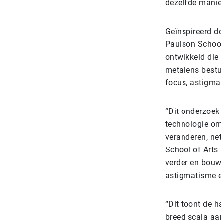
dezelfde manier
Geïnspireerd d
Paulson School
ontwikkeld die 
metalens bestuu
focus, astigma
“Dit onderzoek
technologie om 
veranderen, ne
School of Arts
verder en bouw
astigmatisme en
“Dit toont de 
breed scala aa