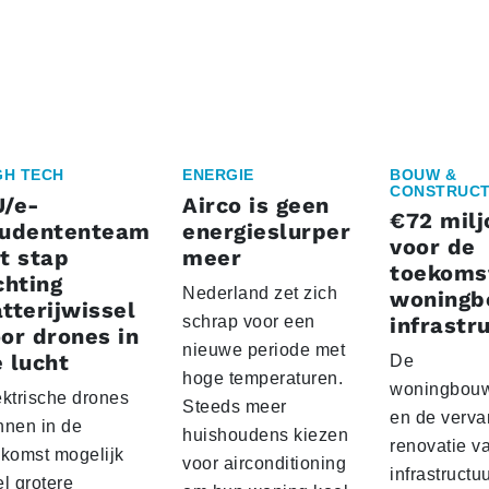
GH TECH
ENERGIE
BOUW &
CONSTRUCT
U/e-
Airco is geen
€72 milj
tudententeam
energieslurper
voor de
t stap
meer
toekoms
chting
Nederland zet zich
woningb
tterijwissel
schrap voor een
infrastr
or drones in
nieuwe periode met
 lucht
De
hoge temperaturen.
woningbou
ektrische drones
Steeds meer
en de verva
nnen in de
huishoudens kiezen
renovatie v
ekomst mogelijk
voor airconditioning
infrastructu
l grotere