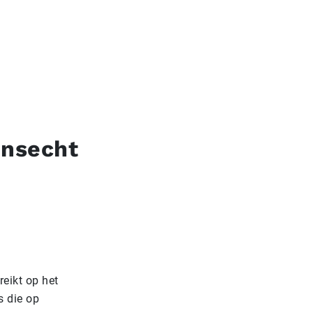
ensecht
eikt op het
s die op