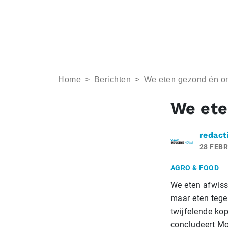
Home
>
Berichten
>
We eten gezond én o
We ete
redact
28 FEBR
AGRO & FOOD
We eten afwis
maar eten tegel
twijfelende kop
concludeert Mo