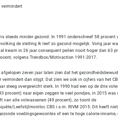
 vermindert
s steeds minder gezond. In 1991 onderschreef 58 procent 
olking de stelling Ik leef zo gezond mogelijk. Vorig jaar w
etal kwam in 26 jaar consequent peilen nooit hoger dan 63 p
rocent, volgens Trendbox/Motivaction 1991-2017.
 afgelopen zeven jaar laten zien dat het gezondheidsbewust
er vermindert dan stijgt. Dat zien we ook in cijfers van het CB
aar steeg overgewicht sterk. In 1990 had een op de drie vol
33 procent) naar eigen zeggen te veel pondjes, in 2015 was 
lft van alle volwassenen (49 procent), zo toont de
uête/Leefstijlmonitor, CBS i.s.m. RIVM 2015. Dit heeft niet 
ezonde voedingsgewoontes of een te hoge calorie-inname,