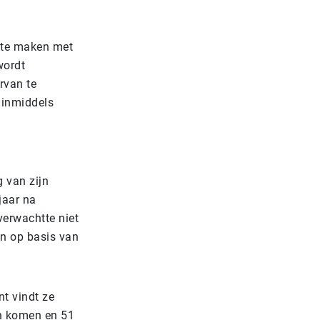
 te maken met
wordt
ervan te
 inmiddels
 van zijn
jaar na
verwachtte niet
en op basis van
t vindt ze
en komen en 51