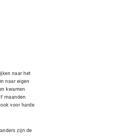
ijken naar het
en naar eigen
oten kwamen
alf maanden
 ook voor harde
landers zijn de