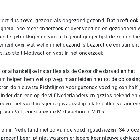
 eet dus zowel gezond als ongezond gezond. Dat heeft ook
digheid: hoe meer onderzoek er over voeding en gezondheid 
es te gebrekkiger en vooral tegenstrijdiger lijkt de kennis hi
rheid over wat wel en niet gezond is bezorgt de consument
s, zo stelt Motivaction vast in het onderzoek.
n onafhankelijke instanties als de Gezondheidsraad en het
m helpen hem wel op weg, maar leiden niet tot de oplossing
aren de nieuwste Richtlijnen voor gezonde voeding een half 
minder dan een op de vijf Nederlanders enigszins bekend en 
ocent het voedingsgedrag waarschijnlijk te zullen verander
f van Vijf, constateerde Motivaction in 2016.
ien in Nederland niet zo van de voedingsadviezen: 34 procen
6 procent begrijpt niet waarom er iedere keer nieuwe adviez