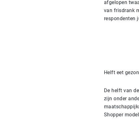
afgelopen twaa
van frisdrank 
respondenten j
Helft eet gezon
De helft van d
zijn onder and
maatschappijkr
Shopper model