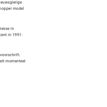
ieuwsgierige
 Shopper model
resse in
cent in 1991-
voorschrift.
telt momenteel