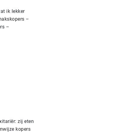
at ik lekker
gemakskopers –
ers –
tariër: zij eten
enwijze kopers