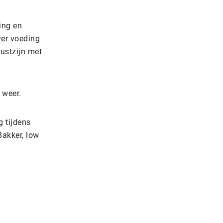
ing en
ver voeding
wustzijn met
 weer.
 tijdens
Bakker, low