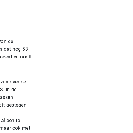
van de
as dat nog 53
rocent en nooit
zijn over de
S. In de
wassen
dit gestegen
alleen te
 maar ook met