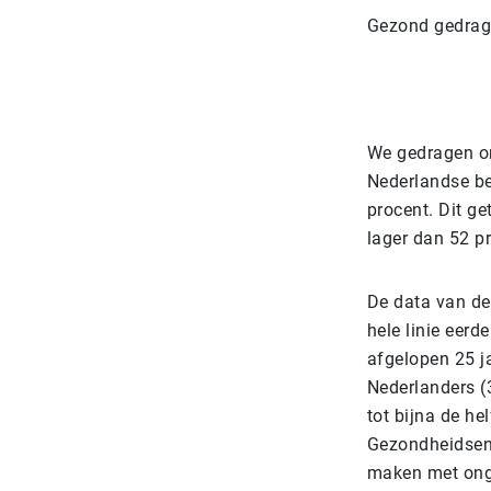
Gezond gedrag
We gedragen on
Nederlandse bev
procent. Dit g
lager dan 52 p
De data van de
hele linie eerd
afgelopen 25 j
Nederlanders (
tot bijna de he
Gezondheidsenq
maken met ong