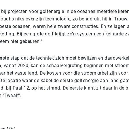
 bij projecten voor golfenergie in de oceanen meerdere kere
oughs niks over zijn technologie, zo benadrukt hij in Trouw.
oeste oceanen, waren hele zware constructies. En ze lagen 
etting. Bij een grote golf krijgt zo’n systeem een keiharde 
teem niet gebeuren.”
eerste stap dat de techniek zich moet bewijzen en daadwerkel
, vanaf 2020, kan de schaalvergroting beginnen met stroom
ar het vaste land. De kosten voor die stroomkabel zijn voor
De locatie waar de kabel de eerste golfenergie aan land gaat
d: bij Paal 12, op het strand. De eerste klant zit daar in de b
n ‘Twaalf’.
ow Mill