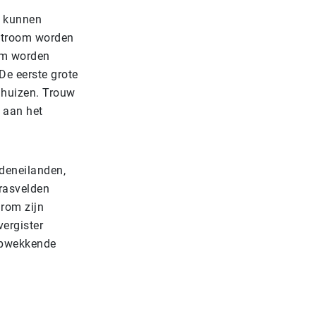
l kunnen
 stroom worden
oom worden
De eerste grote
 huizen. Trouw
 aan het
ddeneilanden,
rasvelden
rom zijn
vergister
opwekkende