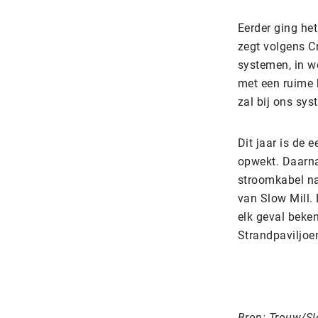
Eerder ging het
zegt volgens Cr
systemen, in w
met een ruime k
zal bij ons sys
Dit jaar is de 
opwekt. Daarna
stroomkabel na
van Slow Mill. 
elk geval beken
Strandpaviljoe
Bron: Trouw/Sl