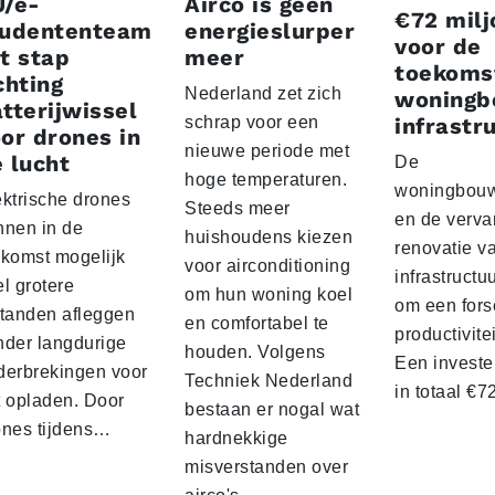
U/e-
Airco is geen
€72 milj
tudententeam
energieslurper
voor de
t stap
meer
toekoms
chting
Nederland zet zich
woningb
tterijwissel
schrap voor een
infrastr
or drones in
nieuwe periode met
 lucht
De
hoge temperaturen.
woningbou
ektrische drones
Steeds meer
en de verva
nnen in de
huishoudens kiezen
renovatie v
ekomst mogelijk
voor airconditioning
infrastructu
l grotere
om hun woning koel
om een fors
standen afleggen
en comfortabel te
productivite
nder langdurige
houden. Volgens
Een investe
derbrekingen voor
Techniek Nederland
in totaal €
t opladen. Door
bestaan er nogal wat
ones tijdens…
hardnekkige
misverstanden over