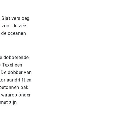
Slat versloeg
 voor de zee.
t de oceanen
te dobberende
s Texel een
. De dobber van
or aandrijft en
e betonnen bak
d waarop onder
met zijn