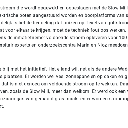
stroom die wordt opgewekt en ogpeslagen met de Slow Mil
lektrische boten aangestuurd worden en boorplatforms van
ndelijk is het de bedoeling dat huizen op Texel van golfstr
t voor elkaar te krijgen, moet de techniek foutloos werken. 
ens de initiatiefnemer voldoende stroom opleveren voor 100
ersitair experts en onderzoekscentra Marin en Nioz meedoen
e blij met het initiatief. Het eiland wil, net als de andere Wa
 plaatsen. Er worden wel veel zonnepanelen op daken en g
 dat is niet genoeg om voldoende stroom op te wekken. Daa
even, zoals de Slow Mill, meer dan welkom. Er werd ook een 
urzaam gas van gemaaid gras maakt en er worden stroom
kt.