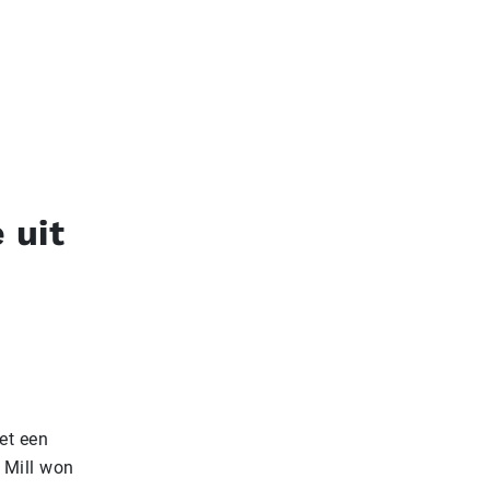
 uit
et een
 Mill won