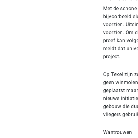
Met de schone 
bijvoorbeeld e
voorzien. Uitei
voorzien. Om da
proef kan volg
meldt dat univ
project.
Op Texel zijn z
geen winmolens
geplaatst maar
nieuwe initiati
gebouw die du
vliegers gebrui
Wantrouwen