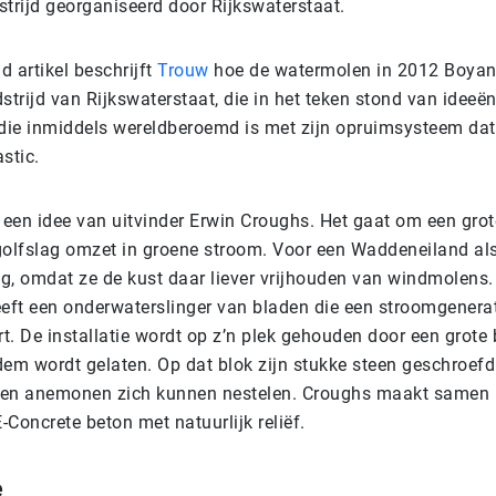
strijd georganiseerd door Rijkswaterstaat.
id artikel beschrijft
Trouw
hoe de watermolen in 2012 Boyan 
strijd van Rijkswaterstaat, die in het teken stond van ideeën
 die inmiddels wereldberoemd is met zijn opruimsysteem da
stic.
s een idee van uitvinder Erwin Croughs. Het gaat om een gro
e golfslag omzet in groene stroom. Voor een Waddeneiland al
g, omdat ze de kust daar liever vrijhouden van windmolens
eeft een onderwaterslinger van bladen die een stroomgenerat
rt. De installatie wordt op z’n plek gehouden door een grot
dem wordt gelaten. Op dat blok zijn stukke steen geschroef
 en anemonen zich kunnen nestelen. Croughs maakt samen 
E-Concrete beton met natuurlijk reliëf.
e