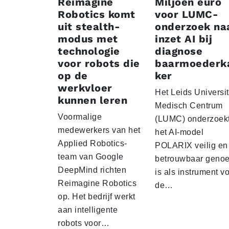
Reimagine
Miljoen euro
Robotics komt
voor LUMC-
uit stealth-
onderzoek na
modus met
inzet AI bij
technologie
diagnose
voor robots die
baarmoederk
op de
ker
werkvloer
Het Leids Universit
kunnen leren
Medisch Centrum
Voormalige
(LUMC) onderzoekt
medewerkers van het
het AI-model
Applied Robotics-
POLARIX veilig en
team van Google
betrouwbaar geno
DeepMind richten
is als instrument v
Reimagine Robotics
de…
op. Het bedrijf werkt
aan intelligente
robots voor…