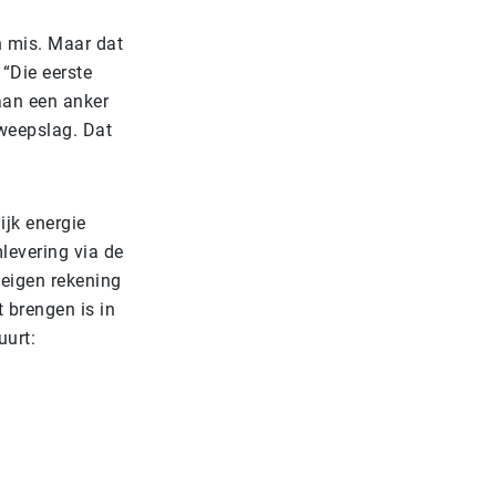
n mis. Maar dat
 “Die eerste
aan een anker
zweepslag. Dat
ijk energie
levering via de
 eigen rekening
 brengen is in
uurt: