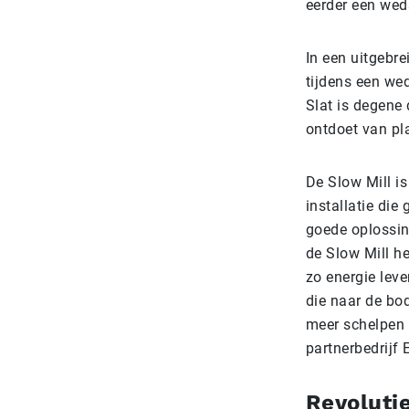
eerder een wed
In een uitgebre
tijdens een wed
Slat is degene
ontdoet van pla
De Slow Mill i
installatie di
goede oplossin
de Slow Mill h
zo energie leve
die naar de bo
meer schelpen
partnerbedrijf 
Revoluti