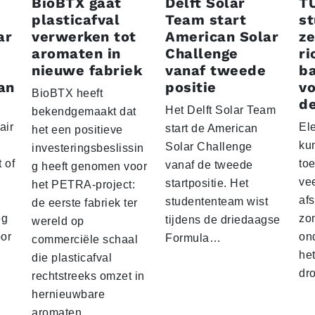
BioBTX gaat
Delft Solar
T
plasticafval
Team start
s
ar
verwerken tot
American Solar
ze
aromaten in
Challenge
ri
nieuwe fabriek
vanaf tweede
ba
an
positie
vo
BioBTX heeft
de
Het Delft Solar Team
bekendgemaakt dat
air
El
start de American
het een positieve
ku
Solar Challenge
investeringsbeslissin
 of
to
vanaf de tweede
g heeft genomen voor
vee
startpositie. Het
het PETRA-project:
af
studententeam wist
de eerste fabriek ter
eg
zo
tijdens de driedaagse
wereld op
oor
on
Formula…
commerciële schaal
he
die plasticafval
dr
rechtstreeks omzet in
hernieuwbare
aromaten.