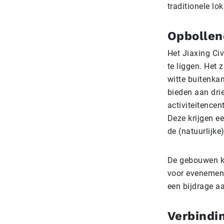
traditionele lo
Opbollen
Het Jiaxing Ci
te liggen. Het
witte buitenkan
bieden aan dri
activiteitence
Deze krijgen ee
de (natuurlijke
De gebouwen ko
voor evenement
een bijdrage a
Verbindi