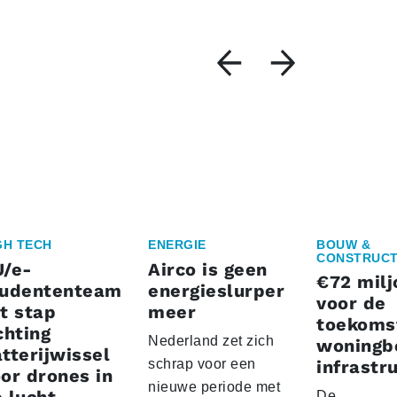
GH TECH
ENERGIE
BOUW &
CONSTRUCT
U/e-
Airco is geen
€72 milj
tudententeam
energieslurper
voor de
t stap
meer
toekoms
chting
Nederland zet zich
woningb
tterijwissel
schrap voor een
infrastr
or drones in
nieuwe periode met
De