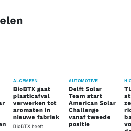
kelen
ALGEMEEN
AUTOMOTIVE
HI
BioBTX gaat
Delft Solar
T
plasticafval
Team start
s
ar
verwerken tot
American Solar
ze
aromaten in
Challenge
ri
nieuwe fabriek
vanaf tweede
ba
an
positie
vo
BioBTX heeft