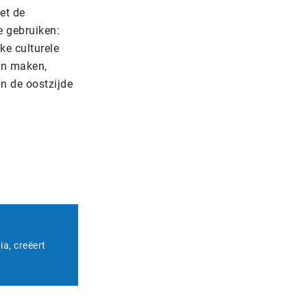
et de
e gebruiken:
ke culturele
en maken,
n de oostzijde
a, creëert