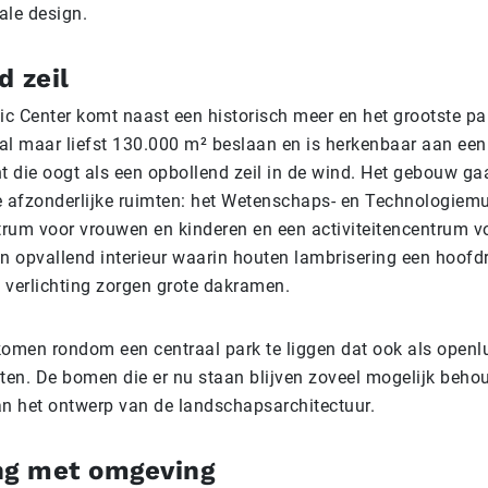
kale design.
d zeil
vic Center komt naast een historisch meer en het grootste pa
 zal maar liefst 130.000 m² beslaan en is herkenbaar aan een
t die oogt als een opbollend zeil in de wind. Het gebouw ga
e afzonderlijke ruimten: het Wetenschaps- en Technologiem
ntrum voor vrouwen en kinderen en een activiteitencentrum v
n opvallend interieur waarin houten lambrisering een hoofdr
) verlichting zorgen grote dakramen.
men rondom een centraal park te liggen dat ook als openlu
en. De bomen die er nu staan blijven zoveel mogelijk beho
an het ontwerp van de landschapsarchitectuur.
ng met omgeving