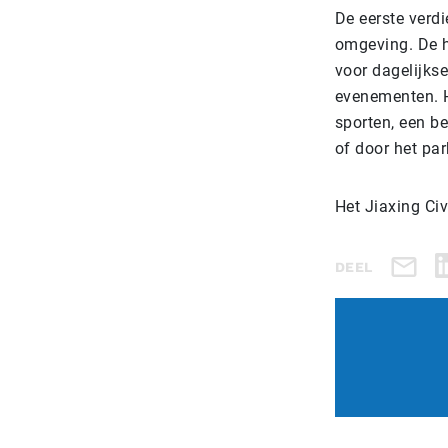
De eerste verd
omgeving. De h
voor dagelijkse
evenementen. H
sporten, een b
of door het pa
Het Jiaxing Civ
DEEL