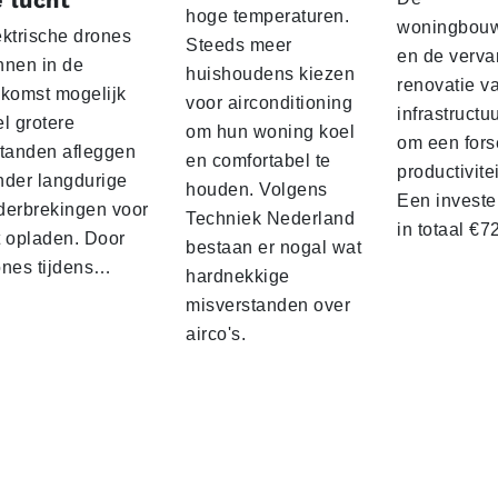
 lucht
hoge temperaturen.
woningbou
ektrische drones
Steeds meer
en de verva
nnen in de
huishoudens kiezen
renovatie v
ekomst mogelijk
voor airconditioning
infrastructu
l grotere
om hun woning koel
om een fors
standen afleggen
en comfortabel te
productivite
nder langdurige
houden. Volgens
Een investe
derbrekingen voor
Techniek Nederland
in totaal €
t opladen. Door
bestaan er nogal wat
ones tijdens…
hardnekkige
misverstanden over
airco's.