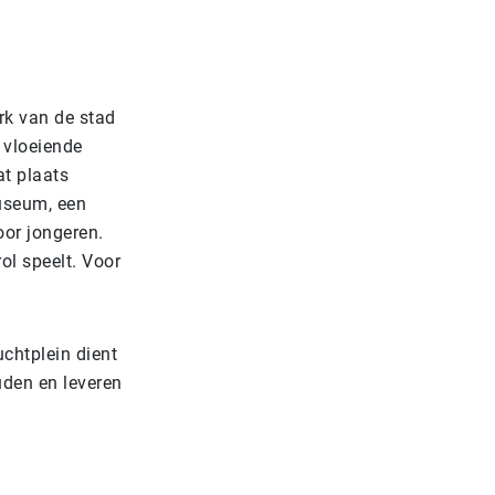
rk van de stad
 vloeiende
at plaats
useum, een
oor jongeren.
ol speelt. Voor
chtplein dient
uden en leveren