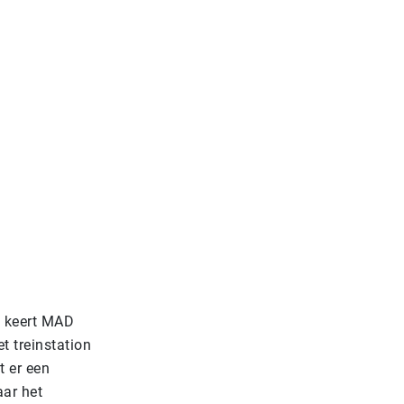
, keert MAD
t treinstation
t er een
ar het