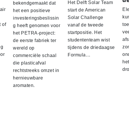
de
Het Delft Solar Team
bekendgemaakt dat
air
El
start de American
het een positieve
ku
Solar Challenge
investeringsbeslissin
 of
to
vanaf de tweede
g heeft genomen voor
vee
startpositie. Het
het PETRA-project:
af
studententeam wist
de eerste fabriek ter
eg
zo
tijdens de driedaagse
wereld op
oor
on
Formula…
commerciële schaal
he
die plasticafval
dr
rechtstreeks omzet in
hernieuwbare
aromaten.