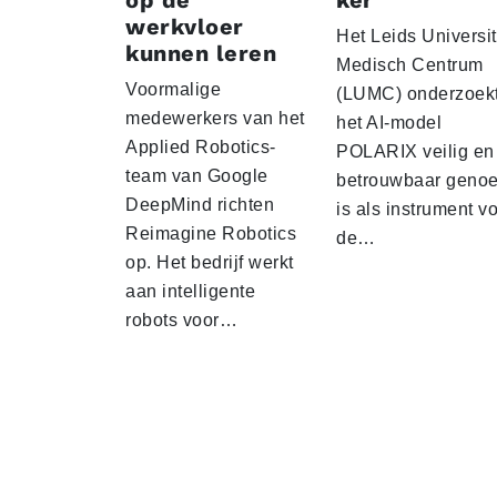
op de
ker
werkvloer
Het Leids Universit
kunnen leren
Medisch Centrum
Voormalige
(LUMC) onderzoekt
medewerkers van het
het AI-model
Applied Robotics-
POLARIX veilig en
team van Google
betrouwbaar geno
DeepMind richten
is als instrument v
Reimagine Robotics
de…
op. Het bedrijf werkt
aan intelligente
robots voor…