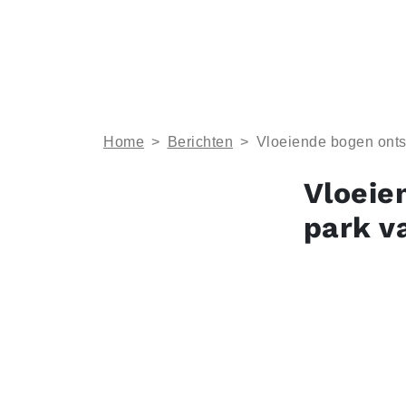
Home
>
Berichten
>
Vloeiende bogen onts
Vloeie
park v