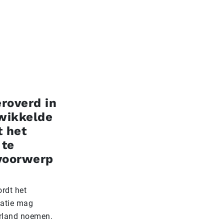
eroverd in
twikkelde
t het
 te
 voorwerp
rdt het
vatie mag
erland noemen.