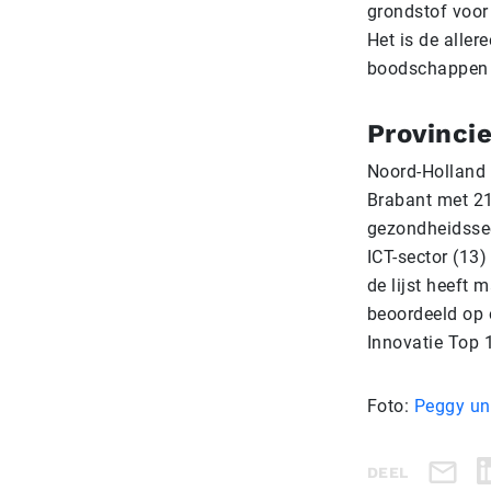
grondstof voor
Het is de aller
boodschappen b
Provinci
Noord-Holland 
Brabant met 21 
gezondheidssec
ICT-sector (13)
de lijst heeft 
beoordeeld op 
Innovatie Top 
Foto:
Peggy u
DEEL