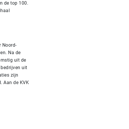
n de top 100.
chaal
r Noord-
ven. Na de
mstig uit de
bedrijven uit
ties zijn
id. Aan de KVK