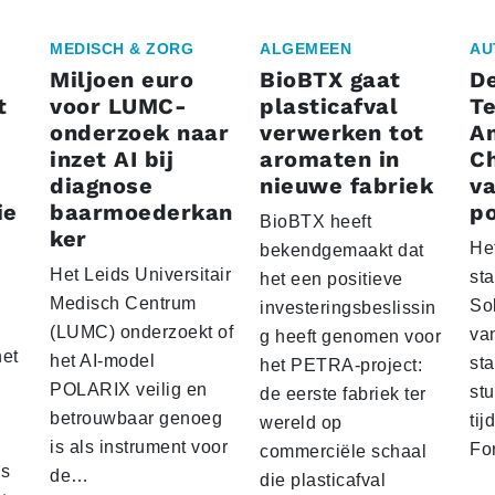
MEDISCH & ZORG
ALGEMEEN
AU
Miljoen euro
BioBTX gaat
De
t
voor LUMC-
plasticafval
Te
onderzoek naar
verwerken tot
Am
inzet AI bij
aromaten in
Ch
diagnose
nieuwe fabriek
v
ie
baarmoederkan
po
BioBTX heeft
ker
He
bekendgemaakt dat
Het Leids Universitair
st
het een positieve
Medisch Centrum
So
investeringsbeslissin
(LUMC) onderzoekt of
va
g heeft genomen voor
et
het AI-model
sta
het PETRA-project:
POLARIX veilig en
st
de eerste fabriek ter
betrouwbaar genoeg
ti
wereld op
is als instrument voor
Fo
commerciële schaal
cs
de…
die plasticafval