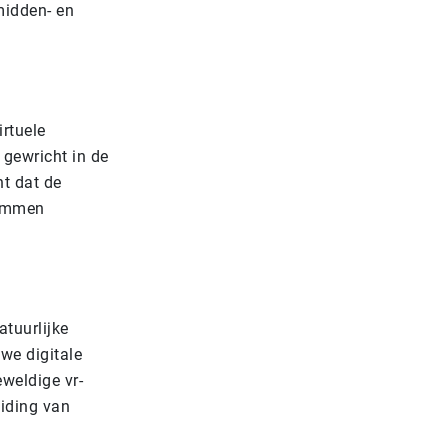
midden- en
rtuele
 gewricht in de
nt dat de
remmen
atuurlijke
uwe digitale
eweldige vr-
eiding van