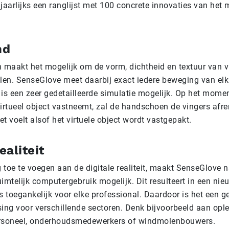
jaarlijks een ranglijst met 100 concrete innovaties van het 
nd
maakt het mogelijk om de vorm, dichtheid en textuur van vi
elen. SenseGlove meet daarbij exact iedere beweging van elk
 is een zeer gedetailleerde simulatie mogelijk. Op het mome
virtueel object vastneemt, zal de handschoen de vingers af
t voelt alsof het virtuele object wordt vastgepakt.
ealiteit
toe te voegen aan de digitale realiteit, maakt SenseGlove n
ruimtelijk computergebruik mogelijk. Dit resulteert in een nie
 is toegankelijk voor elke professional. Daardoor is het een g
sing voor verschillende sectoren. Denk bijvoorbeeld aan opl
soneel, onderhoudsmedewerkers of windmolenbouwers.