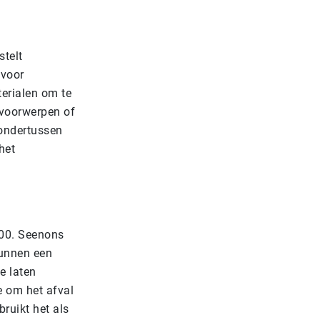
stelt
 voor
erialen om te
 voorwerpen of
 ondertussen
het
100. Seenons
kunnen een
e laten
e om het afval
bruikt het als