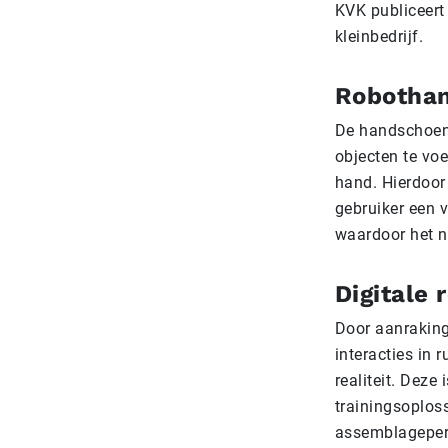
KVK publiceert 
kleinbedrijf.
Robotha
De handschoen 
objecten te vo
hand. Hierdoor
gebruiker een 
waardoor het ne
Digitale r
Door aanraking 
interacties in 
realiteit. Deze
trainingsoplos
assemblageper