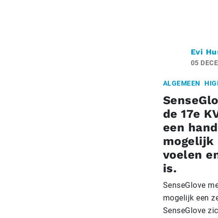
Evi Hu
05 DEC
ALGEMEEN
HIG
SenseGlov
de 17e KV
een hand
mogelijk 
voelen e
is.
SenseGlove mee
mogelijk een ze
SenseGlove zic