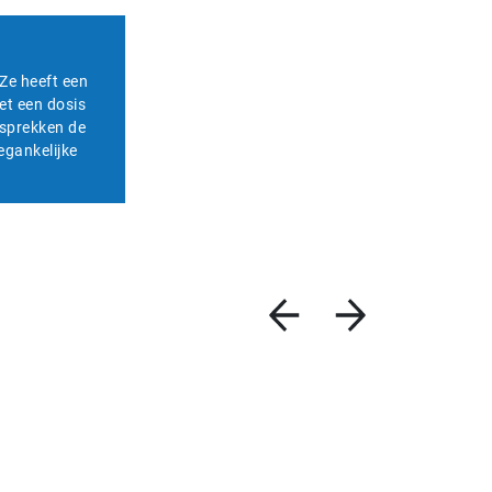
Ze heeft een
et een dosis
gesprekken de
egankelijke