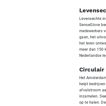
Levensec
Levensechte int
SenseGlove bed
medewerkers ve
gaan, het uitv
het leren ontw
meer dan 150 
Nederlandse le
Circulair 
Het Amsterdams
helpt bedrijven
afvalstroom aa
inzamelen. See
op te halen. De