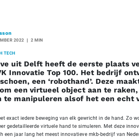
sson
EMBER 2022
2 MIN
H TECH
e uit Delft heeft de eerste plaats v
K Innovatie Top 100. Het bedrijf on
schoen, een ‘robothand’. Deze maak
om een virtueel object aan te raken,
n te manipuleren alsof het een echt
t exact iedere beweging van elk gewricht in de hand. Zo wo
er gedetailleerde virtuele hand te simuleren. Met deze inno
h een jaar lang het meest innovatieve mkb-bedrijf van Ned