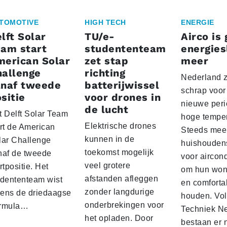
TOMOTIVE
HIGH TECH
ENERGIE
lft Solar
TU/e-
Airco is
am start
studententeam
energies
erican Solar
zet stap
meer
allenge
richting
Nederland z
anaf tweede
batterijwissel
schrap voor
sitie
voor drones in
nieuwe per
de lucht
t Delft Solar Team
hoge temper
Elektrische drones
art de American
Steeds mee
kunnen in de
lar Challenge
huishouden
toekomst mogelijk
naf de tweede
voor aircond
veel grotere
rtpositie. Het
om hun won
afstanden afleggen
udententeam wist
en comforta
zonder langdurige
jdens de driedaagse
houden. Vo
onderbrekingen voor
rmula…
Techniek N
het opladen. Door
bestaan er 