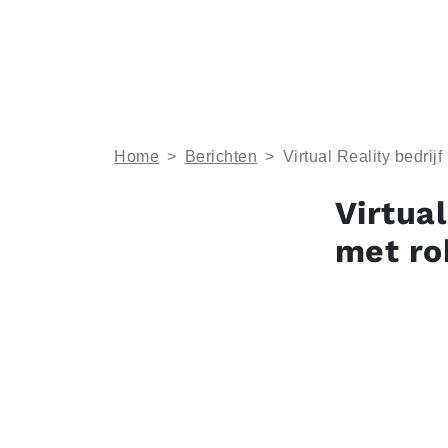
Home
>
Berichten
>
Virtual Reality bedri
Virtua
met ro