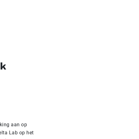
jk
king aan op
lta Lab op het