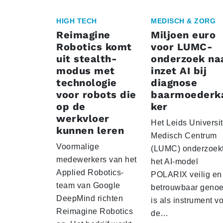
HIGH TECH
MEDISCH & ZORG
Reimagine
Miljoen euro
Robotics komt
voor LUMC-
uit stealth-
onderzoek na
modus met
inzet AI bij
technologie
diagnose
voor robots die
baarmoederk
op de
ker
werkvloer
Het Leids Universit
kunnen leren
Medisch Centrum
Voormalige
(LUMC) onderzoekt
medewerkers van het
het AI-model
Applied Robotics-
POLARIX veilig en
team van Google
betrouwbaar geno
DeepMind richten
is als instrument v
Reimagine Robotics
de…