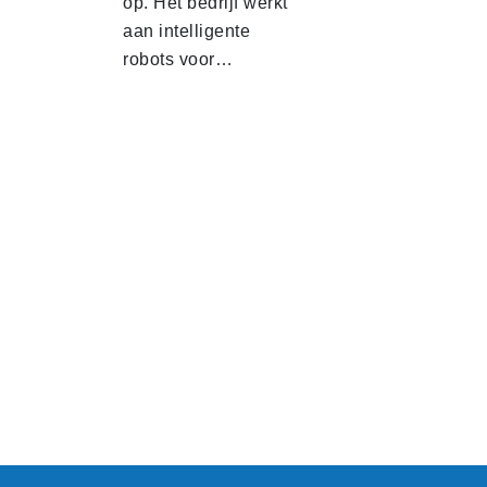
op. Het bedrijf werkt
aan intelligente
robots voor…