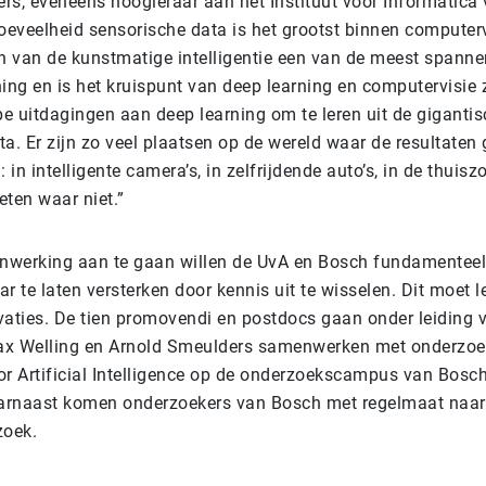
rs, eveneens hoogleraar aan het Instituut voor Informatica 
hoeveelheid sensorische data is het grootst binnen computer
ein van de kunstmatige intelligentie een van de meest spann
ing en is het kruispunt van deep learning en computervisie z
pe uitdagingen aan deep learning om te leren uit de giganti
a. Er zijn zo veel plaatsen op de wereld waar de resultaten 
in intelligente camera’s, in zelfrijdende auto’s, in de thuiszo
weten waar niet.”
werking aan te gaan willen de UvA en Bosch fundamenteel
r te laten versterken door kennis uit te wisselen. Dit moet l
vaties. De tien promovendi en postdocs gaan onder leiding 
ax Welling en Arnold Smeulders samenwerken met onderzoe
or Artificial Intelligence op de onderzoekscampus van Bosch
arnaast komen onderzoekers van Bosch met regelmaat naa
zoek.