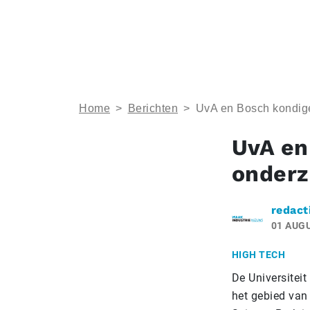
Home
>
Berichten
>
UvA en Bosch kondige
UvA en
onderz
redact
01 AUG
HIGH TECH
De Universite
het gebied van