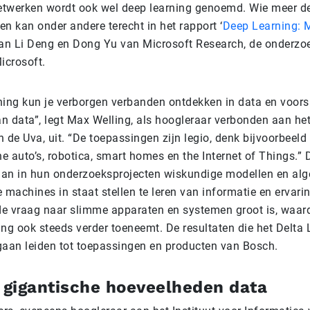
netwerken wordt ook wel deep learning genoemd. Wie meer de
zen kan onder andere terecht in het rapport ‘
Deep Learning: 
van Li Deng en Dong Yu van Microsoft Research, de onderzo
Microsoft.
ning kun je verborgen verbanden ontdekken in data en voors
n data”, legt Max Welling, als hoogleraar verbonden aan het 
 de Uva, uit. “De toepassingen zijn legio, denk bijvoorbeeld
e auto’s, robotica, smart homes en the Internet of Things.”
an in hun onderzoeksprojecten wiskundige modellen en alg
 machines in staat stellen te leren van informatie en ervari
 de vraag naar slimme apparaten en systemen groot is, waar
ng ook steeds verder toeneemt. De resultaten die het Delta 
gaan leiden tot toepassingen en producten van Bosch.
t gigantische hoeveelheden data