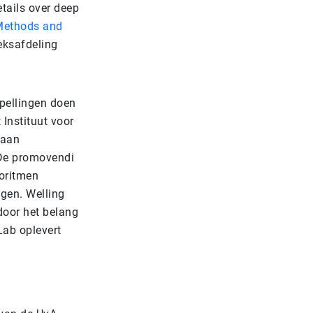
tails over deep
Methods and
eksafdeling
pellingen doen
Instituut voor
 aan
 De promovendi
oritmen
ngen. Welling
door het belang
Lab oplevert