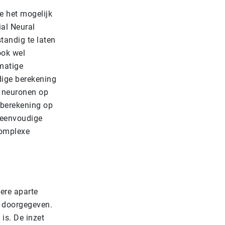
e het mogelijk
ial Neural
tandig te laten
ook wel
matige
udige berekening
e neuronen op
 berekening op
f eenvoudige
complexe
ere aparte
 doorgegeven.
 is. De inzet