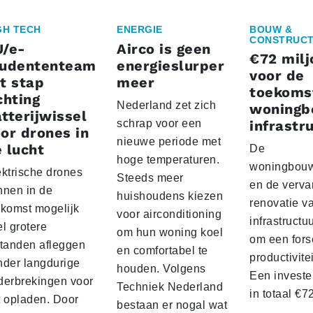
GH TECH
ENERGIE
BOUW &
CONSTRUCT
U/e-
Airco is geen
€72 milj
tudententeam
energieslurper
voor de
t stap
meer
toekoms
chting
Nederland zet zich
woningb
tterijwissel
schrap voor een
infrastr
or drones in
nieuwe periode met
 lucht
De
hoge temperaturen.
woningbou
ektrische drones
Steeds meer
en de verva
nnen in de
huishoudens kiezen
renovatie v
ekomst mogelijk
voor airconditioning
infrastructu
l grotere
om hun woning koel
om een fors
standen afleggen
en comfortabel te
productivite
nder langdurige
houden. Volgens
Een investe
derbrekingen voor
Techniek Nederland
in totaal €
t opladen. Door
bestaan er nogal wat