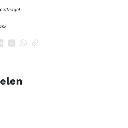
oeffnagel
tock
kelen