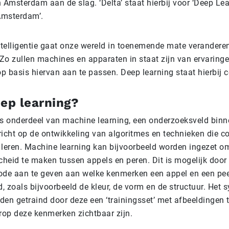
 Amsterdam aan de slag. ‘Delta’ staat hierbij voor ‘Deep Le
Amsterdam’.
telligentie gaat onze wereld in toenemende mate veranderen,
Zo zullen machines en apparaten in staat zijn van ervaringe
p basis hiervan aan te passen. Deep learning staat hierbij c
eep learning?
is onderdeel van machine learning, een onderzoeksveld bin
ericht op de ontwikkeling van algoritmes en technieken die c
te leren. Machine learning kan bijvoorbeeld worden ingezet 
cheid te maken tussen appels en peren. Dit is mogelijk door 
de aan te geven aan welke kenmerken een appel en een pe
, zoals bijvoorbeeld de kleur, de vorm en de structuur. Het 
en getraind door deze een ‘trainingsset’ met afbeeldingen t
op deze kenmerken zichtbaar zijn.