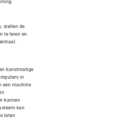
arning
 stellen de
n te leren en
entraal.
nen kunstmatige
omputers in
om een machine
in
er kunnen
systeem kan
e laten