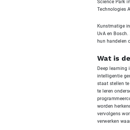
Science Park in
Technologies 
Kunstmatige in
UvA en Bosch. 
hun handelen o
Wat is d
Deep learning 
intelligentie g
staat stellen 
te leren onders
programmeerco
worden herkend
vervolgens word
verwerken waar