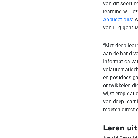
van dit soort 
learning wil le
Applications
’ 
van IT-gigant 
“Met deep lear
aan de hand va
Informatica van
volautomatisch
en postdocs ga
ontwikkelen die
wijst erop dat
van deep learni
moeten direct 
Leren ui