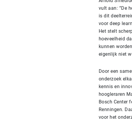
Arnold Smeulde
vult aan: “De 
is dit deelterr
voor deep learn
Het stelt scher
hoeveelheid dat
kunnen worden: 
eigenlijk niet 
Door een samen
onderzoek elkaa
kennis en inno
hoogleraren M
Bosch Center f
Renningen. Da
voor het onder