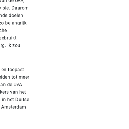
van de UvA,
visie. Daarom
ende doelen
o belangrijk.
sche
gebruikt
rg. Ik zou
 en toepast
eiden tot meer
van de UvA-
kers van het
 in het Duitse
r Amsterdam