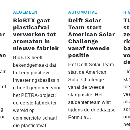
ALGEMEEN
AUTOMOTIVE
HI
BioBTX gaat
Delft Solar
T
plasticafval
Team start
s
ar
verwerken tot
American Solar
ze
aromaten in
Challenge
ri
nieuwe fabriek
vanaf tweede
ba
an
positie
vo
BioBTX heeft
de
Het Delft Solar Team
bekendgemaakt dat
air
El
start de American
het een positieve
ku
Solar Challenge
investeringsbeslissin
 of
to
vanaf de tweede
g heeft genomen voor
vee
startpositie. Het
het PETRA-project:
af
studententeam wist
de eerste fabriek ter
eg
zo
tijdens de driedaagse
wereld op
oor
on
Formula…
commerciële schaal
he
die plasticafval