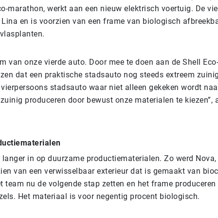
co-marathon, werkt aan een nieuw elektrisch voertuig. De vi
 Lina en is voorzien van een frame van biologisch afbreekba
vlasplanten.
am van onze vierde auto. Door mee te doen aan de Shell Ec
jzen dat een praktische stadsauto nog steeds extreem zuinig
 vierpersoons stadsauto waar niet alleen gekeken wordt naar 
zuinig produceren door bewust onze materialen te kiezen”,
uctiematerialen
l langer in op duurzame productiematerialen. Zo werd Nova,
zien van een verwisselbaar exterieur dat is gemaakt van bi
et team nu de volgende stap zetten en het frame produceren
els. Het materiaal is voor negentig procent biologisch.