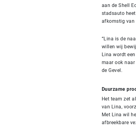
aan de Shell E
stadsauto heet
afkomstig van 
“Lina is de na
willen wij bewi
Lina wordt een
maar ook naar 
de Gevel.
Duurzame prod
Het team zet a
van Lina, voor
Met Lina wil h
afbreekbare vez