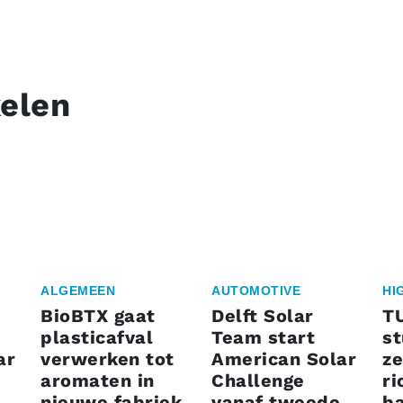
kelen
ALGEMEEN
AUTOMOTIVE
HI
BioBTX gaat
Delft Solar
T
plasticafval
Team start
s
ar
verwerken tot
American Solar
ze
aromaten in
Challenge
ri
nieuwe fabriek
vanaf tweede
ba