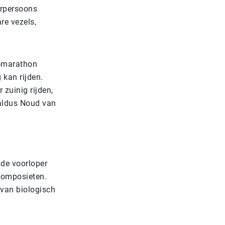
erpersoons
re vezels,
o-marathon
 kan rijden.
zuinig rijden,
 aldus Noud van
 de voorloper
ocomposieten.
 van biologisch