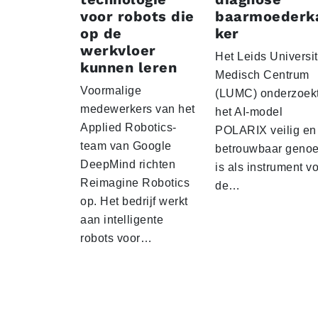
voor robots die
baarmoederk
op de
ker
werkvloer
Het Leids Universit
kunnen leren
Medisch Centrum
Voormalige
(LUMC) onderzoekt
medewerkers van het
het AI-model
Applied Robotics-
POLARIX veilig en
team van Google
betrouwbaar geno
DeepMind richten
is als instrument v
Reimagine Robotics
de…
op. Het bedrijf werkt
aan intelligente
robots voor…