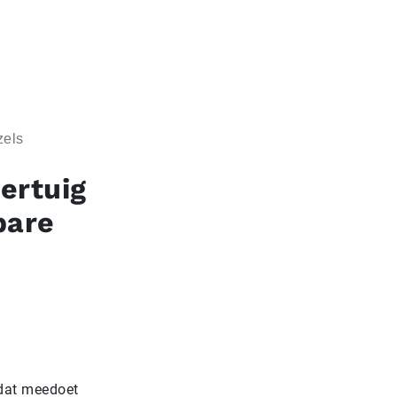
zels
ertuig
bare
 dat meedoet