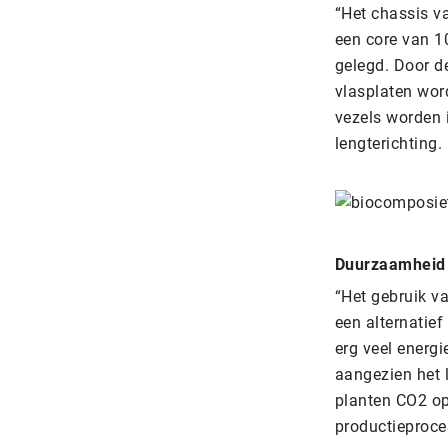
“Het chassis v
een core van 1
gelegd. Door de
vlasplaten wor
vezels worden i
lengterichting.
Duurzaamheid
“Het gebruik v
een alternatief
erg veel energi
aangezien het l
planten CO2 op 
productieproces