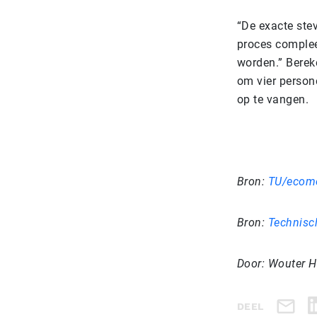
“De exacte ste
proces complee
worden.” Berek
om vier person
op te vangen.
Bron:
TU/ecomo
Bron:
Technisc
Door: Wouter H
DEEL