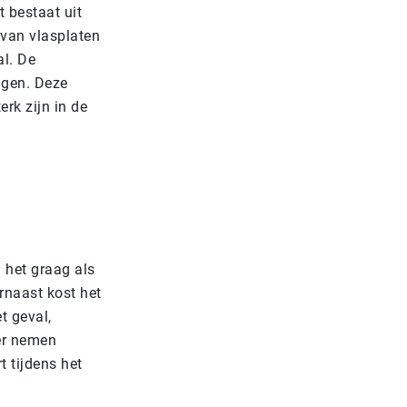
 bestaat uit
van vlasplaten
al. De
ggen. Deze
rk zijn in de
 het graag als
arnaast kost het
t geval,
der nemen
t tijdens het