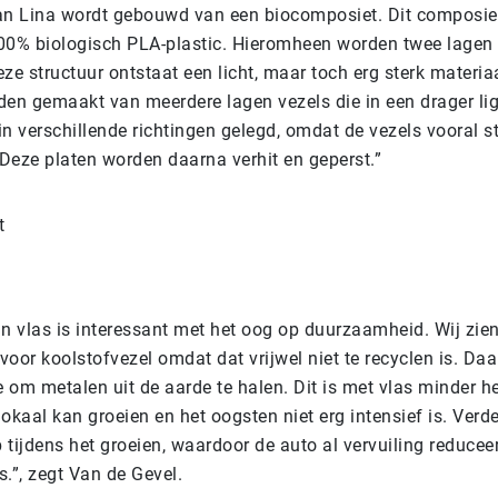
an Lina wordt gebouwd van een biocomposiet. Dit composiet
00% biologisch PLA-plastic. Hieromheen worden twee lagen 
ze structuur ontstaat een licht, maar toch erg sterk materia
den gemaakt van meerdere lagen vezels die in een drager li
n verschillende richtingen gelegd, omdat de vezels vooral ste
 Deze platen worden daarna verhit en geperst.”
an vlas is interessant met het oog op duurzaamheid. Wij zien
 voor koolstofvezel omdat dat vrijwel niet te recyclen is. Da
e om metalen uit de aarde te halen. Dit is met vlas minder he
okaal kan groeien en het oogsten niet erg intensief is. Ver
tijdens het groeien, waardoor de auto al vervuiling reduceer
.”, zegt Van de Gevel.