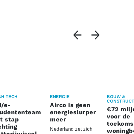
GH TECH
ENERGIE
BOUW &
CONSTRUCT
U/e-
Airco is geen
€72 milj
tudententeam
energieslurper
voor de
t stap
meer
toekoms
chting
Nederland zet zich
woningb
tterijwissel