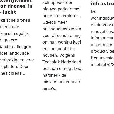
schrap voor een
infrastr
or drones in
nieuwe periode met
 lucht
De
hoge temperaturen.
woningbou
ektrische drones
Steeds meer
en de verva
nnen in de
huishoudens kiezen
renovatie v
ekomst mogelijk
voor airconditioning
infrastructu
l grotere
om hun woning koel
om een fors
standen afleggen
en comfortabel te
productivite
nder langdurige
houden. Volgens
Een investe
derbrekingen voor
Techniek Nederland
in totaal €
t opladen. Door
bestaan er nogal wat
ones tijdens…
hardnekkige
misverstanden over
airco's.