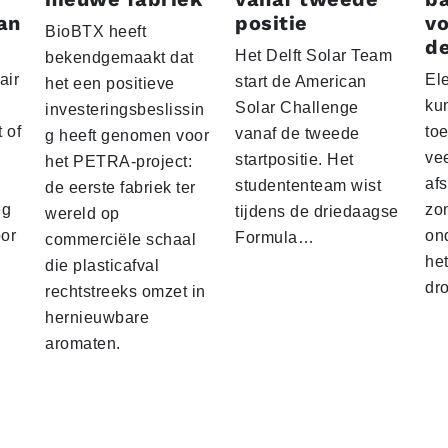
an
positie
vo
BioBTX heeft
de
Het Delft Solar Team
bekendgemaakt dat
air
El
start de American
het een positieve
ku
Solar Challenge
investeringsbeslissin
 of
to
vanaf de tweede
g heeft genomen voor
vee
startpositie. Het
het PETRA-project:
af
studententeam wist
de eerste fabriek ter
eg
zo
tijdens de driedaagse
wereld op
oor
on
Formula…
commerciële schaal
he
die plasticafval
dr
rechtstreeks omzet in
hernieuwbare
aromaten.