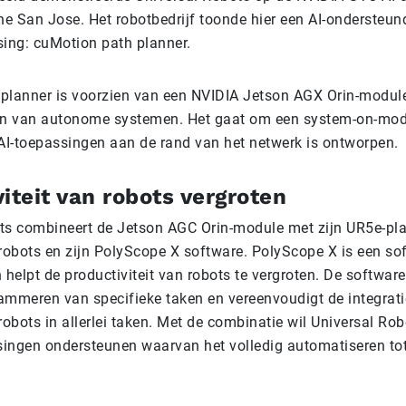
che San Jose. Het robotbedrijf toonde hier een AI-onderste
sing: cuMotion path planner.
planner is voorzien van een NVIDIA Jetson AGX Orin-modul
en van autonome systemen. Het gaat om een system-on-mod
 AI-toepassingen aan de rand van het netwerk is ontworpen.
iteit van robots vergroten
ts combineert de Jetson AGC Orin-module met zijn UR5e-pl
 robots en zijn PolyScope X software. PolyScope X is een s
 helpt de productiviteit van robots te vergroten. De software
ammeren van specifieke taken en vereenvoudigt de integrat
robots in allerlei taken. Met de combinatie wil Universal Ro
ingen ondersteunen waarvan het volledig automatiseren tot