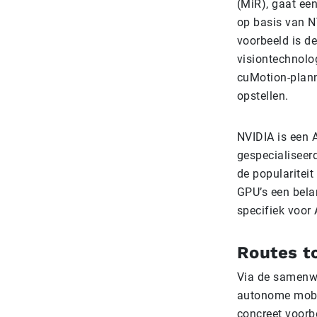
(MiR), gaat een
op basis van N
voorbeeld is d
visiontechnolog
cuMotion-planne
opstellen.
NVIDIA is een 
gespecialiseer
de populariteit
GPU’s een belan
specifiek voor 
Routes t
Via de samenwe
autonome mobiel
concreet voorb