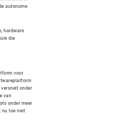
unde autonome
e, hardware
ule die
atform voor
oftwareplatform
 versnelt onder
ie van
bots onder meer
 nu toe niet