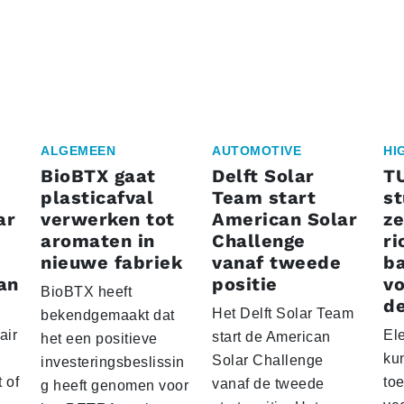
ALGEMEEN
AUTOMOTIVE
HI
BioBTX gaat
Delft Solar
T
plasticafval
Team start
s
ar
verwerken tot
American Solar
ze
aromaten in
Challenge
ri
nieuwe fabriek
vanaf tweede
ba
an
positie
vo
BioBTX heeft
de
Het Delft Solar Team
bekendgemaakt dat
air
El
start de American
het een positieve
ku
Solar Challenge
investeringsbeslissin
 of
to
vanaf de tweede
g heeft genomen voor