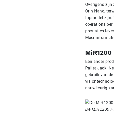
Overigens zijn
Orin Nano, ter
topmodel zijn. 
operations per
prestaties leve
Meer informati
MiR1200 
Een ander prod
Pallet Jack. N
gebruik van de
visiontechnolo
nauwkeurig kan
De MiR1200 Pal