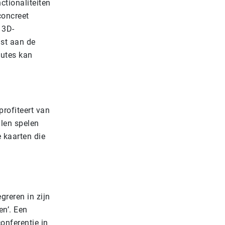
ctionaliteiten
concreet
 3D-
ast aan de
outes kan
profiteert van
llen spelen
e kaarten die
reren in zijn
en’. Een
onferentie in