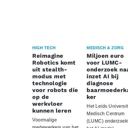
HIGH TECH
MEDISCH & ZORG
Reimagine
Miljoen euro
Robotics komt
voor LUMC-
uit stealth-
onderzoek na
modus met
inzet AI bij
technologie
diagnose
voor robots die
baarmoederk
op de
ker
werkvloer
Het Leids Universit
kunnen leren
Medisch Centrum
Voormalige
(LUMC) onderzoekt
medewerkers van het