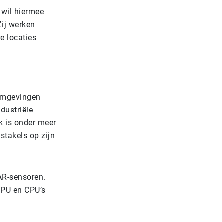
wil hiermee
Zij werken
e locaties
 omgevingen
dustriële
k is onder meer
stakels op zijn
AR-sensoren.
 GPU en CPU’s