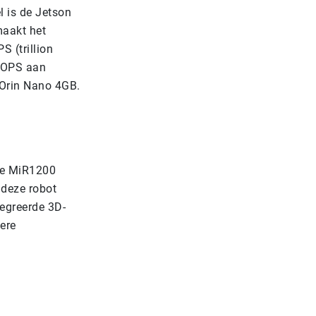
 is de Jetson
maakt het
S (trillion
 TOPS aan
e Orin Nano 4GB.
de MiR1200
 deze robot
egreerde 3D-
ere