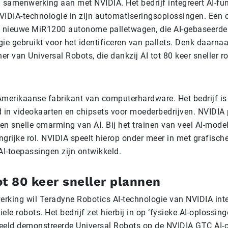
 samenwerking aan met NVIDIA. Het bedrijf integreert AI-fun
VIDIA-technologie in zijn automatiseringsoplossingen. Een 
e nieuwe MiR1200 autonome palletwagen, die AI-gebaseerde
ie gebruikt voor het identificeren van pallets. Denk daarna
r van Universal Robots, die dankzij AI tot 80 keer sneller r
Amerikaanse fabrikant van computerhardware. Het bedrijf is
d in videokaarten en chipsets voor moederbedrijven. NVIDIA 
 en snelle omarming van AI. Bij het trainen van veel AI-mode
grijke rol. NVIDIA speelt hierop onder meer in met grafisch
AI-toepassingen zijn ontwikkeld.
ot 80 keer sneller plannen
rking wil Teradyne Robotics AI-technologie van NVIDIA integ
e robots. Het bedrijf zet hierbij in op ‘fysieke AI-oplossing
eeld demonstreerde Universal Robots op de NVIDIA GTC AI-c