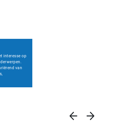
et interesse op
onderwerpen.
ariërend van
s,