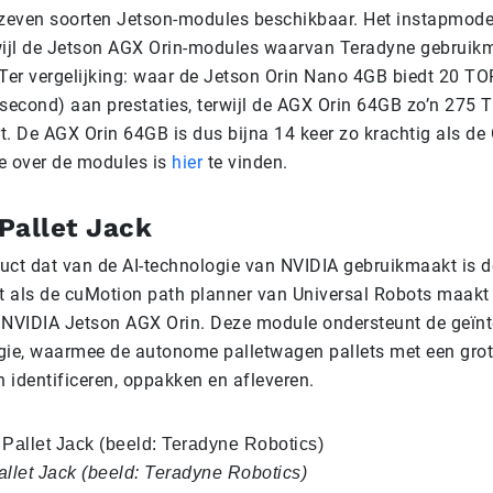
 zeven soorten Jetson-modules beschikbaar. Het instapmodel
wijl de Jetson AGX Orin-modules waarvan Teradyne gebruik
Ter vergelijking: waar de Jetson Orin Nano 4GB biedt 20 TOP
 second) aan prestaties, terwijl de AGX Orin 64GB zo’n 275
rt. De AGX Orin 64GB is dus bijna 14 keer zo krachtig als d
e over de modules is
hier
te vinden.
Pallet Jack
uct dat van de AI-technologie van NVIDIA gebruikmaakt is 
et als de cuMotion path planner van Universal Robots maakt
 NVIDIA Jetson AGX Orin. Deze module ondersteunt de geïnt
gie, waarmee de autonome palletwagen pallets met een grot
 identificeren, oppakken en afleveren.
let Jack (beeld: Teradyne Robotics)