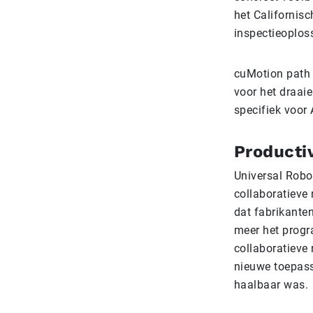
het Californis
inspectieoplos
cuMotion path 
voor het draai
specifiek voor
Productiv
Universal Robo
collaboratieve
dat fabrikanten
meer het progr
collaboratieve 
nieuwe toepass
haalbaar was.