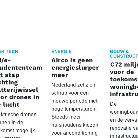
GH TECH
ENERGIE
BOUW &
CONSTRUCT
U/e-
Airco is geen
€72 milj
tudententeam
energieslurper
voor de
t stap
meer
toekoms
chting
Nederland zet zich
woningb
tterijwissel
schrap voor een
infrastr
or drones in
nieuwe periode met
 lucht
De
hoge temperaturen.
woningbou
ektrische drones
Steeds meer
en de verva
nnen in de
huishoudens kiezen
renovatie v
ekomst mogelijk
voor airconditioning
infrastructu